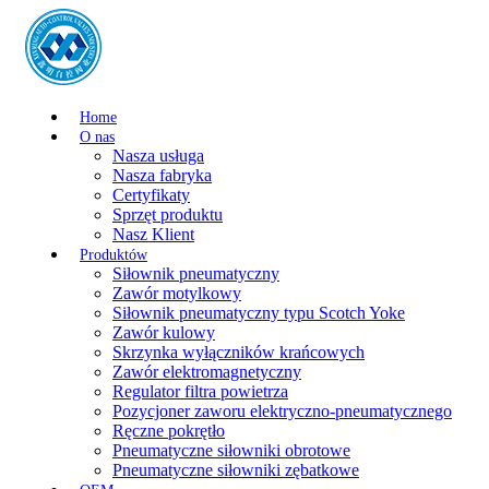
Home
O nas
Nasza usługa
Nasza fabryka
Certyfikaty
Sprzęt produktu
Nasz Klient
Produktów
Siłownik pneumatyczny
Zawór motylkowy
Siłownik pneumatyczny typu Scotch Yoke
Zawór kulowy
Skrzynka wyłączników krańcowych
Zawór elektromagnetyczny
Regulator filtra powietrza
Pozycjoner zaworu elektryczno-pneumatycznego
Ręczne pokrętło
Pneumatyczne siłowniki obrotowe
Pneumatyczne siłowniki zębatkowe