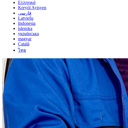
Ελληνικά
Kreyòl Ayisyen
فارسی
Latviešu
Indonesia
íslenska
українська
magyar
Català
ไทย