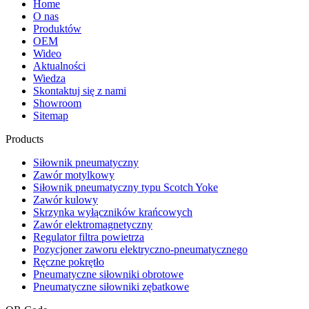
Home
O nas
Produktów
OEM
Wideo
Aktualności
Wiedza
Skontaktuj się z nami
Showroom
Sitemap
Products
Siłownik pneumatyczny
Zawór motylkowy
Siłownik pneumatyczny typu Scotch Yoke
Zawór kulowy
Skrzynka wyłączników krańcowych
Zawór elektromagnetyczny
Regulator filtra powietrza
Pozycjoner zaworu elektryczno-pneumatycznego
Ręczne pokrętło
Pneumatyczne siłowniki obrotowe
Pneumatyczne siłowniki zębatkowe