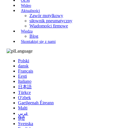
OEM
Wideo
Aktualności
Zawór motylkowy
siłownik pneumatyczny
Wiadomości firmowe
Wiedza
Blog
Skontaktuj się z nami
Language
Polski
dansk
Français
Eesti
Italiano
日本語
Türkçe
O'zbek
Gaeilgenah Éireann
Malti
عربي
हिंदी
Svenska