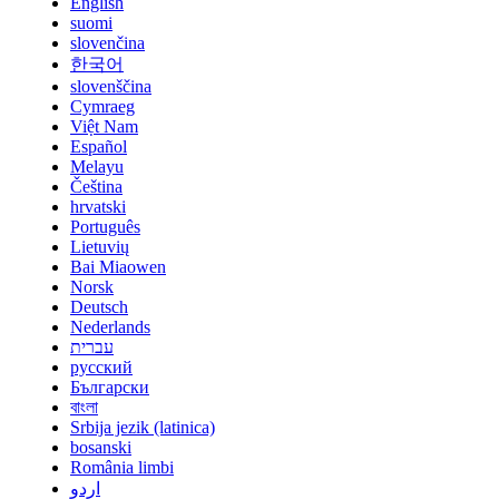
English
suomi
slovenčina
한국어
slovenščina
Cymraeg
Việt Nam
Español
Melayu
Čeština
hrvatski
Português
Lietuvių
Bai Miaowen
Norsk
Deutsch
Nederlands
עברית
русский
Български
বাংলা
Srbija jezik (latinica)
bosanski
România limbi
اردو