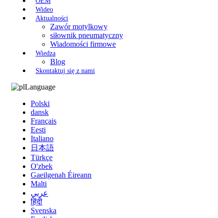
OEM
Wideo
Aktualności
Zawór motylkowy
siłownik pneumatyczny
Wiadomości firmowe
Wiedza
Blog
Skontaktuj się z nami
Language
Polski
dansk
Français
Eesti
Italiano
日本語
Türkçe
O'zbek
Gaeilgenah Éireann
Malti
عربي
हिंदी
Svenska