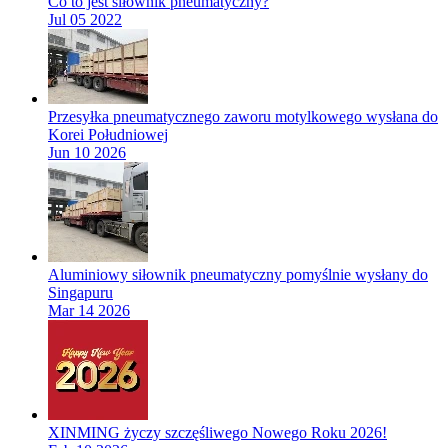
Co to jest siłownik pneumatyczny?
Jul 05 2022
Przesyłka pneumatycznego zaworu motylkowego wysłana do
Korei Południowej
Jun 10 2026
Aluminiowy siłownik pneumatyczny pomyślnie wysłany do
Singapuru
Mar 14 2026
XINMING życzy szczęśliwego Nowego Roku 2026!