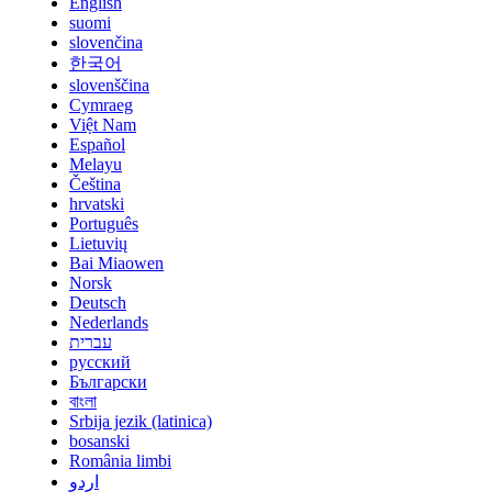
English
suomi
slovenčina
한국어
slovenščina
Cymraeg
Việt Nam
Español
Melayu
Čeština
hrvatski
Português
Lietuvių
Bai Miaowen
Norsk
Deutsch
Nederlands
עברית
русский
Български
বাংলা
Srbija jezik (latinica)
bosanski
România limbi
اردو