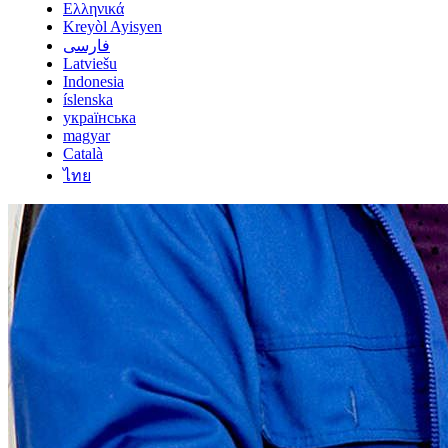
Ελληνικά
Kreyòl Ayisyen
فارسی
Latviešu
Indonesia
íslenska
українська
magyar
Català
ไทย