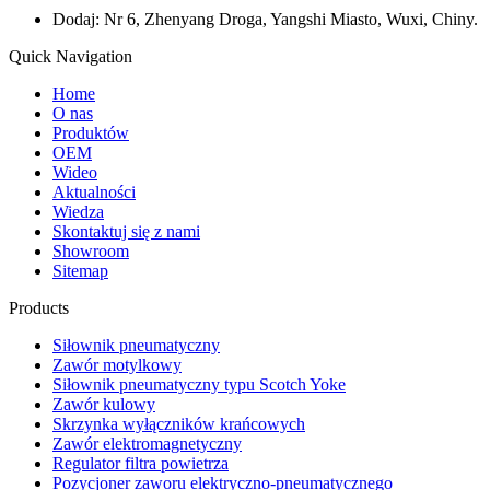
Dodaj: Nr 6, Zhenyang Droga, Yangshi Miasto, Wuxi, Chiny.
Quick Navigation
Home
O nas
Produktów
OEM
Wideo
Aktualności
Wiedza
Skontaktuj się z nami
Showroom
Sitemap
Products
Siłownik pneumatyczny
Zawór motylkowy
Siłownik pneumatyczny typu Scotch Yoke
Zawór kulowy
Skrzynka wyłączników krańcowych
Zawór elektromagnetyczny
Regulator filtra powietrza
Pozycjoner zaworu elektryczno-pneumatycznego