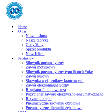
Home
O nas
Nasza usługa
Nasza fabryka
Certyfikaty
Sprzęt produktu
Nasz Klient
Produktów
Siłownik pneumatyczny
Zawór motylkowy
Siłownik pneumatyczny typu Scotch Yoke
Zawór kulowy
Skrzynka wyłączników krańcowych
Zawór elektromagnetyczny
Regulator filtra powietrza
Pozycjoner zaworu elektryczno-pneumatycznego
Ręczne pokrętło
Pneumatyczne siłowniki obrotowe
Pneumatyczne siłowniki zębatkowe