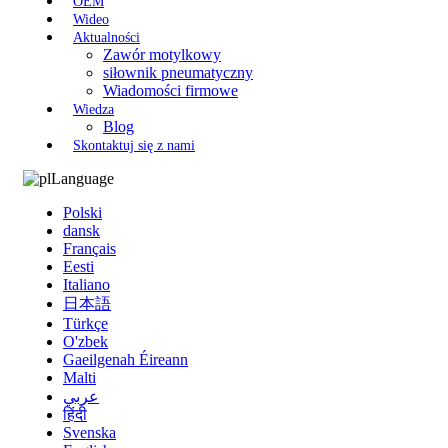
OEM
Wideo
Aktualności
Zawór motylkowy
siłownik pneumatyczny
Wiadomości firmowe
Wiedza
Blog
Skontaktuj się z nami
Language
Polski
dansk
Français
Eesti
Italiano
日本語
Türkçe
O'zbek
Gaeilgenah Éireann
Malti
عربي
हिंदी
Svenska