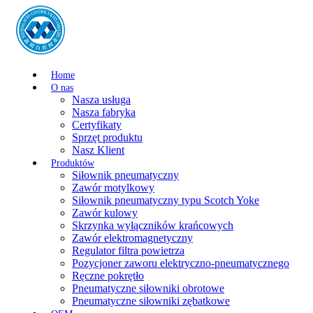
Home
O nas
Nasza usługa
Nasza fabryka
Certyfikaty
Sprzęt produktu
Nasz Klient
Produktów
Siłownik pneumatyczny
Zawór motylkowy
Siłownik pneumatyczny typu Scotch Yoke
Zawór kulowy
Skrzynka wyłączników krańcowych
Zawór elektromagnetyczny
Regulator filtra powietrza
Pozycjoner zaworu elektryczno-pneumatycznego
Ręczne pokrętło
Pneumatyczne siłowniki obrotowe
Pneumatyczne siłowniki zębatkowe