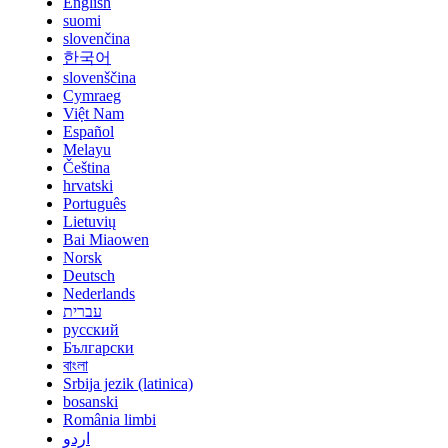
English
suomi
slovenčina
한국어
slovenščina
Cymraeg
Việt Nam
Español
Melayu
Čeština
hrvatski
Português
Lietuvių
Bai Miaowen
Norsk
Deutsch
Nederlands
עברית
русский
Български
বাংলা
Srbija jezik (latinica)
bosanski
România limbi
اردو