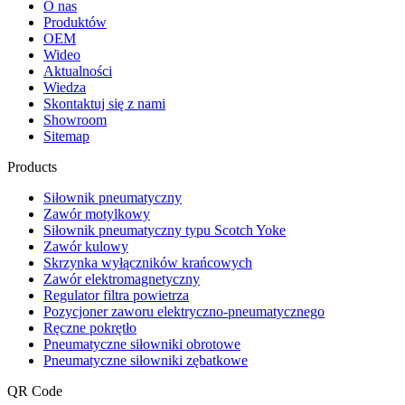
O nas
Produktów
OEM
Wideo
Aktualności
Wiedza
Skontaktuj się z nami
Showroom
Sitemap
Products
Siłownik pneumatyczny
Zawór motylkowy
Siłownik pneumatyczny typu Scotch Yoke
Zawór kulowy
Skrzynka wyłączników krańcowych
Zawór elektromagnetyczny
Regulator filtra powietrza
Pozycjoner zaworu elektryczno-pneumatycznego
Ręczne pokrętło
Pneumatyczne siłowniki obrotowe
Pneumatyczne siłowniki zębatkowe
QR Code