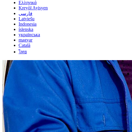
Ελληνικά
Kreyòl Ayisyen
فارسی
Latviešu
Indonesia
íslenska
українська
magyar
Català
ไทย