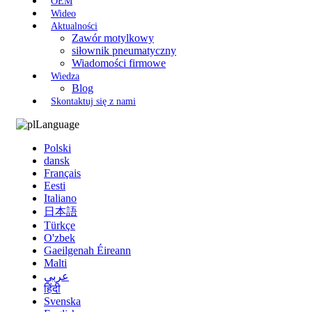
OEM
Wideo
Aktualności
Zawór motylkowy
siłownik pneumatyczny
Wiadomości firmowe
Wiedza
Blog
Skontaktuj się z nami
Language
Polski
dansk
Français
Eesti
Italiano
日本語
Türkçe
O'zbek
Gaeilgenah Éireann
Malti
عربي
हिंदी
Svenska