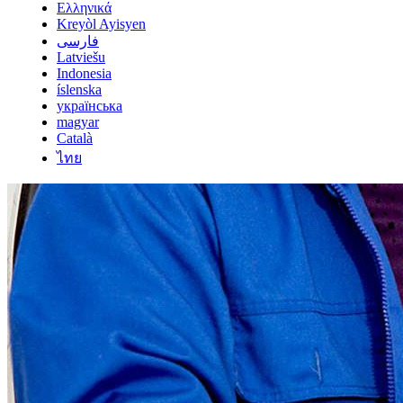
Ελληνικά
Kreyòl Ayisyen
فارسی
Latviešu
Indonesia
íslenska
українська
magyar
Català
ไทย