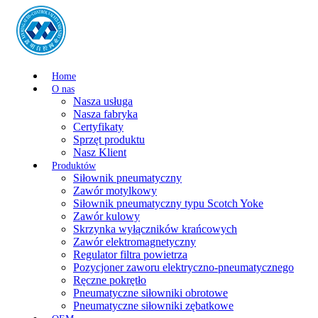
Home
O nas
Nasza usługa
Nasza fabryka
Certyfikaty
Sprzęt produktu
Nasz Klient
Produktów
Siłownik pneumatyczny
Zawór motylkowy
Siłownik pneumatyczny typu Scotch Yoke
Zawór kulowy
Skrzynka wyłączników krańcowych
Zawór elektromagnetyczny
Regulator filtra powietrza
Pozycjoner zaworu elektryczno-pneumatycznego
Ręczne pokrętło
Pneumatyczne siłowniki obrotowe
Pneumatyczne siłowniki zębatkowe