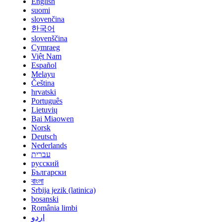
English
suomi
slovenčina
한국어
slovenščina
Cymraeg
Việt Nam
Español
Melayu
Čeština
hrvatski
Português
Lietuvių
Bai Miaowen
Norsk
Deutsch
Nederlands
עברית
русский
Български
বাংলা
Srbija jezik (latinica)
bosanski
România limbi
اردو