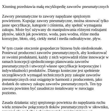
Xinming przedstawia małą encyklopedię zaworów pneumatycznych
Zawory pneumatyczne to zawory napędzane sprężonym
powietrzem. Kupując zawory pneumatyczne, można stosować tylko
jasne specyfikacje, kategorie i ciśnienia, aby spełnić wymagania
zakupu. Może być używany do manipulowania różnymi rodzajami
płynów, takich jak powietrze, woda, para wodna, różne media
korozyjne, błoto, olej, ciekły metal i media radioaktywne. pływ.
W tym czasie otoczenie gospodarcze biznesu było niedoskonałe.
Ponieważ producenci zaworów pneumatycznych, aby konkurować
ze swoimi produktami, każdy z nich wprowadził różne innowacje w
ramach koncepcji ujednoliconego planowania zaworów
pneumatycznych i utworzył własne specyfikacje korporacyjne i
indywidualności produktów. Dlatego konieczne jest spełnienie
szczegółowych wymagań technicznych przy zakupie zaworów
pneumatycznych oraz osiągnięcie harmonii z producentem, jako
dodatek do umowy zakupu zaworów pneumatycznych. Ten typ
zaworu powinien być zasadniczo instalowany w rurociągu
poziomo.
Zasada działania: użyj sprężonego powietrza do napędzania ruchu
wielu zestawów połączonych tłoków pneumatycznych w siłowniku,