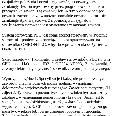
czujników położenia i ocenia, czy zawór jest otwarty, czy
zamknięty. Jest on rejestrowany przez programowanie numeru
przełącznika zaworu i są dwa wyjścia 4-20mA odpowiadające
otwarciu zaworu oraz dwunożne normalnie otwarte i normalnie
zamknięte styki wyjściowe. Za pomocą tych sygnałów
wyjściowych sterowane jest otwieranie i zamykanie zaworu.
System sterowania PLC jest coraz szerzej stosowany w systemie
sterowania, ponieważ to rozwiązanie jest opracowywane na
sterowniku OMRON PLC, więc do wprowadzenia służy sterownik
OMRON PLC.
Skład sprzętowy: 1 komputer, 1 zestaw sterowników PLC (w tym
CPU, moduł I/O, moduł ID212, OC224, AD003), 2 przekaźniki, 2
zawory elektromagnetyczne, 1 siłownik zaworu pneumatycznego.
Wymagania ogólne 1. Specyfikacje i kategorie produkowanych
zaworów pneumatycznych muszą spełniać wymagania
dokumentów projektowych rurociągów. Zawór pneumatyczny (11
zdjęć) 2. Typ zaworu pneumatycznego powinien być oznaczony
zgodnie z wymaganiami numeru normy krajowej. Jeżeli jest to
specyfikacja przedsiębiorstwa, należy wskazać odpowiednie
wyjaśnienie typu. 3. Ciśnienie robocze zaworu pneumatycznego
musi być większe lub równe ciśnieniu roboczemu rurociągu.
Zakładając brak wpływu na cenę, dopuszczalne ciśnienie robocze