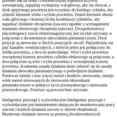
przenieś siłę na belkę i charakterystykę trajektorii krzywej
wewnętrznej, napędzaj wydrążony wał główny, aby się obracał, a
dysk sprężonego powietrza jest wysyłany do każdego cylindra, aby
zmienić kierunek wlotu i wylotu powietrza. Zmień kierunek obrotu
wału głównego i dostosuj liczbę kombinacji cylindrów, aby
napędzać działanie obciążenia (zaworu) zgodnie z wymaganiami
momentu obrotowego obciążenia (zaworu). Dwupołożeniowy
pięciodrogowy zawór elektromagnetyczny jest zwykle używany w
połączeniu z dwustronnym siłownikiem pneumatycznym. Dwie
pozycje są sterowane w dwóch pozycjach: on-off. Pięciodrożny ma
pięć kanałów wentylacyjnych, z których jeden jest podłączony do
źródła powietrza, a dwa do podwójnego. Wlot i wylot powietrza
zewnętrznej komory powietrza cylindra efektowego są połączone, a
dwa połączone są wlot i wylot powietrza z wewnętrznej komory
powietrza. Konkretna zasada działania może odnosić się do zasady
działania siłownika pneumatycznego o podwójnym działaniu.
Ponieważ istnieje coraz więcej metod i środków sterowania, istnieje
wiele metod stosowanych do sterowania siłownikami
pneumatycznymi w praktyce życia przemysłowego i sterowania
przemysłowego. Poniższe są powszechnie używane.
Inteligentny przyrząd z wyświetlaczem Inteligentny przyrząd z
wyświetlaczem jest instrumentem służącym do monitorowania pracy
zaworu i kontroli działania zaworu w okresie eksploatacji.
Monitoruje działanie zaworu za pomocą dwukierunkowych