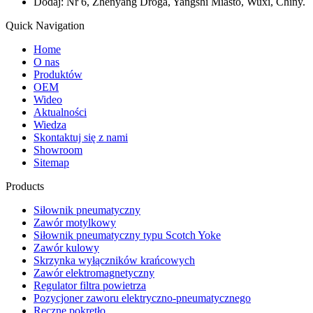
Dodaj: Nr 6, Zhenyang Droga, Yangshi Miasto, Wuxi, Chiny.
Quick Navigation
Home
O nas
Produktów
OEM
Wideo
Aktualności
Wiedza
Skontaktuj się z nami
Showroom
Sitemap
Products
Siłownik pneumatyczny
Zawór motylkowy
Siłownik pneumatyczny typu Scotch Yoke
Zawór kulowy
Skrzynka wyłączników krańcowych
Zawór elektromagnetyczny
Regulator filtra powietrza
Pozycjoner zaworu elektryczno-pneumatycznego
Ręczne pokrętło