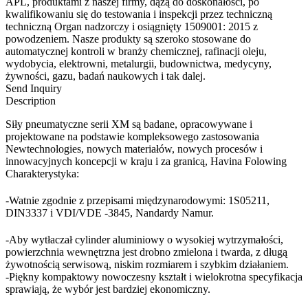
APL, produktami z naszej firmy, dążą do doskonałości, po
kwalifikowaniu się do testowania i inspekcji przez techniczną
techniczną Organ nadzorczy i osiągnięty 1509001: 2015 z
powodzeniem. Nasze produkty są szeroko stosowane do
automatycznej kontroli w branży chemicznej, rafinacji oleju,
wydobycia, elektrowni, metalurgii, budownictwa, medycyny,
żywności, gazu, badań naukowych i tak dalej.
Send Inquiry
Description
Siły pneumatyczne serii XM są badane, opracowywane i
projektowane na podstawie kompleksowego zastosowania
Newtechnologies, nowych materiałów, nowych procesów i
innowacyjnych koncepcji w kraju i za granicą, Havina Folowing
Charakterystyka:
-Watnie zgodnie z przepisami międzynarodowymi: 1S05211,
DIN3337 i VDI/VDE -3845, Nandardy Namur.
-Aby wytłaczał cylinder aluminiowy o wysokiej wytrzymałości,
powierzchnia wewnętrzna jest drobno zmielona i twarda, z długą
żywotnością serwisową, niskim rozmiarem i szybkim działaniem.
-Piękny kompaktowy nowoczesny kształt i wielokrotna specyfikacja
sprawiają, że wybór jest bardziej ekonomiczny.