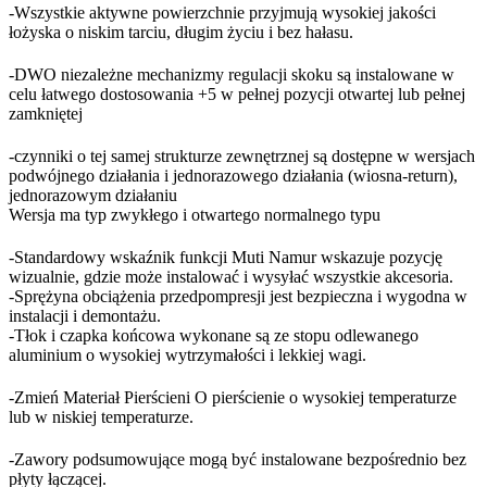
-Wszystkie aktywne powierzchnie przyjmują wysokiej jakości
łożyska o niskim tarciu, długim życiu i bez hałasu.
-DWO niezależne mechanizmy regulacji skoku są instalowane w
celu łatwego dostosowania +5 w pełnej pozycji otwartej lub pełnej
zamkniętej
-czynniki o tej samej strukturze zewnętrznej są dostępne w wersjach
podwójnego działania i jednorazowego działania (wiosna-return),
jednorazowym działaniu
Wersja ma typ zwykłego i otwartego normalnego typu
-Standardowy wskaźnik funkcji Muti Namur wskazuje pozycję
wizualnie, gdzie może instalować i wysyłać wszystkie akcesoria.
-Sprężyna obciążenia przedpompresji jest bezpieczna i wygodna w
instalacji i demontażu.
-Tłok i czapka końcowa wykonane są ze stopu odlewanego
aluminium o wysokiej wytrzymałości i lekkiej wagi.
-Zmień Materiał Pierścieni O pierścienie o wysokiej temperaturze
lub w niskiej temperaturze.
-Zawory podsumowujące mogą być instalowane bezpośrednio bez
płyty łączącej.