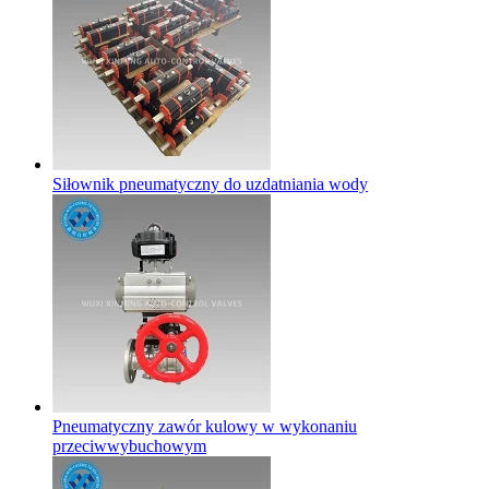
Siłownik pneumatyczny do uzdatniania wody
Pneumatyczny zawór kulowy w wykonaniu
przeciwwybuchowym