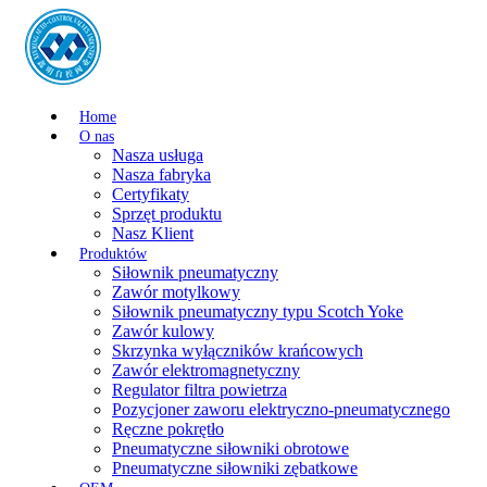
Home
O nas
Nasza usługa
Nasza fabryka
Certyfikaty
Sprzęt produktu
Nasz Klient
Produktów
Siłownik pneumatyczny
Zawór motylkowy
Siłownik pneumatyczny typu Scotch Yoke
Zawór kulowy
Skrzynka wyłączników krańcowych
Zawór elektromagnetyczny
Regulator filtra powietrza
Pozycjoner zaworu elektryczno-pneumatycznego
Ręczne pokrętło
Pneumatyczne siłowniki obrotowe
Pneumatyczne siłowniki zębatkowe