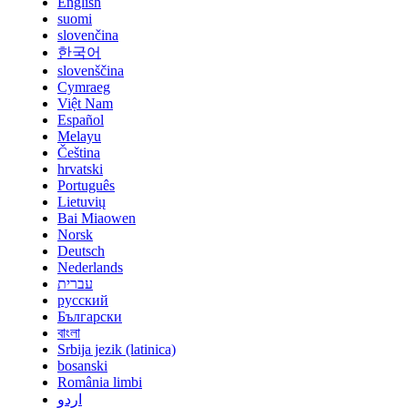
English
suomi
slovenčina
한국어
slovenščina
Cymraeg
Việt Nam
Español
Melayu
Čeština
hrvatski
Português
Lietuvių
Bai Miaowen
Norsk
Deutsch
Nederlands
עברית
русский
Български
বাংলা
Srbija jezik (latinica)
bosanski
România limbi
اردو