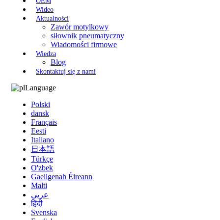
OEM
Wideo
Aktualności
Zawór motylkowy
siłownik pneumatyczny
Wiadomości firmowe
Wiedza
Blog
Skontaktuj się z nami
Language
Polski
dansk
Français
Eesti
Italiano
日本語
Türkçe
O'zbek
Gaeilgenah Éireann
Malti
عربي
हिंदी
Svenska