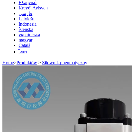
Ελληνικά
Kreyòl Ayisyen
فارسی
Latviešu
Indonesia
íslenska
українська
magyar
Català
ไทย
Home
>
Produktów
>
Siłownik pneumatyczny