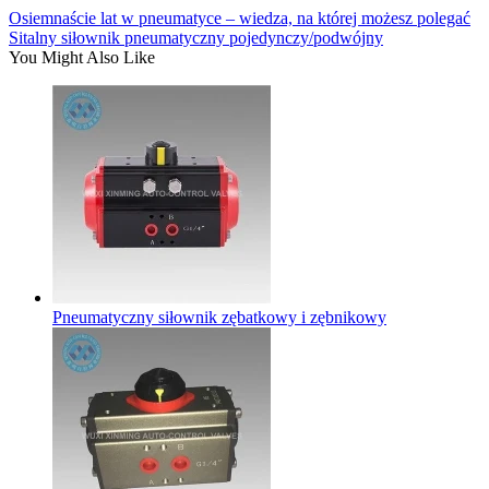
Osiemnaście lat w pneumatyce – wiedza, na której możesz polegać
Sitalny siłownik pneumatyczny pojedynczy/podwójny
You Might Also Like
Pneumatyczny siłownik zębatkowy i zębnikowy