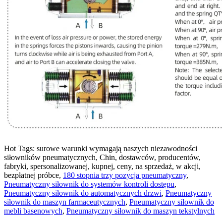
Hot Tags: surowe warunki wymagają naszych niezawodności
siłowników pneumatycznych, Chin, dostawców, producentów,
fabryki, spersonalizowanej, kupnej, ceny, na sprzedaż, w akcji,
bezpłatnej próbce,
180 stopnia trzy pozycja pneumatyczny
,
Pneumatyczny siłownik do systemów kontroli dostępu
,
Pneumatyczny siłownik do automatycznych drzwi
,
Pneumatyczny
siłownik do maszyn farmaceutycznych
,
Pneumatyczny siłownik do
mebli basenowych
,
Pneumatyczny siłownik do maszyn tekstylnych