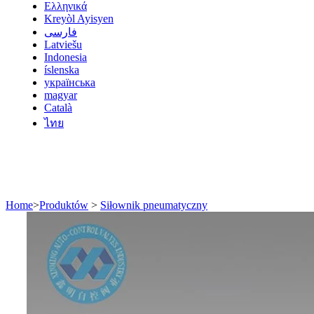
Ελληνικά
Kreyòl Ayisyen
فارسی
Latviešu
Indonesia
íslenska
українська
magyar
Català
ไทย
Home
>
Produktów
>
Siłownik pneumatyczny