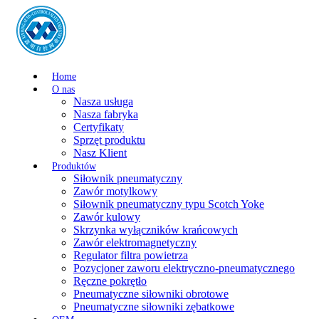
Home
O nas
Nasza usługa
Nasza fabryka
Certyfikaty
Sprzęt produktu
Nasz Klient
Produktów
Siłownik pneumatyczny
Zawór motylkowy
Siłownik pneumatyczny typu Scotch Yoke
Zawór kulowy
Skrzynka wyłączników krańcowych
Zawór elektromagnetyczny
Regulator filtra powietrza
Pozycjoner zaworu elektryczno-pneumatycznego
Ręczne pokrętło
Pneumatyczne siłowniki obrotowe
Pneumatyczne siłowniki zębatkowe