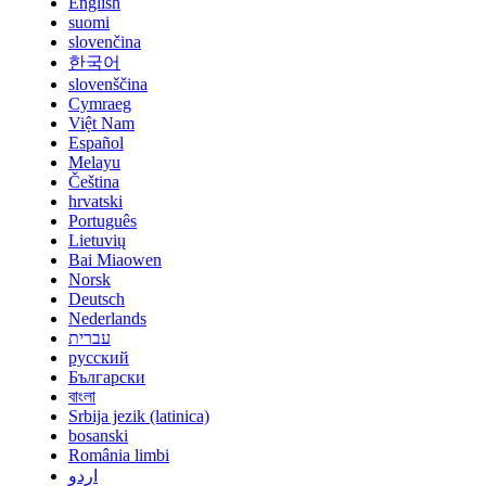
English
suomi
slovenčina
한국어
slovenščina
Cymraeg
Việt Nam
Español
Melayu
Čeština
hrvatski
Português
Lietuvių
Bai Miaowen
Norsk
Deutsch
Nederlands
עברית
русский
Български
বাংলা
Srbija jezik (latinica)
bosanski
România limbi
اردو