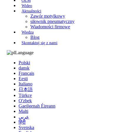
OEM
Wideo
Aktualności
Zawór motylkowy
siłownik pneumatyczny
Wiadomości firmowe
Wiedza
Blog
Skontaktuj się z nami
Language
Polski
dansk
Français
Eesti
Italiano
日本語
Türkçe
O'zbek
Gaeilgenah Éireann
Malti
عربي
हिंदी
Svenska