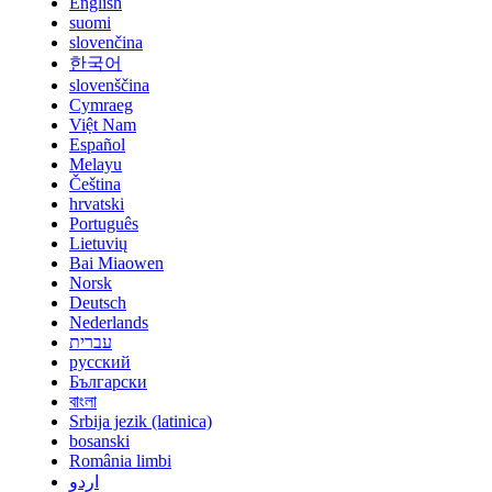
English
suomi
slovenčina
한국어
slovenščina
Cymraeg
Việt Nam
Español
Melayu
Čeština
hrvatski
Português
Lietuvių
Bai Miaowen
Norsk
Deutsch
Nederlands
עברית
русский
Български
বাংলা
Srbija jezik (latinica)
bosanski
România limbi
اردو