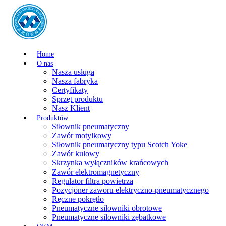
Home
O nas
Nasza usługa
Nasza fabryka
Certyfikaty
Sprzęt produktu
Nasz Klient
Produktów
Siłownik pneumatyczny
Zawór motylkowy
Siłownik pneumatyczny typu Scotch Yoke
Zawór kulowy
Skrzynka wyłączników krańcowych
Zawór elektromagnetyczny
Regulator filtra powietrza
Pozycjoner zaworu elektryczno-pneumatycznego
Ręczne pokrętło
Pneumatyczne siłowniki obrotowe
Pneumatyczne siłowniki zębatkowe