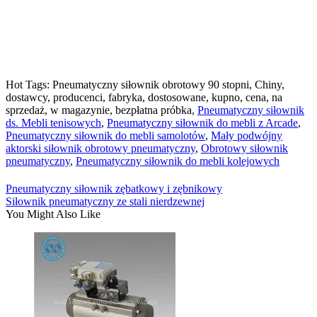
Hot Tags: Pneumatyczny siłownik obrotowy 90 stopni, Chiny,
dostawcy, producenci, fabryka, dostosowane, kupno, cena, na
sprzedaż, w magazynie, bezpłatna próbka,
Pneumatyczny siłownik
ds. Mebli tenisowych
,
Pneumatyczny siłownik do mebli z Arcade
,
Pneumatyczny siłownik do mebli samolotów
,
Mały podwójny
aktorski siłownik obrotowy pneumatyczny
,
Obrotowy siłownik
pneumatyczny
,
Pneumatyczny siłownik do mebli kolejowych
Pneumatyczny siłownik zębatkowy i zębnikowy
Siłownik pneumatyczny ze stali nierdzewnej
You Might Also Like