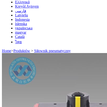
Ελληνικά
Kreyòl Ayisyen
فارسی
Latviešu
Indonesia
íslenska
українська
magyar
Català
ไทย
Home
>
Produktów
>
Siłownik pneumatyczny