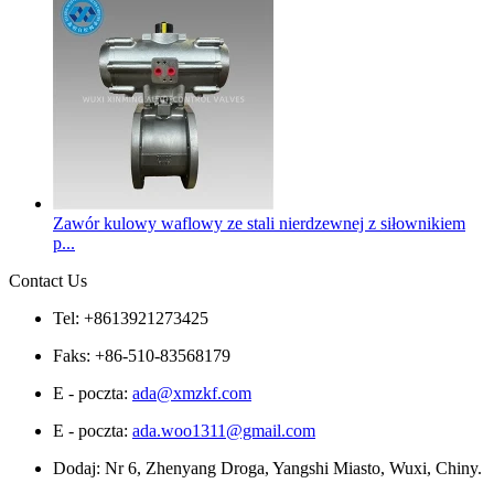
Zawór kulowy waflowy ze stali nierdzewnej z siłownikiem
p...
Contact Us
Tel: +8613921273425
Faks: +86-510-83568179
E - poczta:
ada@xmzkf.com
E - poczta:
ada.woo1311@gmail.com
Dodaj: Nr 6, Zhenyang Droga, Yangshi Miasto, Wuxi, Chiny.