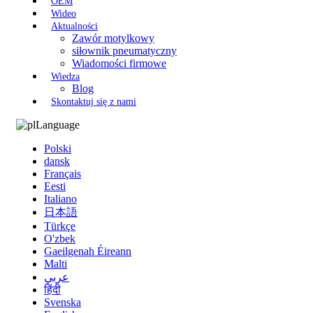
OEM
Wideo
Aktualności
Zawór motylkowy
siłownik pneumatyczny
Wiadomości firmowe
Wiedza
Blog
Skontaktuj się z nami
Language
Polski
dansk
Français
Eesti
Italiano
日本語
Türkçe
O'zbek
Gaeilgenah Éireann
Malti
عربي
हिंदी
Svenska