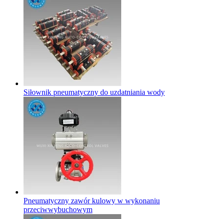
Siłownik pneumatyczny do uzdatniania wody
Pneumatyczny zawór kulowy w wykonaniu
przeciwwybuchowym