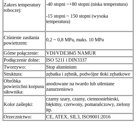
-40 stopni ~+80 stopni (niska temperatura)
Zakres temperatury
roboczej:
-15 stopni ~ 150 stopni (wysoka
temperatura)
Ciśnienie zasilania
0,2 ~ 0,8 MPa, maks. 10 MPa
powietrzem:
Górne połączenie:
VDI/VDE3845 NAMUR
Podłączenie dolne:
ISO 5211 i DIN3337
Tworzywo:
Stop aluminium
Struktura:
zębatka i zębnik, podwójne tłoki zębatkowe
Obróbka
anodowane na twardo lub utleniane
powierzchni korpusu
zanurzeniowo
siłownika:
czarny szary, czarny, ciemnoniebieski,
Kolor zaślepki:
błękitny, czerwony, pomarańczowy, zielony
itp.
Orzecznictwo:
CE, ATEX, SIL3, ISO9001:2016