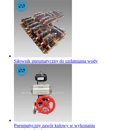
Siłownik pneumatyczny do uzdatniania wody
Pneumatyczny zawór kulowy w wykonaniu