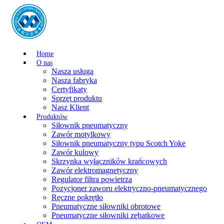
Home
O nas
Nasza usługa
Nasza fabryka
Certyfikaty
Sprzęt produktu
Nasz Klient
Produktów
Siłownik pneumatyczny
Zawór motylkowy
Siłownik pneumatyczny typu Scotch Yoke
Zawór kulowy
Skrzynka wyłączników krańcowych
Zawór elektromagnetyczny
Regulator filtra powietrza
Pozycjoner zaworu elektryczno-pneumatycznego
Ręczne pokrętło
Pneumatyczne siłowniki obrotowe
Pneumatyczne siłowniki zębatkowe