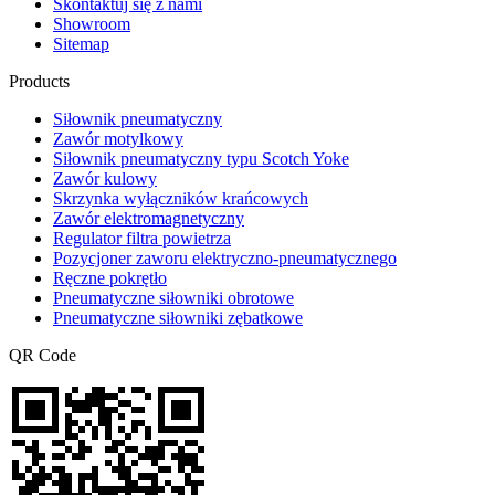
Skontaktuj się z nami
Showroom
Sitemap
Products
Siłownik pneumatyczny
Zawór motylkowy
Siłownik pneumatyczny typu Scotch Yoke
Zawór kulowy
Skrzynka wyłączników krańcowych
Zawór elektromagnetyczny
Regulator filtra powietrza
Pozycjoner zaworu elektryczno-pneumatycznego
Ręczne pokrętło
Pneumatyczne siłowniki obrotowe
Pneumatyczne siłowniki zębatkowe
QR Code