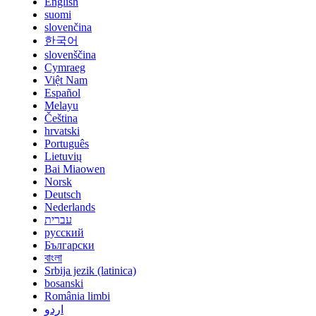
English
suomi
slovenčina
한국어
slovenščina
Cymraeg
Việt Nam
Español
Melayu
Čeština
hrvatski
Português
Lietuvių
Bai Miaowen
Norsk
Deutsch
Nederlands
עברית
русский
Български
বাংলা
Srbija jezik (latinica)
bosanski
România limbi
اردو