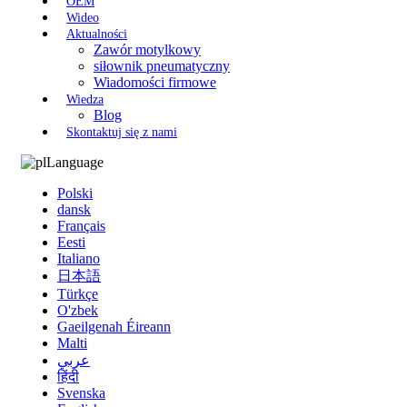
OEM
Wideo
Aktualności
Zawór motylkowy
siłownik pneumatyczny
Wiadomości firmowe
Wiedza
Blog
Skontaktuj się z nami
Language
Polski
dansk
Français
Eesti
Italiano
日本語
Türkçe
O'zbek
Gaeilgenah Éireann
Malti
عربي
हिंदी
Svenska