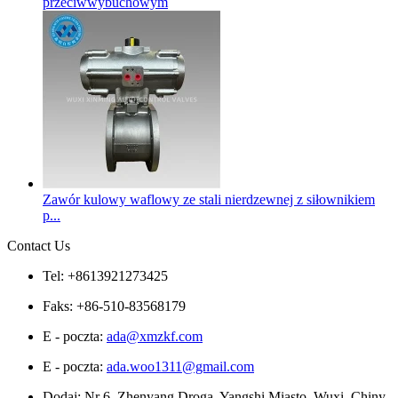
przeciwwybuchowym
Zawór kulowy waflowy ze stali nierdzewnej z siłownikiem
p...
Contact Us
Tel: +8613921273425
Faks: +86-510-83568179
E - poczta:
ada@xmzkf.com
E - poczta:
ada.woo1311@gmail.com
Dodaj: Nr 6, Zhenyang Droga, Yangshi Miasto, Wuxi, Chiny.