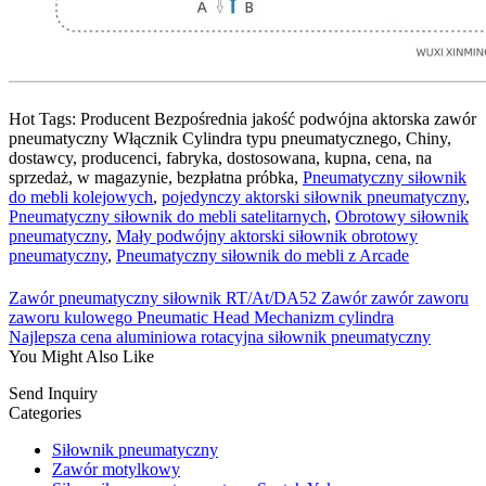
Hot Tags: Producent Bezpośrednia jakość podwójna aktorska zawór
pneumatyczny Włącznik Cylindra typu pneumatycznego, Chiny,
dostawcy, producenci, fabryka, dostosowana, kupna, cena, na
sprzedaż, w magazynie, bezpłatna próbka,
Pneumatyczny siłownik
do mebli kolejowych
,
pojedynczy aktorski siłownik pneumatyczny
,
Pneumatyczny siłownik do mebli satelitarnych
,
Obrotowy siłownik
pneumatyczny
,
Mały podwójny aktorski siłownik obrotowy
pneumatyczny
,
Pneumatyczny siłownik do mebli z Arcade
Zawór pneumatyczny siłownik RT/At/DA52 Zawór zawór zaworu
zaworu kulowego Pneumatic Head Mechanizm cylindra
Najlepsza cena aluminiowa rotacyjna siłownik pneumatyczny
You Might Also Like
Send Inquiry
Categories
Siłownik pneumatyczny
Zawór motylkowy