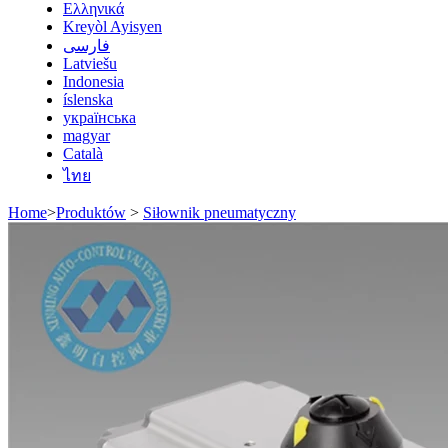
Ελληνικά
Kreyòl Ayisyen
فارسی
Latviešu
Indonesia
íslenska
українська
magyar
Català
ไทย
Home
>
Produktów
>
Siłownik pneumatyczny