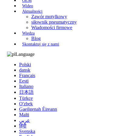
OEM
Wideo
Aktualności
Zawór motylkowy
siłownik pneumatyczny
Wiadomości firmowe
Wiedza
Blog
Skontaktuj się z nami
Language
Polski
dansk
Français
Eesti
Italiano
日本語
Türkçe
O'zbek
Gaeilgenah Éireann
Malti
عربي
हिंदी
Svenska