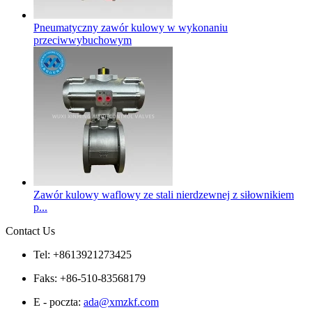
Pneumatyczny zawór kulowy w wykonaniu
przeciwwybuchowym
Zawór kulowy waflowy ze stali nierdzewnej z siłownikiem
p...
Contact Us
Tel: +8613921273425
Faks: +86-510-83568179
E - poczta:
ada@xmzkf.com