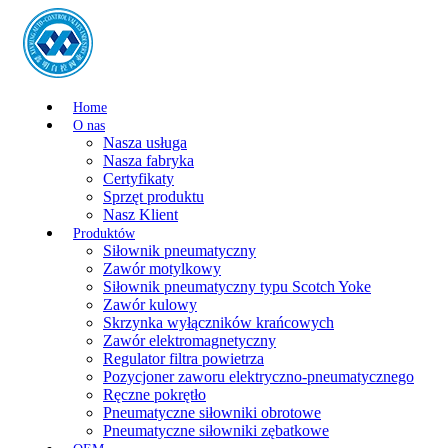
Home
O nas
Nasza usługa
Nasza fabryka
Certyfikaty
Sprzęt produktu
Nasz Klient
Produktów
Siłownik pneumatyczny
Zawór motylkowy
Siłownik pneumatyczny typu Scotch Yoke
Zawór kulowy
Skrzynka wyłączników krańcowych
Zawór elektromagnetyczny
Regulator filtra powietrza
Pozycjoner zaworu elektryczno-pneumatycznego
Ręczne pokrętło
Pneumatyczne siłowniki obrotowe
Pneumatyczne siłowniki zębatkowe