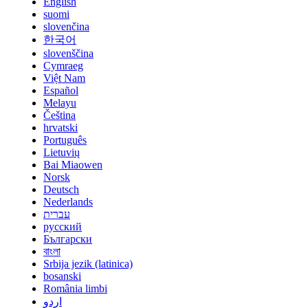
English
suomi
slovenčina
한국어
slovenščina
Cymraeg
Việt Nam
Español
Melayu
Čeština
hrvatski
Português
Lietuvių
Bai Miaowen
Norsk
Deutsch
Nederlands
עברית
русский
Български
বাংলা
Srbija jezik (latinica)
bosanski
România limbi
اردو