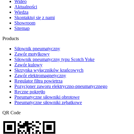
Wideo
Aktualności
Wiedza
Skontaktuj się z nami
Showroom
Sitemap
Products
Siłownik pneumatyczny
Zawór motylkowy
Siłownik pneumatyczny typu Scotch Yoke
Zawór kulowy
Skrzynka wyłączników krańcowych
Zawór elektromagnetyczny
Regulator filtra powietrza
Pozycjoner zaworu elektryczno-pneumatycznego
Ręczne pokrętło
Pneumatyczne siłowniki obrotowe
Pneumatyczne siłowniki zębatkowe
QR Code