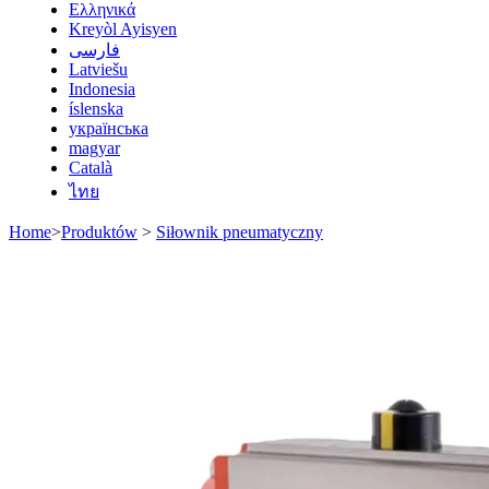
Ελληνικά
Kreyòl Ayisyen
فارسی
Latviešu
Indonesia
íslenska
українська
magyar
Català
ไทย
Home
>
Produktów
>
Siłownik pneumatyczny