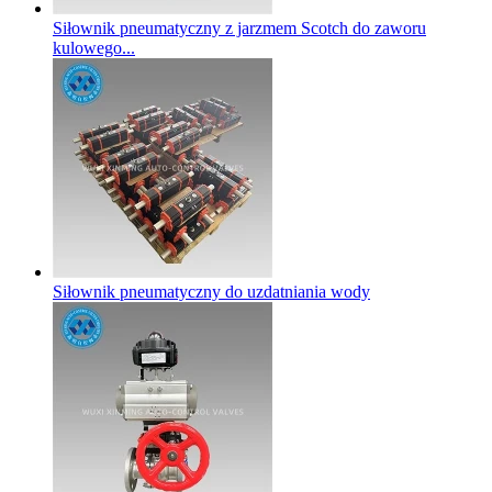
Siłownik pneumatyczny z jarzmem Scotch do zaworu
kulowego...
Siłownik pneumatyczny do uzdatniania wody