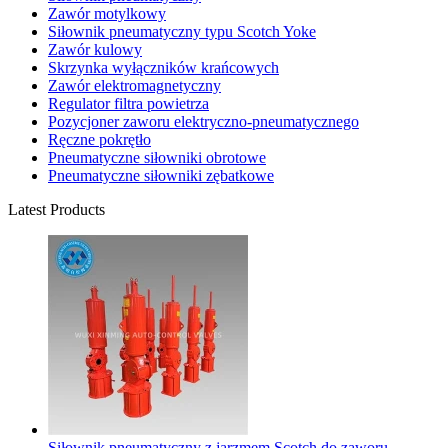
Zawór motylkowy
Siłownik pneumatyczny typu Scotch Yoke
Zawór kulowy
Skrzynka wyłączników krańcowych
Zawór elektromagnetyczny
Regulator filtra powietrza
Pozycjoner zaworu elektryczno-pneumatycznego
Ręczne pokrętło
Pneumatyczne siłowniki obrotowe
Pneumatyczne siłowniki zębatkowe
Latest Products
Siłownik pneumatyczny z jarzmem Scotch do zaworu