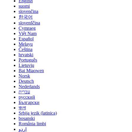
English
suomi
slovenčina
한국어
slovenščina
Cymraeg
Việt Nam
Español
Melayu
Čeština
hrvatski
Português
Lietuvių
Bai Miaowen
Norsk
Deutsch
Nederlands
עברית
русский
Български
বাংলা
Srbija jezik (latinica)
bosanski
România limbi
اردو