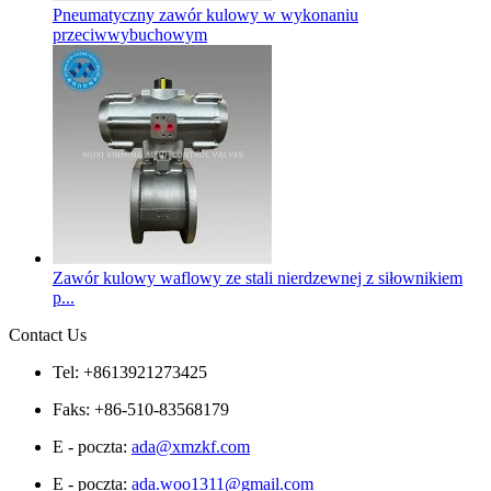
Pneumatyczny zawór kulowy w wykonaniu
przeciwwybuchowym
Zawór kulowy waflowy ze stali nierdzewnej z siłownikiem
p...
Contact Us
Tel: +8613921273425
Faks: +86-510-83568179
E - poczta:
ada@xmzkf.com
E - poczta:
ada.woo1311@gmail.com