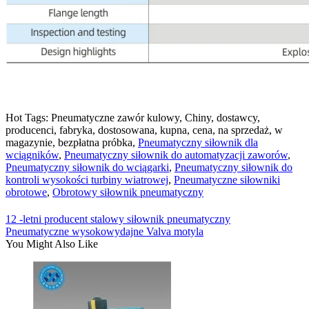
Hot Tags: Pneumatyczne zawór kulowy, Chiny, dostawcy,
producenci, fabryka, dostosowana, kupna, cena, na sprzedaż, w
magazynie, bezpłatna próbka,
Pneumatyczny siłownik dla
wciągników
,
Pneumatyczny siłownik do automatyzacji zaworów
,
Pneumatyczny siłownik do wciągarki
,
Pneumatyczny siłownik do
kontroli wysokości turbiny wiatrowej
,
Pneumatyczne siłowniki
obrotowe
,
Obrotowy siłownik pneumatyczny
12 -letni producent stalowy siłownik pneumatyczny
Pneumatyczne wysokowydajne Valva motyla
You Might Also Like