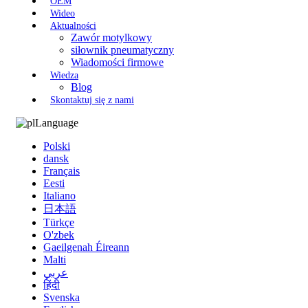
OEM
Wideo
Aktualności
Zawór motylkowy
siłownik pneumatyczny
Wiadomości firmowe
Wiedza
Blog
Skontaktuj się z nami
Language
Polski
dansk
Français
Eesti
Italiano
日本語
Türkçe
O'zbek
Gaeilgenah Éireann
Malti
عربي
हिंदी
Svenska