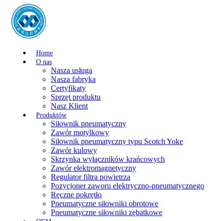
Home
O nas
Nasza usługa
Nasza fabryka
Certyfikaty
Sprzęt produktu
Nasz Klient
Produktów
Siłownik pneumatyczny
Zawór motylkowy
Siłownik pneumatyczny typu Scotch Yoke
Zawór kulowy
Skrzynka wyłączników krańcowych
Zawór elektromagnetyczny
Regulator filtra powietrza
Pozycjoner zaworu elektryczno-pneumatycznego
Ręczne pokrętło
Pneumatyczne siłowniki obrotowe
Pneumatyczne siłowniki zębatkowe