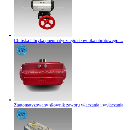
Chińska fabryka pneumatycznego siłownika obrotowego ...
Zautomatyzowany siłownik zaworu włączania i wyłączania