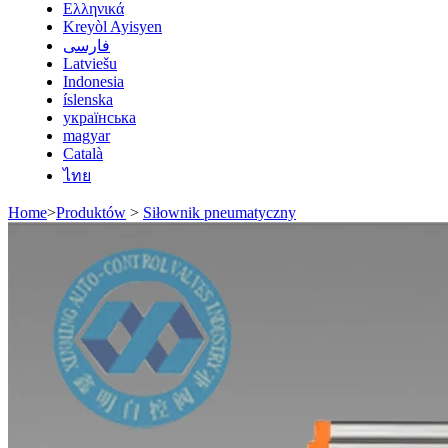
Ελληνικά
Kreyòl Ayisyen
فارسی
Latviešu
Indonesia
íslenska
українська
magyar
Català
ไทย
Home
>
Produktów
>
Siłownik pneumatyczny