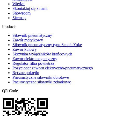
Wiedza
Skontaktuj się z nami
Showroom
Sitemap
Products
Siłownik pneumatyczny
Zawór motylkowy
Siłownik pneumatyczny typu Scotch Yoke
Zawór kulowy
Skrzynka wyłączników krańcowych
Zawór elektromagnetyczny
Regulator filtra powietrza
Pozycjoner zaworu elektryczno-pneumatycznego
Ręczne pokrętło
Pneumatyczne siłowniki obrotowe
Pneumatyczne siłowniki zębatkowe
QR Code