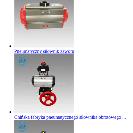
Pneumatyczny siłownik zaworu
Chińska fabryka pneumatycznego siłownika obrotowego ...