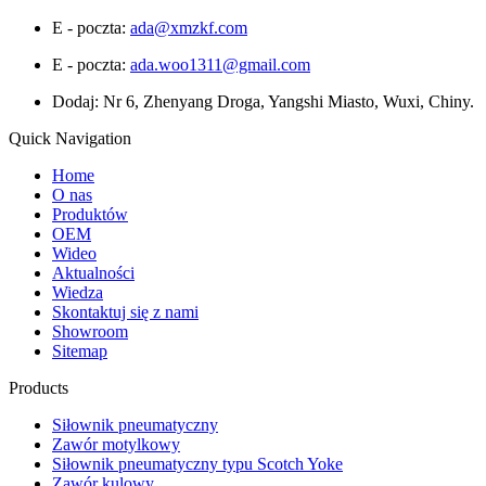
E - poczta:
ada@xmzkf.com
E - poczta:
ada.woo1311@gmail.com
Dodaj: Nr 6, Zhenyang Droga, Yangshi Miasto, Wuxi, Chiny.
Quick Navigation
Home
O nas
Produktów
OEM
Wideo
Aktualności
Wiedza
Skontaktuj się z nami
Showroom
Sitemap
Products
Siłownik pneumatyczny
Zawór motylkowy
Siłownik pneumatyczny typu Scotch Yoke
Zawór kulowy