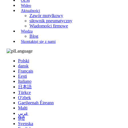
OEM
Wideo
Aktualności
Zawór motylkowy
siłownik pneumatyczny
Wiadomości firmowe
Wiedza
Blog
Skontaktuj się z nami
Language
Polski
dansk
Français
Eesti
Italiano
日本語
Türkçe
O'zbek
Gaeilgenah Éireann
Malti
عربي
हिंदी
Svenska