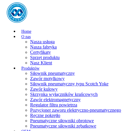
Home
O nas
Nasza usługa
Nasza fabryka
Certyfikaty
Sprzęt produktu
Nasz Klient
Produktów
Siłownik pneumatyczny
Zawór motylkowy
Siłownik pneumatyczny typu Scotch Yoke
Zawór kulowy
Skrzynka wyłączników krańcowych
Zawór elektromagnetyczny
Regulator filtra powietrza
Pozycjoner zaworu elektryczno-pneumatycznego
Ręczne pokrętło
Pneumatyczne siłowniki obrotowe
Pneumatyczne siłowniki zębatkowe