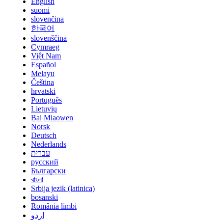
English
suomi
slovenčina
한국어
slovenščina
Cymraeg
Việt Nam
Español
Melayu
Čeština
hrvatski
Português
Lietuvių
Bai Miaowen
Norsk
Deutsch
Nederlands
עברית
русский
Български
বাংলা
Srbija jezik (latinica)
bosanski
România limbi
اردو