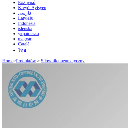
Ελληνικά
Kreyòl Ayisyen
فارسی
Latviešu
Indonesia
íslenska
українська
magyar
Català
ไทย
Home
>
Produktów
>
Siłownik pneumatyczny