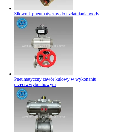
Siłownik pneumatyczny do uzdatniania wody
Pneumatyczny zawór kulowy w wykonaniu
przeciwwybuchowym