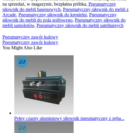
na sprzedaż, w magazynie, bezpłatna próbka,
Pneumatyczny
siłownik do mebli basenowych
,
Pneumatyczny siłownik do mebli z
Arcade
,
Pneumatyczny siłownik do kręgielni
,
Pneumatyczny
siłownik do mebli do pola golfowego
,
Pneumatyczny siłownik do
mebli samolotów
,
Pneumatyczny siłownik do mebli satelitarnych
Pneumatyczny zawór kulowy
Pneumatyczny zawór kulowy
You Might Also Like
Pełny czarny aluminiowy siłownik pneumatyczny z zęba...