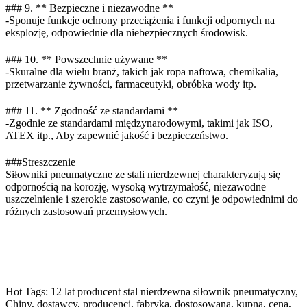
### 9. ** Bezpieczne i niezawodne **
-Sponuje funkcje ochrony przeciążenia i funkcji odpornych na
eksplozję, odpowiednie dla niebezpiecznych środowisk.
### 10. ** Powszechnie używane **
-Skuralne dla wielu branż, takich jak ropa naftowa, chemikalia,
przetwarzanie żywności, farmaceutyki, obróbka wody itp.
### 11. ** Zgodność ze standardami **
-Zgodnie ze standardami międzynarodowymi, takimi jak ISO,
ATEX itp., Aby zapewnić jakość i bezpieczeństwo.
###Streszczenie
Siłowniki pneumatyczne ze stali nierdzewnej charakteryzują się
odpornością na korozję, wysoką wytrzymałość, niezawodne
uszczelnienie i szerokie zastosowanie, co czyni je odpowiednimi do
różnych zastosowań przemysłowych.
Hot Tags: 12 lat producent stal nierdzewna siłownik pneumatyczny,
Chiny, dostawcy, producenci, fabryka, dostosowana, kupna, cena,