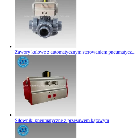
Zawory kulowe z automatycznym sterowaniem pneumatycz...
Siłowniki pneumatyczne z przesuwem kątowym