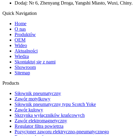
Dodaj: Nr 6, Zhenyang Droga, Yangshi Miasto, Wuxi, Chiny.
Quick Navigation
Home
O nas
Produktów
OEM
Wideo
Aktualności
Wiedza
Skontaktuj się z nami
Showroom
Sitemap
Products
Siłownik pneumatyczny
Zawór motylkowy
Siłownik pneumatyczny typu Scotch Yoke
Zawór kulowy
Skrzynka wyłączników krańcowych
Zawór elektromagnetyczny
Regulator filtra powietrza
Pozycjoner zaworu elektryczno-pneumatycznego