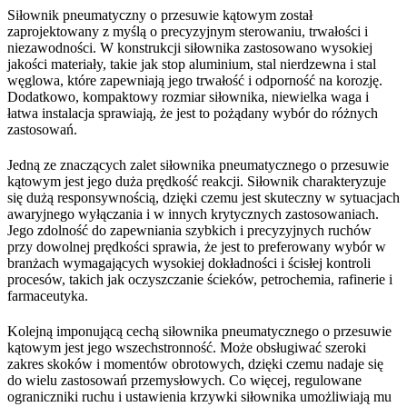
Siłownik pneumatyczny o przesuwie kątowym został
zaprojektowany z myślą o precyzyjnym sterowaniu, trwałości i
niezawodności. W konstrukcji siłownika zastosowano wysokiej
jakości materiały, takie jak stop aluminium, stal nierdzewna i stal
węglowa, które zapewniają jego trwałość i odporność na korozję.
Dodatkowo, kompaktowy rozmiar siłownika, niewielka waga i
łatwa instalacja sprawiają, że jest to pożądany wybór do różnych
zastosowań.
Jedną ze znaczących zalet siłownika pneumatycznego o przesuwie
kątowym jest jego duża prędkość reakcji. Siłownik charakteryzuje
się dużą responsywnością, dzięki czemu jest skuteczny w sytuacjach
awaryjnego wyłączania i w innych krytycznych zastosowaniach.
Jego zdolność do zapewniania szybkich i precyzyjnych ruchów
przy dowolnej prędkości sprawia, że ​​jest to preferowany wybór w
branżach wymagających wysokiej dokładności i ścisłej kontroli
procesów, takich jak oczyszczanie ścieków, petrochemia, rafinerie i
farmaceutyka.
Kolejną imponującą cechą siłownika pneumatycznego o przesuwie
kątowym jest jego wszechstronność. Może obsługiwać szeroki
zakres skoków i momentów obrotowych, dzięki czemu nadaje się
do wielu zastosowań przemysłowych. Co więcej, regulowane
ograniczniki ruchu i ustawienia krzywki siłownika umożliwiają mu