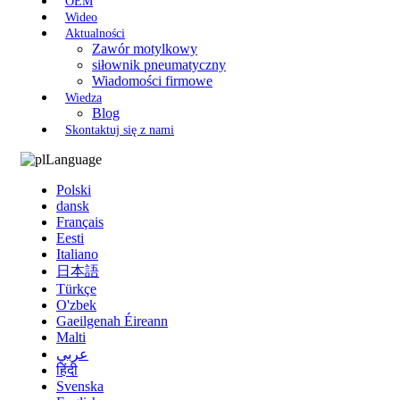
OEM
Wideo
Aktualności
Zawór motylkowy
siłownik pneumatyczny
Wiadomości firmowe
Wiedza
Blog
Skontaktuj się z nami
Language
Polski
dansk
Français
Eesti
Italiano
日本語
Türkçe
O'zbek
Gaeilgenah Éireann
Malti
عربي
हिंदी
Svenska