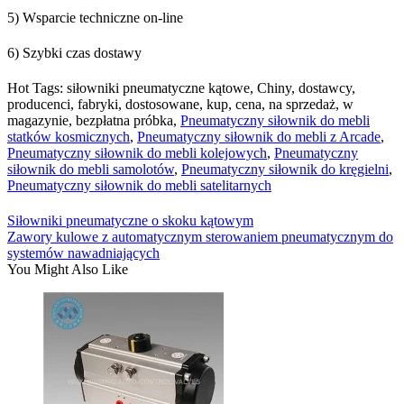
5) Wsparcie techniczne on-line
6) Szybki czas dostawy
Hot Tags: siłowniki pneumatyczne kątowe, Chiny, dostawcy,
producenci, fabryki, dostosowane, kup, cena, na sprzedaż, w
magazynie, bezpłatna próbka,
Pneumatyczny siłownik do mebli
statków kosmicznych
,
Pneumatyczny siłownik do mebli z Arcade
,
Pneumatyczny siłownik do mebli kolejowych
,
Pneumatyczny
siłownik do mebli samolotów
,
Pneumatyczny siłownik do kręgielni
,
Pneumatyczny siłownik do mebli satelitarnych
Siłowniki pneumatyczne o skoku kątowym
Zawory kulowe z automatycznym sterowaniem pneumatycznym do
systemów nawadniających
You Might Also Like