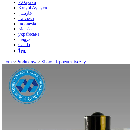
Ελληνικά
Kreyòl Ayisyen
فارسی
Latviešu
Indonesia
íslenska
українська
magyar
Català
ไทย
Home
>
Produktów
>
Siłownik pneumatyczny