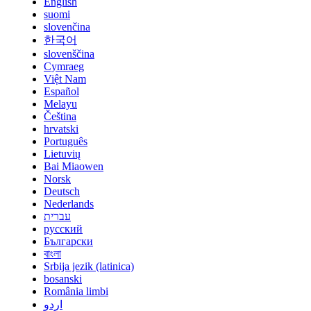
English
suomi
slovenčina
한국어
slovenščina
Cymraeg
Việt Nam
Español
Melayu
Čeština
hrvatski
Português
Lietuvių
Bai Miaowen
Norsk
Deutsch
Nederlands
עברית
русский
Български
বাংলা
Srbija jezik (latinica)
bosanski
România limbi
اردو