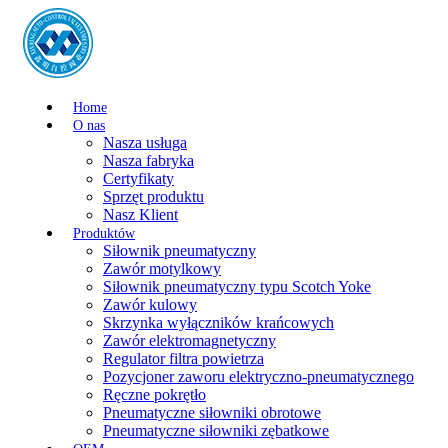
Home
O nas
Nasza usługa
Nasza fabryka
Certyfikaty
Sprzęt produktu
Nasz Klient
Produktów
Siłownik pneumatyczny
Zawór motylkowy
Siłownik pneumatyczny typu Scotch Yoke
Zawór kulowy
Skrzynka wyłączników krańcowych
Zawór elektromagnetyczny
Regulator filtra powietrza
Pozycjoner zaworu elektryczno-pneumatycznego
Ręczne pokrętło
Pneumatyczne siłowniki obrotowe
Pneumatyczne siłowniki zębatkowe