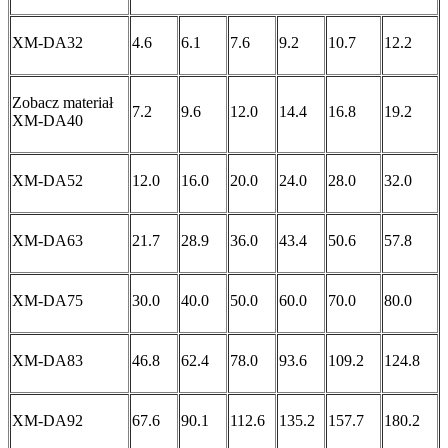
XM-DA32
4.6
6.1
7.6
9.2
10.7
12.2
Zobacz materiał
7.2
9.6
12.0
14.4
16.8
19.2
XM-DA40
XM-DA52
12.0
16.0
20.0
24.0
28.0
32.0
XM-DA63
21.7
28.9
36.0
43.4
50.6
57.8
XM-DA75
30.0
40.0
50.0
60.0
70.0
80.0
XM-DA83
46.8
62.4
78.0
93.6
109.2
124.8
XM-DA92
67.6
90.1
112.6
135.2
157.7
180.2