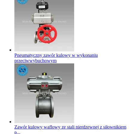
Pneumatyczny zawór kulowy w wykonaniu
przeciwwybuchowym
Zawór kulowy waflowy ze stali nierdzewnej z siłownikiem
p...