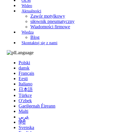
OEM
Wideo
Aktualności
Zawór motylkowy
siłownik pneumatyczny
Wiadomości firmowe
Wiedza
Blog
Skontaktuj się z nami
Language
Polski
dansk
Français
Eesti
Italiano
日本語
Türkçe
O'zbek
Gaeilgenah Éireann
Malti
عربي
हिंदी
Svenska