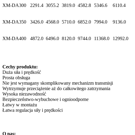
XM-DA300
2291.4
3055.2
3819.0
4582.8
5346.6
6110.4
XM-DA350
3426.0
4568.0
5710.0
6852.0
7994.0
9136.0
XM-DA400
4872.0
6496.0
8120.0
9744.0
11368.0
12992.0
Cechy produktu:
Duża siła i prędkość
Prosta obsługa
Nie jest wymagany skomplikowany mechanizm transmisji
Wytrzymuje przeciążenie aż do całkowitego zatrzymania
Wysoka niezawodność
Bezpieczeństwo-wybuchowe i ognioodporne
Łatwy w montażu
Łatwa regulacja siły i prędkości
O nas: