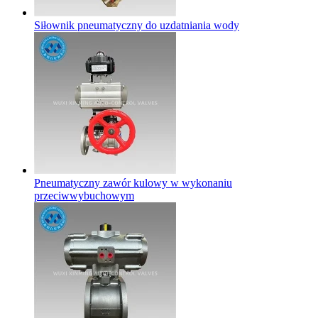
Siłownik pneumatyczny do uzdatniania wody
Pneumatyczny zawór kulowy w wykonaniu
przeciwwybuchowym