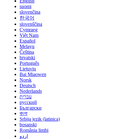
English
suomi
slovenčina
한국어
slovenščina
Cymraeg
Việt Nam
Español
Melayu
Čeština
hrvatski
Português
Lietuvių
Bai Miaowen
Norsk
Deutsch
Nederlands
עברית
русский
Български
বাংলা
Srbija jezik (latinica)
bosanski
România limbi
اردو