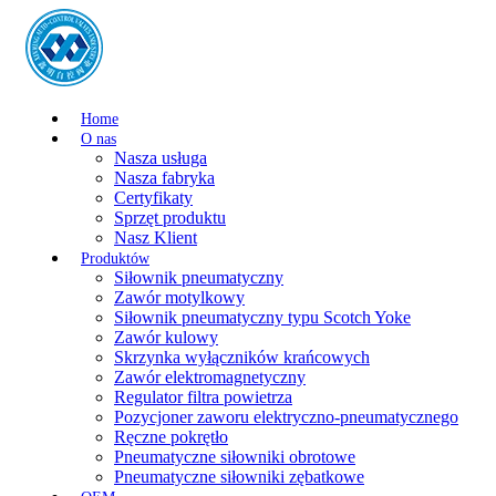
Home
O nas
Nasza usługa
Nasza fabryka
Certyfikaty
Sprzęt produktu
Nasz Klient
Produktów
Siłownik pneumatyczny
Zawór motylkowy
Siłownik pneumatyczny typu Scotch Yoke
Zawór kulowy
Skrzynka wyłączników krańcowych
Zawór elektromagnetyczny
Regulator filtra powietrza
Pozycjoner zaworu elektryczno-pneumatycznego
Ręczne pokrętło
Pneumatyczne siłowniki obrotowe
Pneumatyczne siłowniki zębatkowe