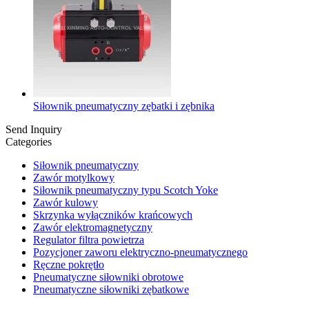
Siłownik pneumatyczny zębatki i zębnika
Send Inquiry
Categories
Siłownik pneumatyczny
Zawór motylkowy
Siłownik pneumatyczny typu Scotch Yoke
Zawór kulowy
Skrzynka wyłączników krańcowych
Zawór elektromagnetyczny
Regulator filtra powietrza
Pozycjoner zaworu elektryczno-pneumatycznego
Ręczne pokrętło
Pneumatyczne siłowniki obrotowe
Pneumatyczne siłowniki zębatkowe