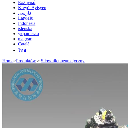
Ελληνικά
Kreyòl Ayisyen
فارسی
Latviešu
Indonesia
íslenska
українська
magyar
Català
ไทย
Home
>
Produktów
>
Siłownik pneumatyczny