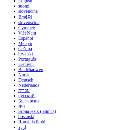
English
suomi
slovenčina
한국어
slovenščina
Cymraeg
Việt Nam
Español
Melayu
Čeština
hrvatski
Português
Lietuvių
Bai Miaowen
Norsk
Deutsch
Nederlands
עברית
русский
Български
বাংলা
Srbija jezik (latinica)
bosanski
România limbi
اردو