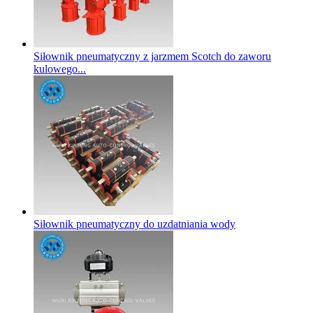
Siłownik pneumatyczny z jarzmem Scotch do zaworu
kulowego...
Siłownik pneumatyczny do uzdatniania wody