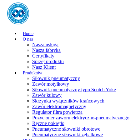
Home
O nas
Nasza usługa
Nasza fabryka
Certyfikaty
Sprzęt produktu
Nasz Klient
Produktów
Siłownik pneumatyczny
Zawór motylkowy
Siłownik pneumatyczny typu Scotch Yoke
Zawór kulowy
Skrzynka wyłączników krańcowych
Zawór elektromagnetyczny
Regulator filtra powietrza
Pozycjoner zaworu elektryczno-pneumatycznego
Ręczne pokrętło
Pneumatyczne siłowniki obrotowe
Pneumatyczne siłowniki zębatkowe