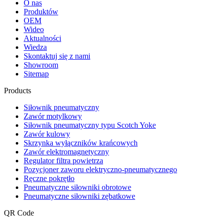
O nas
Produktów
OEM
Wideo
Aktualności
Wiedza
Skontaktuj się z nami
Showroom
Sitemap
Products
Siłownik pneumatyczny
Zawór motylkowy
Siłownik pneumatyczny typu Scotch Yoke
Zawór kulowy
Skrzynka wyłączników krańcowych
Zawór elektromagnetyczny
Regulator filtra powietrza
Pozycjoner zaworu elektryczno-pneumatycznego
Ręczne pokrętło
Pneumatyczne siłowniki obrotowe
Pneumatyczne siłowniki zębatkowe
QR Code