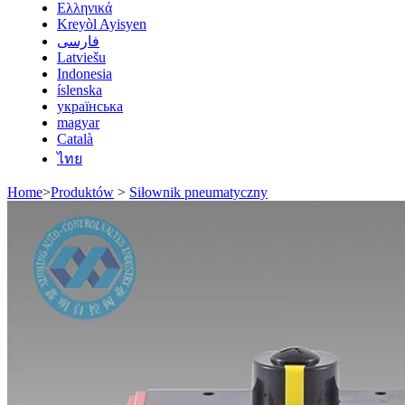
Ελληνικά
Kreyòl Ayisyen
فارسی
Latviešu
Indonesia
íslenska
українська
magyar
Català
ไทย
Home
>
Produktów
>
Siłownik pneumatyczny