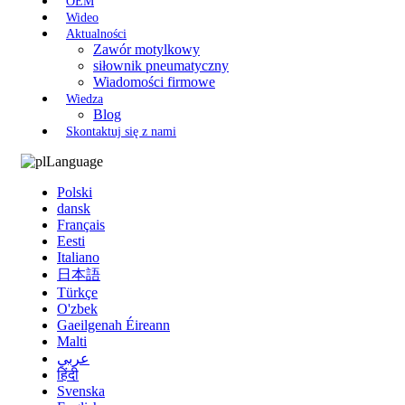
OEM
Wideo
Aktualności
Zawór motylkowy
siłownik pneumatyczny
Wiadomości firmowe
Wiedza
Blog
Skontaktuj się z nami
Language
Polski
dansk
Français
Eesti
Italiano
日本語
Türkçe
O'zbek
Gaeilgenah Éireann
Malti
عربي
हिंदी
Svenska