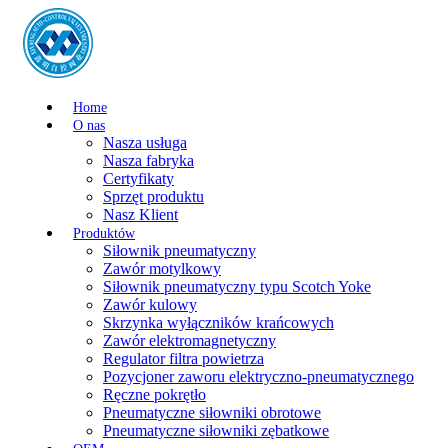
Home
O nas
Nasza usługa
Nasza fabryka
Certyfikaty
Sprzęt produktu
Nasz Klient
Produktów
Siłownik pneumatyczny
Zawór motylkowy
Siłownik pneumatyczny typu Scotch Yoke
Zawór kulowy
Skrzynka wyłączników krańcowych
Zawór elektromagnetyczny
Regulator filtra powietrza
Pozycjoner zaworu elektryczno-pneumatycznego
Ręczne pokrętło
Pneumatyczne siłowniki obrotowe
Pneumatyczne siłowniki zębatkowe