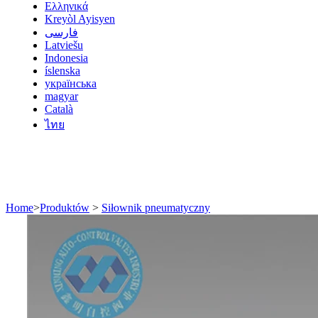
Ελληνικά
Kreyòl Ayisyen
فارسی
Latviešu
Indonesia
íslenska
українська
magyar
Català
ไทย
Home
>
Produktów
>
Siłownik pneumatyczny