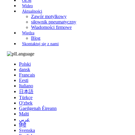
OEM
Wideo
Aktualności
Zawór motylkowy
siłownik pneumatyczny
Wiadomości firmowe
Wiedza
Blog
Skontaktuj się z nami
Language
Polski
dansk
Français
Eesti
Italiano
日本語
Türkçe
O'zbek
Gaeilgenah Éireann
Malti
عربي
हिंदी
Svenska