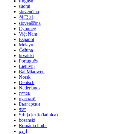
English
suomi
slovenčina
한국어
slovenščina
Cymraeg
Việt Nam
Español
Melayu
Čeština
hrvatski
Português
Lietuvių
Bai Miaowen
Norsk
Deutsch
Nederlands
עברית
русский
Български
বাংলা
Srbija jezik (latinica)
bosanski
România limbi
اردو