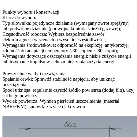
Punkty wyboru i konserwacji
Klucz do wyboru
Typ siłownika: pojedyncze działanie (wymagany zwrot sprężyny)
lub podwójne działanie (podwójna kontrola ścieżki gazowej);
Częstotliwość robocza: Wybierz bezpośrednie zawór
elektromagnesu w scenach o wysokiej częstotliwości;
Wymagania środowiskowe: odporność na eksplozję, antykorozję,
zdolność do adaptacji temperatury (-30 stopień ~ 80 stopni);
Wymagania dotyczące oszczędzania energii: niskie zużycie energii
lub trzymanie impulsu w celu zmniejszenia zużycia energii.
Powszechne wady i rozwiązania
Spalanie cewki: Sprawdź stabilność napięcia, aby uniknąć
przeciążenia;
Spool utknięta: regularnie czyścić źródło powietrza (dodaj filtr), użyj
suchego powietrza;
Wyciek powietrza: Wymień pierścień uszczelnienia (materiał
NBR/FKM), sprawdź zużycie ciała zaworu.