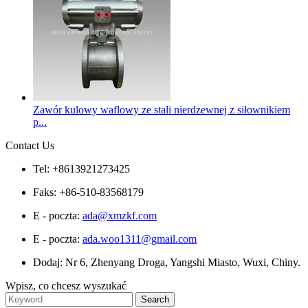
Zawór kulowy waflowy ze stali nierdzewnej z siłownikiem
p...
Contact Us
Tel: +8613921273425
Faks: +86-510-83568179
E - poczta:
ada@xmzkf.com
E - poczta:
ada.woo1311@gmail.com
Dodaj: Nr 6, Zhenyang Droga, Yangshi Miasto, Wuxi, Chiny.
Wpisz, co chcesz wyszukać