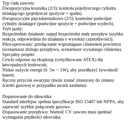
Typ ciała zaworu:
Dwupozycyjna koszulka (2/3): kontrola pojedynczego cylindra
działającego (pojedyncze spożycie + spalin).
Dwupozycyjne pięciokierunkowe (2/5): kontrolne podwójne
cylindry działające (podwójne spożycie + podwójne wydech).
Tryb jazdy:
Bezpośrednie działanie: napęd bezpośredni mały przepływ (szybka
reakcja, odpowiednia do działania o wysokiej częstotliwości).
Pilot-operowany: przełączanie wspomagane ciśnieniem powietrza
(scenariusze dużego przepływu, scenariusze wysokiego ciśnienia).
Specjalny projekt:
Cewki odporne na eksplozję (certyfikowane ATEX) dla
łatwopalnych środowisk;
Niskie zużycie energii (0. 5w ~ 1W), aby przedłużyć żywotność
baterii;
Ręczny przycisk awaryjny (może zostać zmuszony do zmiany
ścieżki gazowej w przypadku awarii zasilania).
Dopasowanie do siłownika
Standard interfejsu: spełnia specyfikacje ISO 15407 lub NFPA, aby
zapewnić szybkie połączenie gazowe.
Dopasowanie przepływu: Wartość CV zaworu musi spełniać
wymagania prędkości siłownika.