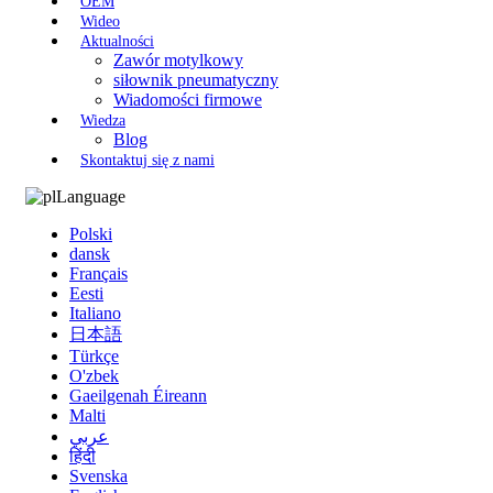
OEM
Wideo
Aktualności
Zawór motylkowy
siłownik pneumatyczny
Wiadomości firmowe
Wiedza
Blog
Skontaktuj się z nami
Language
Polski
dansk
Français
Eesti
Italiano
日本語
Türkçe
O'zbek
Gaeilgenah Éireann
Malti
عربي
हिंदी
Svenska