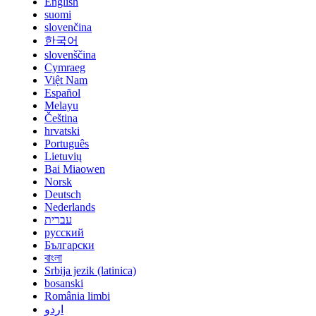
English
suomi
slovenčina
한국어
slovenščina
Cymraeg
Việt Nam
Español
Melayu
Čeština
hrvatski
Português
Lietuvių
Bai Miaowen
Norsk
Deutsch
Nederlands
עברית
русский
Български
বাংলা
Srbija jezik (latinica)
bosanski
România limbi
اردو