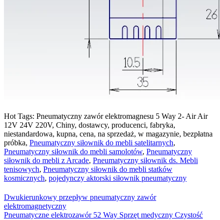
Hot Tags: Pneumatyczny zawór elektromagnesu 5 Way 2- Air Air
12V 24V 220V, Chiny, dostawcy, producenci, fabryka,
niestandardowa, kupna, cena, na sprzedaż, w magazynie, bezpłatna
próbka,
Pneumatyczny siłownik do mebli satelitarnych
,
Pneumatyczny siłownik do mebli samolotów
,
Pneumatyczny
siłownik do mebli z Arcade
,
Pneumatyczny siłownik ds. Mebli
tenisowych
,
Pneumatyczny siłownik do mebli statków
kosmicznych
,
pojedynczy aktorski siłownik pneumatyczny
Dwukierunkowy przepływ pneumatyczny zawór
elektromagnetyczny
Pneumatyczne elektrozawór 52 Way Sprzęt medyczny Czystość