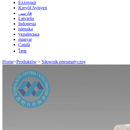
Ελληνικά
Kreyòl Ayisyen
فارسی
Latviešu
Indonesia
íslenska
українська
magyar
Català
ไทย
Home
>
Produktów
>
Siłownik pneumatyczny