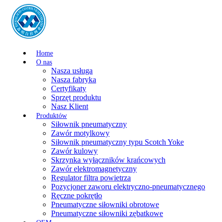
Home
O nas
Nasza usługa
Nasza fabryka
Certyfikaty
Sprzęt produktu
Nasz Klient
Produktów
Siłownik pneumatyczny
Zawór motylkowy
Siłownik pneumatyczny typu Scotch Yoke
Zawór kulowy
Skrzynka wyłączników krańcowych
Zawór elektromagnetyczny
Regulator filtra powietrza
Pozycjoner zaworu elektryczno-pneumatycznego
Ręczne pokrętło
Pneumatyczne siłowniki obrotowe
Pneumatyczne siłowniki zębatkowe