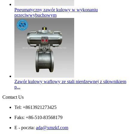
Pneumatyczny zawór kulowy w wykonaniu
przeciwwybuchowym
Zawór kulowy waflowy ze stali nierdzewnej z siłownikiem
p...
Contact Us
Tel: +8613921273425
Faks: +86-510-83568179
E - poczta:
ada@xmzkf.com