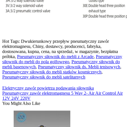
Hot Tags: Dwukierunkowy przepływ pneumatyczny zawór
elektromagnesu, Chiny, dostawcy, producenci, fabryka,
dostosowana, kupna, cena, na sprzedaż, w magazynie, bezpłatna
próbka,
Pneumatyczny siłownik do mebli z Arcade
,
Pneumatyczny
siłownik do mebli do pola golfowego
,
Pneumatyczny siłownik do
mebli basenowych
,
Pneumatyczny siłownik ds. Mebli tenisowych
,
Pneumatyczny siłownik do mebli statków kosmicznych
,
Pneumatyczny siłownik do mebli satelitarnych
Elektryczny zawór powietrza podawania siłownika
Pneumatyczny zawór elektromagnesu 5 Way 2- Air Air Control Air
12V 24V 220V
You Might Also Like