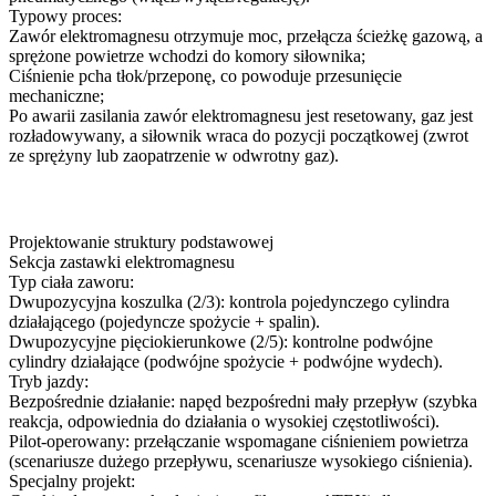
Typowy proces:
Zawór elektromagnesu otrzymuje moc, przełącza ścieżkę gazową, a
sprężone powietrze wchodzi do komory siłownika;
Ciśnienie pcha tłok/przeponę, co powoduje przesunięcie
mechaniczne;
Po awarii zasilania zawór elektromagnesu jest resetowany, gaz jest
rozładowywany, a siłownik wraca do pozycji początkowej (zwrot
ze sprężyny lub zaopatrzenie w odwrotny gaz).
Projektowanie struktury podstawowej
Sekcja zastawki elektromagnesu
Typ ciała zaworu:
Dwupozycyjna koszulka (2/3): kontrola pojedynczego cylindra
działającego (pojedyncze spożycie + spalin).
Dwupozycyjne pięciokierunkowe (2/5): kontrolne podwójne
cylindry działające (podwójne spożycie + podwójne wydech).
Tryb jazdy:
Bezpośrednie działanie: napęd bezpośredni mały przepływ (szybka
reakcja, odpowiednia do działania o wysokiej częstotliwości).
Pilot-operowany: przełączanie wspomagane ciśnieniem powietrza
(scenariusze dużego przepływu, scenariusze wysokiego ciśnienia).
Specjalny projekt: