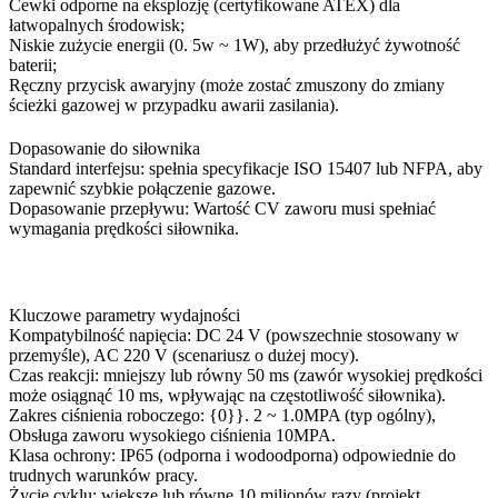
Cewki odporne na eksplozję (certyfikowane ATEX) dla
łatwopalnych środowisk;
Niskie zużycie energii (0. 5w ~ 1W), aby przedłużyć żywotność
baterii;
Ręczny przycisk awaryjny (może zostać zmuszony do zmiany
ścieżki gazowej w przypadku awarii zasilania).
Dopasowanie do siłownika
Standard interfejsu: spełnia specyfikacje ISO 15407 lub NFPA, aby
zapewnić szybkie połączenie gazowe.
Dopasowanie przepływu: Wartość CV zaworu musi spełniać
wymagania prędkości siłownika.
Kluczowe parametry wydajności
Kompatybilność napięcia: DC 24 V (powszechnie stosowany w
przemyśle), AC 220 V (scenariusz o dużej mocy).
Czas reakcji: mniejszy lub równy 50 ms (zawór wysokiej prędkości
może osiągnąć 10 ms, wpływając na częstotliwość siłownika).
Zakres ciśnienia roboczego: {0}}. 2 ~ 1.0MPA (typ ogólny),
Obsługa zaworu wysokiego ciśnienia 10MPA.
Klasa ochrony: IP65 (odporna i wodoodporna) odpowiednie do
trudnych warunków pracy.
Życie cyklu: większe lub równe 10 milionów razy (projekt