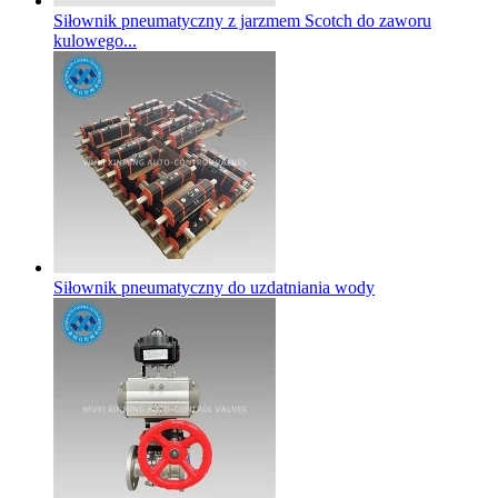
Siłownik pneumatyczny z jarzmem Scotch do zaworu
kulowego...
Siłownik pneumatyczny do uzdatniania wody