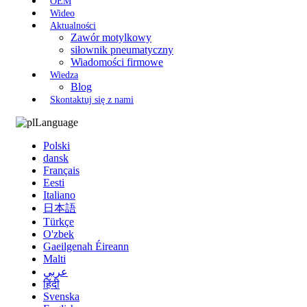
OEM
Wideo
Aktualności
Zawór motylkowy
siłownik pneumatyczny
Wiadomości firmowe
Wiedza
Blog
Skontaktuj się z nami
Language
Polski
dansk
Français
Eesti
Italiano
日本語
Türkçe
O'zbek
Gaeilgenah Éireann
Malti
عربي
हिंदी
Svenska