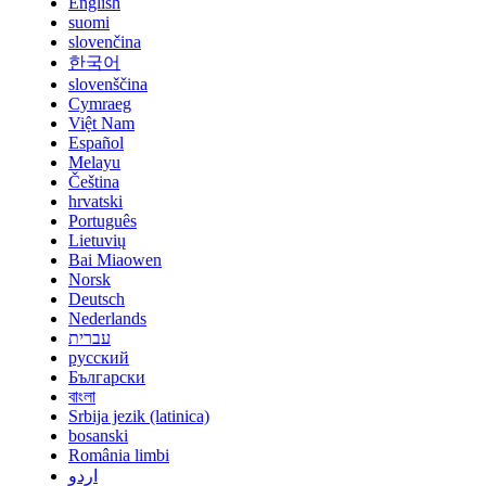
English
suomi
slovenčina
한국어
slovenščina
Cymraeg
Việt Nam
Español
Melayu
Čeština
hrvatski
Português
Lietuvių
Bai Miaowen
Norsk
Deutsch
Nederlands
עברית
русский
Български
বাংলা
Srbija jezik (latinica)
bosanski
România limbi
اردو