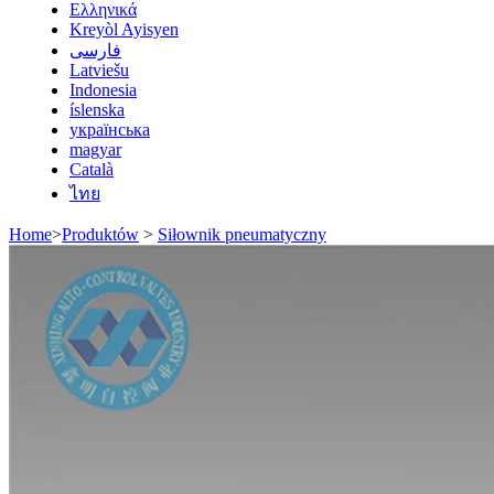
Ελληνικά
Kreyòl Ayisyen
فارسی
Latviešu
Indonesia
íslenska
українська
magyar
Català
ไทย
Home
>
Produktów
>
Siłownik pneumatyczny