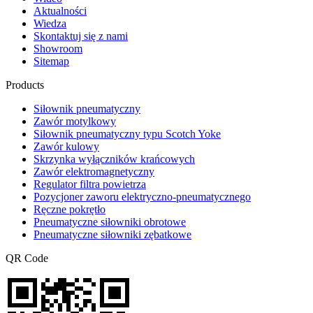
Aktualności
Wiedza
Skontaktuj się z nami
Showroom
Sitemap
Products
Siłownik pneumatyczny
Zawór motylkowy
Siłownik pneumatyczny typu Scotch Yoke
Zawór kulowy
Skrzynka wyłączników krańcowych
Zawór elektromagnetyczny
Regulator filtra powietrza
Pozycjoner zaworu elektryczno-pneumatycznego
Ręczne pokrętło
Pneumatyczne siłowniki obrotowe
Pneumatyczne siłowniki zębatkowe
QR Code