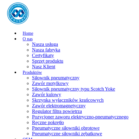
Home
O nas
Nasza usługa
Nasza fabryka
Certyfikaty
Sprzęt produktu
Nasz Klient
Produktów
Siłownik pneumatyczny
Zawór motylkowy
Siłownik pneumatyczny typu Scotch Yoke
Zawór kulowy
Skrzynka wyłączników krańcowych
Zawór elektromagnetyczny
Regulator filtra powietrza
Pozycjoner zaworu elektryczno-pneumatycznego
Ręczne pokrętło
Pneumatyczne siłowniki obrotowe
Pneumatyczne siłowniki zębatkowe