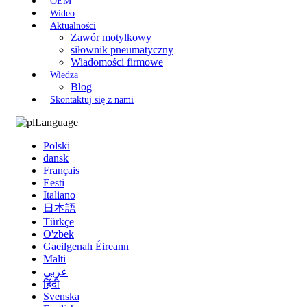
OEM
Wideo
Aktualności
Zawór motylkowy
siłownik pneumatyczny
Wiadomości firmowe
Wiedza
Blog
Skontaktuj się z nami
Language
Polski
dansk
Français
Eesti
Italiano
日本語
Türkçe
O'zbek
Gaeilgenah Éireann
Malti
عربي
हिंदी
Svenska