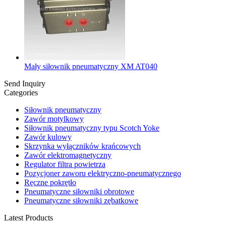
Mały siłownik pneumatyczny XM AT040
Send Inquiry
Categories
Siłownik pneumatyczny
Zawór motylkowy
Siłownik pneumatyczny typu Scotch Yoke
Zawór kulowy
Skrzynka wyłączników krańcowych
Zawór elektromagnetyczny
Regulator filtra powietrza
Pozycjoner zaworu elektryczno-pneumatycznego
Ręczne pokrętło
Pneumatyczne siłowniki obrotowe
Pneumatyczne siłowniki zębatkowe
Latest Products