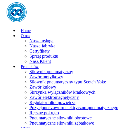
Home
O nas
Nasza usługa
Nasza fabryka
Certyfikaty
Sprzęt produktu
Nasz Klient
Produktów
Siłownik pneumatyczny
Zawór motylkowy
Siłownik pneumatyczny typu Scotch Yoke
Zawór kulowy
Skrzynka wyłączników krańcowych
Zawór elektromagnetyczny
Regulator filtra powietrza
Pozycjoner zaworu elektryczno-pneumatycznego
Ręczne pokrętło
Pneumatyczne siłowniki obrotowe
Pneumatyczne siłowniki zębatkowe