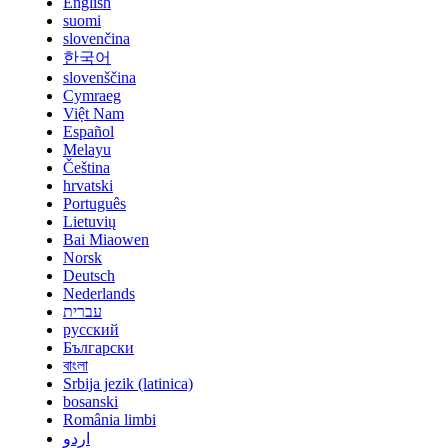
English
suomi
slovenčina
한국어
slovenščina
Cymraeg
Việt Nam
Español
Melayu
Čeština
hrvatski
Português
Lietuvių
Bai Miaowen
Norsk
Deutsch
Nederlands
עברית
русский
Български
বাংলা
Srbija jezik (latinica)
bosanski
România limbi
اردو