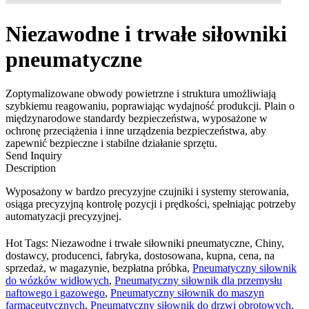
Niezawodne i trwałe siłowniki
pneumatyczne
Zoptymalizowane obwody powietrzne i struktura umożliwiają
szybkiemu reagowaniu, poprawiając wydajność produkcji. Plain o
międzynarodowe standardy bezpieczeństwa, wyposażone w
ochronę przeciążenia i inne urządzenia bezpieczeństwa, aby
zapewnić bezpieczne i stabilne działanie sprzętu.
Send Inquiry
Description
Wyposażony w bardzo precyzyjne czujniki i systemy sterowania,
osiąga precyzyjną kontrolę pozycji i prędkości, spełniając potrzeby
automatyzacji precyzyjnej.
Hot Tags: Niezawodne i trwałe siłowniki pneumatyczne, Chiny,
dostawcy, producenci, fabryka, dostosowana, kupna, cena, na
sprzedaż, w magazynie, bezpłatna próbka,
Pneumatyczny siłownik
do wózków widłowych
,
Pneumatyczny siłownik dla przemysłu
naftowego i gazowego
,
Pneumatyczny siłownik do maszyn
farmaceutycznych
,
Pneumatyczny siłownik do drzwi obrotowych
,