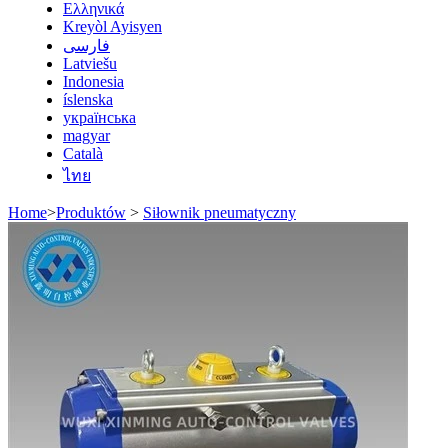
Ελληνικά
Kreyòl Ayisyen
فارسی
Latviešu
Indonesia
íslenska
українська
magyar
Català
ไทย
Home
>
Produktów
>
Siłownik pneumatyczny