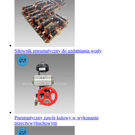
Siłownik pneumatyczny do uzdatniania wody
Pneumatyczny zawór kulowy w wykonaniu
przeciwwybuchowym