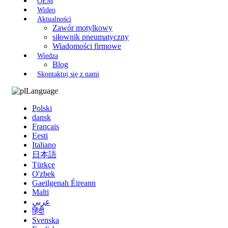
OEM
Wideo
Aktualności
Zawór motylkowy
siłownik pneumatyczny
Wiadomości firmowe
Wiedza
Blog
Skontaktuj się z nami
Language
Polski
dansk
Français
Eesti
Italiano
日本語
Türkçe
O'zbek
Gaeilgenah Éireann
Malti
عربي
हिंदी
Svenska