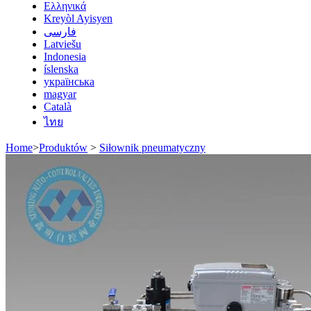
Ελληνικά
Kreyòl Ayisyen
فارسی
Latviešu
Indonesia
íslenska
українська
magyar
Català
ไทย
Home
>
Produktów
>
Siłownik pneumatyczny