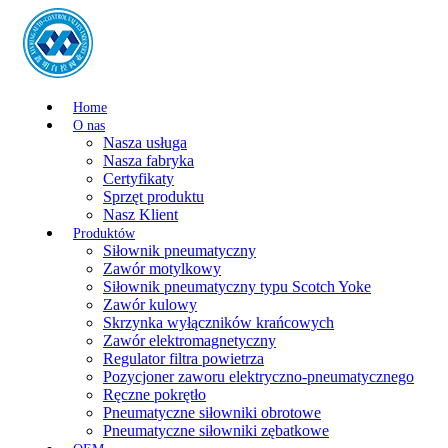
Home
O nas
Nasza usługa
Nasza fabryka
Certyfikaty
Sprzęt produktu
Nasz Klient
Produktów
Siłownik pneumatyczny
Zawór motylkowy
Siłownik pneumatyczny typu Scotch Yoke
Zawór kulowy
Skrzynka wyłączników krańcowych
Zawór elektromagnetyczny
Regulator filtra powietrza
Pozycjoner zaworu elektryczno-pneumatycznego
Ręczne pokrętło
Pneumatyczne siłowniki obrotowe
Pneumatyczne siłowniki zębatkowe