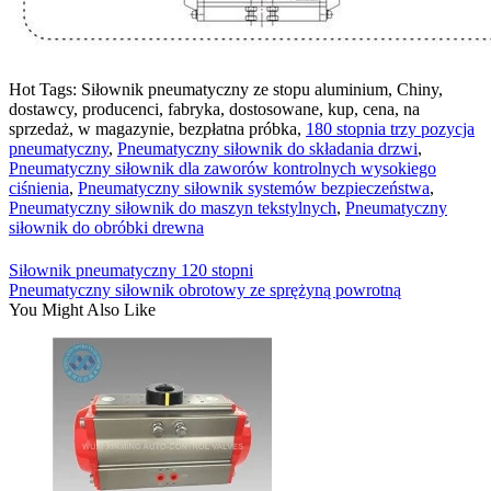
Hot Tags: Siłownik pneumatyczny ze stopu aluminium, Chiny,
dostawcy, producenci, fabryka, dostosowane, kup, cena, na
sprzedaż, w magazynie, bezpłatna próbka,
180 stopnia trzy pozycja
pneumatyczny
,
Pneumatyczny siłownik do składania drzwi
,
Pneumatyczny siłownik dla zaworów kontrolnych wysokiego
ciśnienia
,
Pneumatyczny siłownik systemów bezpieczeństwa
,
Pneumatyczny siłownik do maszyn tekstylnych
,
Pneumatyczny
siłownik do obróbki drewna
Siłownik pneumatyczny 120 stopni
Pneumatyczny siłownik obrotowy ze sprężyną powrotną
You Might Also Like