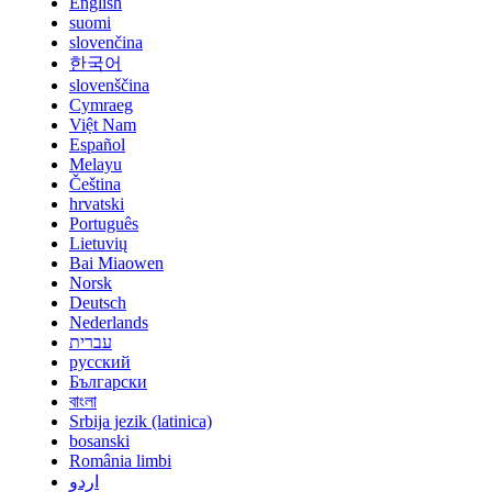
English
suomi
slovenčina
한국어
slovenščina
Cymraeg
Việt Nam
Español
Melayu
Čeština
hrvatski
Português
Lietuvių
Bai Miaowen
Norsk
Deutsch
Nederlands
עברית
русский
Български
বাংলা
Srbija jezik (latinica)
bosanski
România limbi
اردو