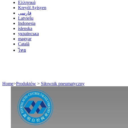
Ελληνικά
Kreyòl Ayisyen
فارسی
Latviešu
Indonesia
íslenska
українська
magyar
Català
ไทย
Home
>
Produktów
>
Siłownik pneumatyczny