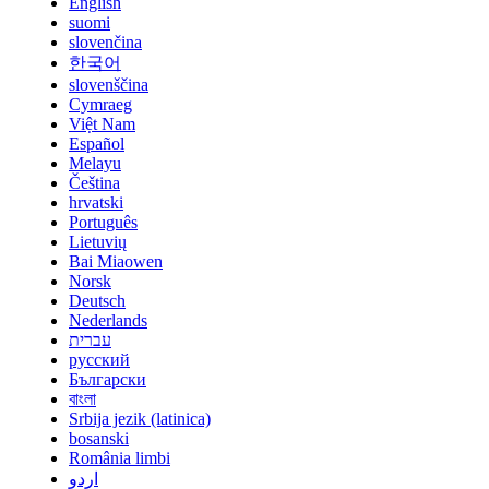
English
suomi
slovenčina
한국어
slovenščina
Cymraeg
Việt Nam
Español
Melayu
Čeština
hrvatski
Português
Lietuvių
Bai Miaowen
Norsk
Deutsch
Nederlands
עברית
русский
Български
বাংলা
Srbija jezik (latinica)
bosanski
România limbi
اردو