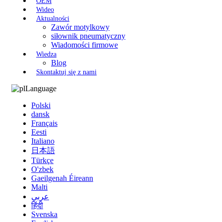
OEM
Wideo
Aktualności
Zawór motylkowy
siłownik pneumatyczny
Wiadomości firmowe
Wiedza
Blog
Skontaktuj się z nami
Language
Polski
dansk
Français
Eesti
Italiano
日本語
Türkçe
O'zbek
Gaeilgenah Éireann
Malti
عربي
हिंदी
Svenska