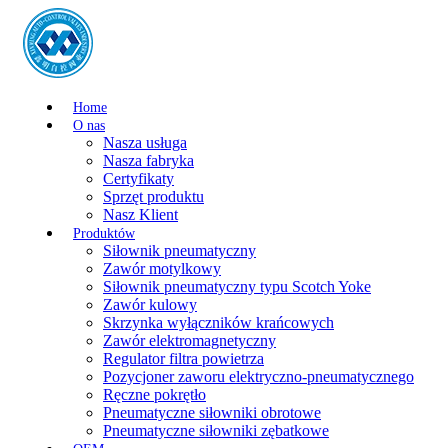
Home
O nas
Nasza usługa
Nasza fabryka
Certyfikaty
Sprzęt produktu
Nasz Klient
Produktów
Siłownik pneumatyczny
Zawór motylkowy
Siłownik pneumatyczny typu Scotch Yoke
Zawór kulowy
Skrzynka wyłączników krańcowych
Zawór elektromagnetyczny
Regulator filtra powietrza
Pozycjoner zaworu elektryczno-pneumatycznego
Ręczne pokrętło
Pneumatyczne siłowniki obrotowe
Pneumatyczne siłowniki zębatkowe