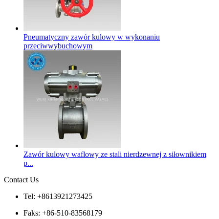
Pneumatyczny zawór kulowy w wykonaniu
przeciwwybuchowym
Zawór kulowy waflowy ze stali nierdzewnej z siłownikiem
p...
Contact Us
Tel: +8613921273425
Faks: +86-510-83568179