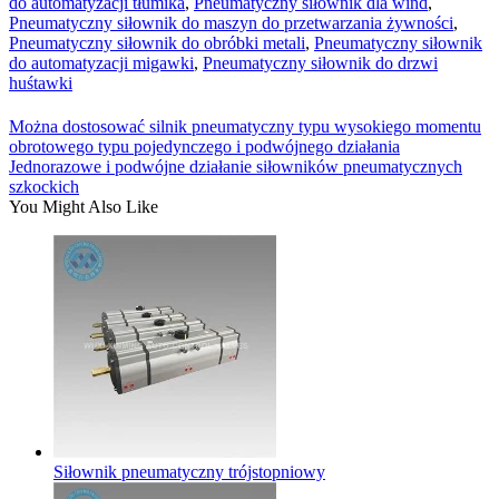
do automatyzacji tłumika
,
Pneumatyczny siłownik dla wind
,
Pneumatyczny siłownik do maszyn do przetwarzania żywności
,
Pneumatyczny siłownik do obróbki metali
,
Pneumatyczny siłownik
do automatyzacji migawki
,
Pneumatyczny siłownik do drzwi
huśtawki
Można dostosować silnik pneumatyczny typu wysokiego momentu
obrotowego typu pojedynczego i podwójnego działania
Jednorazowe i podwójne działanie siłowników pneumatycznych
szkockich
You Might Also Like
Siłownik pneumatyczny trójstopniowy