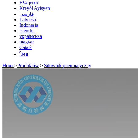
Ελληνικά
Kreyòl Ayisyen
فارسی
Latviešu
Indonesia
íslenska
українська
magyar
Català
ไทย
Home
>
Produktów
>
Siłownik pneumatyczny