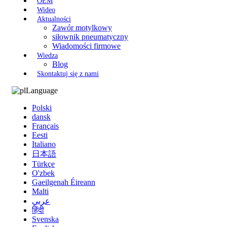
OEM
Wideo
Aktualności
Zawór motylkowy
siłownik pneumatyczny
Wiadomości firmowe
Wiedza
Blog
Skontaktuj się z nami
Language
Polski
dansk
Français
Eesti
Italiano
日本語
Türkçe
O'zbek
Gaeilgenah Éireann
Malti
عربي
हिंदी
Svenska