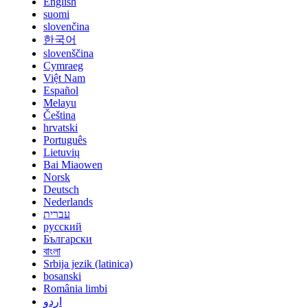
English
suomi
slovenčina
한국어
slovenščina
Cymraeg
Việt Nam
Español
Melayu
Čeština
hrvatski
Português
Lietuvių
Bai Miaowen
Norsk
Deutsch
Nederlands
עברית
русский
Български
বাংলা
Srbija jezik (latinica)
bosanski
România limbi
اردو