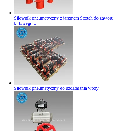
Siłownik pneumatyczny z jarzmem Scotch do zaworu
kulowego...
Siłownik pneumatyczny do uzdatniania wody