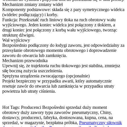
Mechanizm zmiany zmiany wideł
Komponenty podstawowe: składa się z pary symetrycznego widelca
(widelec podłączający) i korby.
Funkcja: Przekształć ruch liniowy tłoka na ruch obrotowy wału
wyjściowego. Jeden koniec widelca jest połączony z tłokiem, a
drugi koniec jest połączony z korbą wału wyjściowego, tworząc
strukturę dźwigni.
Wał wyjściowy
Bezpośrednio podłączony do łodygi zaworu, jest odpowiedzialny za
przesyłanie obrotowego momentu obrotowego i doprowadzenie
zaworu do otwarcia lub zamknięcia.
Mechanizm przewodnika
Upewnij się, że trajektoria ruchu tłokowego jest stabilna, zmniejsz
siłę boczną zużycia uszczelnienia.
Sprężyna urządzenia zwracającego (opcjonalnie)
Projekt bezpieczny w przypadku awarii, który automatycznie
resetuje zawór do otwarcia lub zamknięcia w przypadku utraty
powietrza lub utraty ciśnienia.
Hot Tags: Producenci Bezpośredni sprzedaż duży moment
obrotowy duży zawory typu zaworów pneumatyczny, Chiny,
dostawcy, producenci, fabryka, dostosowana, kupna, cena, na
sprzedaż, w magazynie, bezpłatna próbka,
Pneumatyczny siłownik