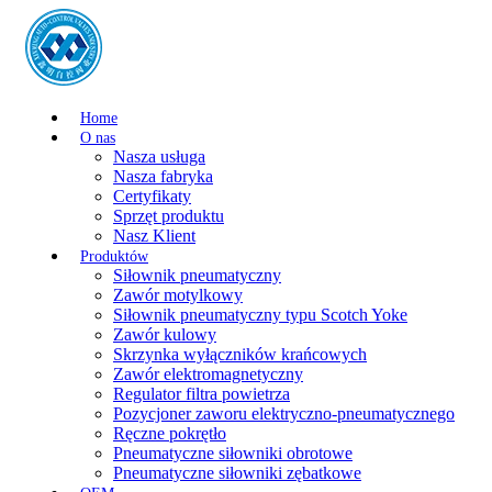
Home
O nas
Nasza usługa
Nasza fabryka
Certyfikaty
Sprzęt produktu
Nasz Klient
Produktów
Siłownik pneumatyczny
Zawór motylkowy
Siłownik pneumatyczny typu Scotch Yoke
Zawór kulowy
Skrzynka wyłączników krańcowych
Zawór elektromagnetyczny
Regulator filtra powietrza
Pozycjoner zaworu elektryczno-pneumatycznego
Ręczne pokrętło
Pneumatyczne siłowniki obrotowe
Pneumatyczne siłowniki zębatkowe