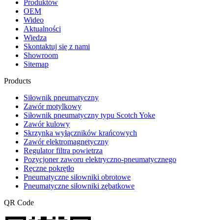
Produktów
OEM
Wideo
Aktualności
Wiedza
Skontaktuj się z nami
Showroom
Sitemap
Products
Siłownik pneumatyczny
Zawór motylkowy
Siłownik pneumatyczny typu Scotch Yoke
Zawór kulowy
Skrzynka wyłączników krańcowych
Zawór elektromagnetyczny
Regulator filtra powietrza
Pozycjoner zaworu elektryczno-pneumatycznego
Ręczne pokrętło
Pneumatyczne siłowniki obrotowe
Pneumatyczne siłowniki zębatkowe
QR Code