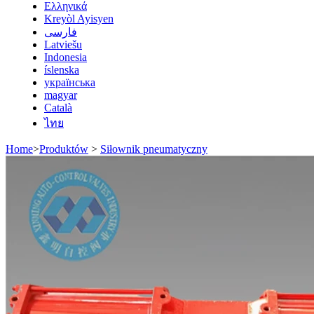
Ελληνικά
Kreyòl Ayisyen
فارسی
Latviešu
Indonesia
íslenska
українська
magyar
Català
ไทย
Home
>
Produktów
>
Siłownik pneumatyczny