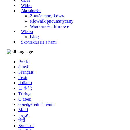
OEM
Wideo
Aktualności
Zawór motylkowy
siłownik pneumatyczny
Wiadomości firmowe
Wiedza
Blog
Skontaktuj się z nami
Language
Polski
dansk
Français
Eesti
Italiano
日本語
Türkçe
O'zbek
Gaeilgenah Éireann
Malti
عربي
हिंदी
Svenska