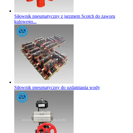
Siłownik pneumatyczny z jarzmem Scotch do zaworu
kulowego...
Siłownik pneumatyczny do uzdatniania wody