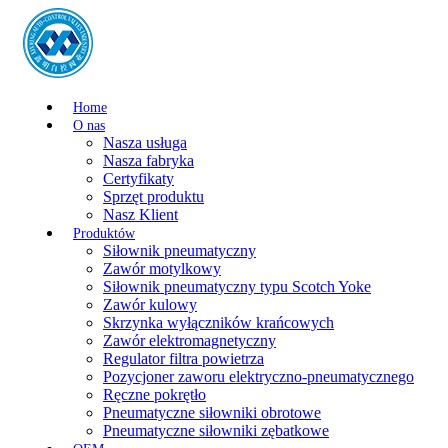
Home
O nas
Nasza usługa
Nasza fabryka
Certyfikaty
Sprzęt produktu
Nasz Klient
Produktów
Siłownik pneumatyczny
Zawór motylkowy
Siłownik pneumatyczny typu Scotch Yoke
Zawór kulowy
Skrzynka wyłączników krańcowych
Zawór elektromagnetyczny
Regulator filtra powietrza
Pozycjoner zaworu elektryczno-pneumatycznego
Ręczne pokrętło
Pneumatyczne siłowniki obrotowe
Pneumatyczne siłowniki zębatkowe