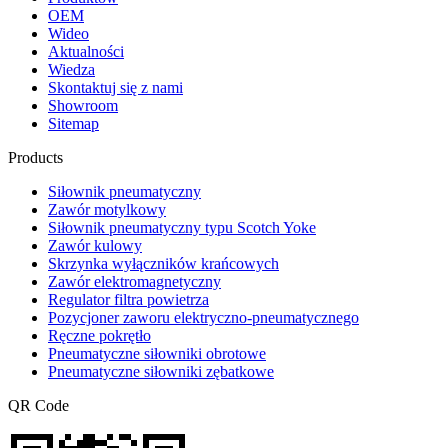
OEM
Wideo
Aktualności
Wiedza
Skontaktuj się z nami
Showroom
Sitemap
Products
Siłownik pneumatyczny
Zawór motylkowy
Siłownik pneumatyczny typu Scotch Yoke
Zawór kulowy
Skrzynka wyłączników krańcowych
Zawór elektromagnetyczny
Regulator filtra powietrza
Pozycjoner zaworu elektryczno-pneumatycznego
Ręczne pokrętło
Pneumatyczne siłowniki obrotowe
Pneumatyczne siłowniki zębatkowe
QR Code