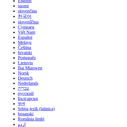
English
suomi
slovenčina
한국어
slovenščina
Cymraeg
Việt Nam
Español
Melayu
Čeština
hrvatski
Português
Lietuvių
Bai Miaowen
Norsk
Deutsch
Nederlands
עברית
русский
Български
বাংলা
Srbija jezik (latinica)
bosanski
România limbi
اردو