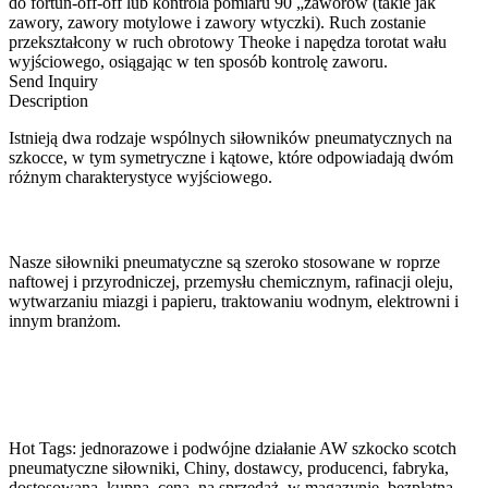
do fortun-off-off lub kontrola pomiaru 90 „zaworów (takie jak
zawory, zawory motylowe i zawory wtyczki). Ruch zostanie
przekształcony w ruch obrotowy Theoke i napędza torotat wału
wyjściowego, osiągając w ten sposób kontrolę zaworu.
Send Inquiry
Description
Istnieją dwa rodzaje wspólnych siłowników pneumatycznych na
szkocce, w tym symetryczne i kątowe, które odpowiadają dwóm
różnym charakterystyce wyjściowego.
Nasze siłowniki pneumatyczne są szeroko stosowane w roprze
naftowej i przyrodniczej, przemysłu chemicznym, rafinacji oleju,
wytwarzaniu miazgi i papieru, traktowaniu wodnym, elektrowni i
innym branżom.
Hot Tags: jednorazowe i podwójne działanie AW szkocko scotch
pneumatyczne siłowniki, Chiny, dostawcy, producenci, fabryka,
dostosowana, kupna, cena, na sprzedaż, w magazynie, bezpłatna