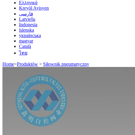
Ελληνικά
Kreyòl Ayisyen
فارسی
Latviešu
Indonesia
íslenska
українська
magyar
Català
ไทย
Home
>
Produktów
>
Siłownik pneumatyczny