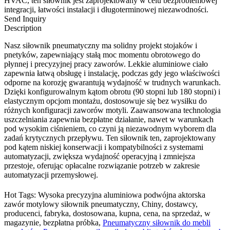
HVAC, ten siłownik jest zaprojektowany w celu bezproblemowej
integracji, łatwości instalacji i długoterminowej niezawodności.
Send Inquiry
Description
Nasz siłownik pneumatyczny ma solidny projekt stojaków i
pnetyków, zapewniający stałą moc momentu obrotowego do
płynnej i precyzyjnej pracy zaworów. Lekkie aluminiowe ciało
zapewnia łatwą obsługę i instalację, podczas gdy jego właściwości
odporne na korozję gwarantują wydajność w trudnych warunkach.
Dzięki konfigurowalnym kątom obrotu (90 stopni lub 180 stopni) i
elastycznym opcjom montażu, dostosowuje się bez wysiłku do
różnych konfiguracji zaworów motyli. Zaawansowana technologia
uszczelniania zapewnia bezpłatne działanie, nawet w warunkach
pod wysokim ciśnieniem, co czyni ją niezawodnym wyborem dla
zadań krytycznych przepływu. Ten siłownik ten, zaprojektowany
pod kątem niskiej konserwacji i kompatybilności z systemami
automatyzacji, zwiększa wydajność operacyjną i zmniejsza
przestoje, oferując opłacalne rozwiązanie potrzeb w zakresie
automatyzacji przemysłowej.
Hot Tags: Wysoka precyzyjna aluminiowa podwójna aktorska
zawór motylowy siłownik pneumatyczny, Chiny, dostawcy,
producenci, fabryka, dostosowana, kupna, cena, na sprzedaż, w
magazynie, bezpłatna próbka,
Pneumatyczny siłownik do mebli