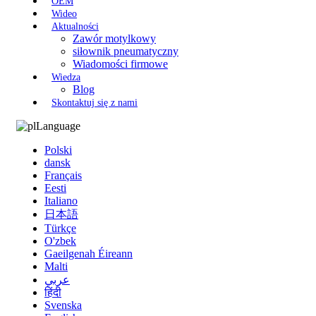
OEM
Wideo
Aktualności
Zawór motylkowy
siłownik pneumatyczny
Wiadomości firmowe
Wiedza
Blog
Skontaktuj się z nami
Language
Polski
dansk
Français
Eesti
Italiano
日本語
Türkçe
O'zbek
Gaeilgenah Éireann
Malti
عربي
हिंदी
Svenska