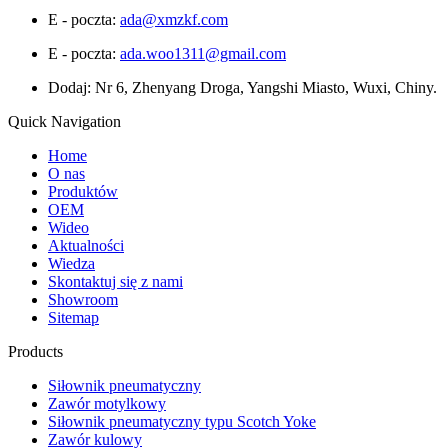
E - poczta:
ada@xmzkf.com
E - poczta:
ada.woo1311@gmail.com
Dodaj: Nr 6, Zhenyang Droga, Yangshi Miasto, Wuxi, Chiny.
Quick Navigation
Home
O nas
Produktów
OEM
Wideo
Aktualności
Wiedza
Skontaktuj się z nami
Showroom
Sitemap
Products
Siłownik pneumatyczny
Zawór motylkowy
Siłownik pneumatyczny typu Scotch Yoke
Zawór kulowy