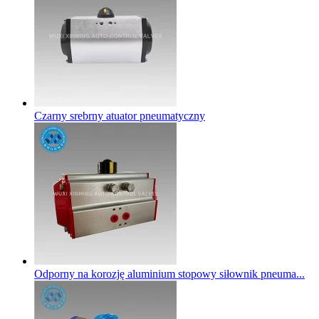
Czarny srebrny atuator pneumatyczny
Odporny na korozję aluminium stopowy siłownik pneuma...