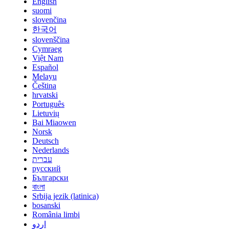
English
suomi
slovenčina
한국어
slovenščina
Cymraeg
Việt Nam
Español
Melayu
Čeština
hrvatski
Português
Lietuvių
Bai Miaowen
Norsk
Deutsch
Nederlands
עברית
русский
Български
বাংলা
Srbija jezik (latinica)
bosanski
România limbi
اردو