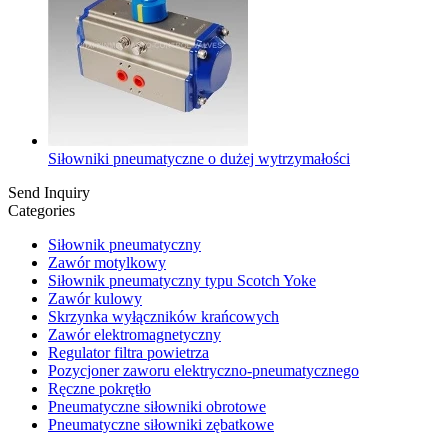
Siłowniki pneumatyczne o dużej wytrzymałości
Send Inquiry
Categories
Siłownik pneumatyczny
Zawór motylkowy
Siłownik pneumatyczny typu Scotch Yoke
Zawór kulowy
Skrzynka wyłączników krańcowych
Zawór elektromagnetyczny
Regulator filtra powietrza
Pozycjoner zaworu elektryczno-pneumatycznego
Ręczne pokrętło
Pneumatyczne siłowniki obrotowe
Pneumatyczne siłowniki zębatkowe