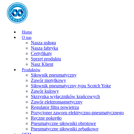
Home
O nas
Nasza usługa
Nasza fabryka
Certyfikaty
Sprzęt produktu
Nasz Klient
Produktów
Siłownik pneumatyczny
Zawór motylkowy
Siłownik pneumatyczny typu Scotch Yoke
Zawór kulowy
Skrzynka wyłączników krańcowych
Zawór elektromagnetyczny
Regulator filtra powietrza
Pozycjoner zaworu elektryczno-pneumatycznego
Ręczne pokrętło
Pneumatyczne siłowniki obrotowe
Pneumatyczne siłowniki zębatkowe