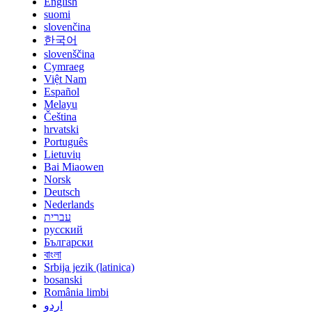
English
suomi
slovenčina
한국어
slovenščina
Cymraeg
Việt Nam
Español
Melayu
Čeština
hrvatski
Português
Lietuvių
Bai Miaowen
Norsk
Deutsch
Nederlands
עברית
русский
Български
বাংলা
Srbija jezik (latinica)
bosanski
România limbi
اردو