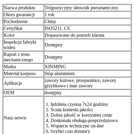
Nazwa produktu
Trójpozycyjny siłownik pneumatyczny
Okres gwarancji
1 rok
Pochodzenie
Chiny
Certyfikat
ISO5211, CE
Kolor
Dopasowane do potrzeb klienta
Inspekcja fabryki
Dostępny
wideo
Raport z testu
Dostępny
mechanicznego
Marka
XINMING
Materiał korpusu
Stop aluminium
zawory kulowe, przepustnice, zawory
Aplikacja
grzybkowe i inne zawory
OEM
dostępny
Infolinia czynna 7x24 godziny
Ścisła kontrola jakości
Dobra jakość w korzystnej cenie
Nasz serwis
Doskonała obsługa-posprzedażowa
Wsparcie techniczne on-line
Szybki czas dostawy