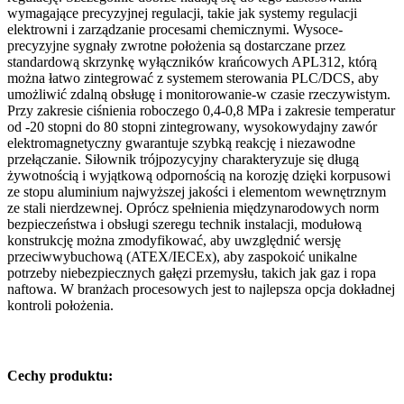
wymagające precyzyjnej regulacji, takie jak systemy regulacji
elektrowni i zarządzanie procesami chemicznymi. Wysoce-
precyzyjne sygnały zwrotne położenia są dostarczane przez
standardową skrzynkę wyłączników krańcowych APL312, którą
można łatwo zintegrować z systemem sterowania PLC/DCS, aby
umożliwić zdalną obsługę i monitorowanie-w czasie rzeczywistym.
Przy zakresie ciśnienia roboczego 0,4-0,8 MPa i zakresie temperatur
od -20 stopni do 80 stopni zintegrowany, wysokowydajny zawór
elektromagnetyczny gwarantuje szybką reakcję i niezawodne
przełączanie. Siłownik trójpozycyjny charakteryzuje się długą
żywotnością i wyjątkową odpornością na korozję dzięki korpusowi
ze stopu aluminium najwyższej jakości i elementom wewnętrznym
ze stali nierdzewnej. Oprócz spełnienia międzynarodowych norm
bezpieczeństwa i obsługi szeregu technik instalacji, modułową
konstrukcję można zmodyfikować, aby uwzględnić wersję
przeciwwybuchową (ATEX/IECEx), aby zaspokoić unikalne
potrzeby niebezpiecznych gałęzi przemysłu, takich jak gaz i ropa
naftowa. W branżach procesowych jest to najlepsza opcja dokładnej
kontroli położenia.
Cechy produktu: