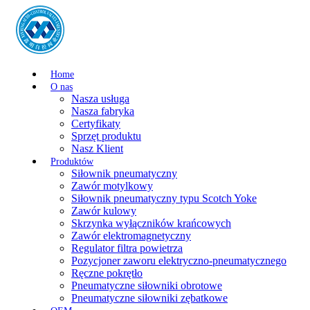
Home
O nas
Nasza usługa
Nasza fabryka
Certyfikaty
Sprzęt produktu
Nasz Klient
Produktów
Siłownik pneumatyczny
Zawór motylkowy
Siłownik pneumatyczny typu Scotch Yoke
Zawór kulowy
Skrzynka wyłączników krańcowych
Zawór elektromagnetyczny
Regulator filtra powietrza
Pozycjoner zaworu elektryczno-pneumatycznego
Ręczne pokrętło
Pneumatyczne siłowniki obrotowe
Pneumatyczne siłowniki zębatkowe