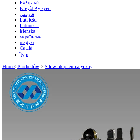
Ελληνικά
Kreyòl Ayisyen
فارسی
Latviešu
Indonesia
íslenska
українська
magyar
Català
ไทย
Home
>
Produktów
>
Siłownik pneumatyczny