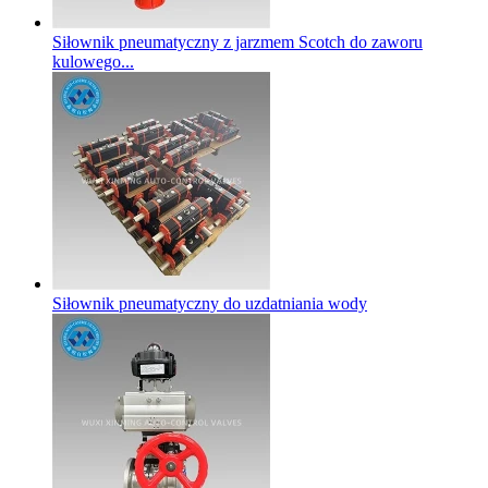
Siłownik pneumatyczny z jarzmem Scotch do zaworu
kulowego...
Siłownik pneumatyczny do uzdatniania wody