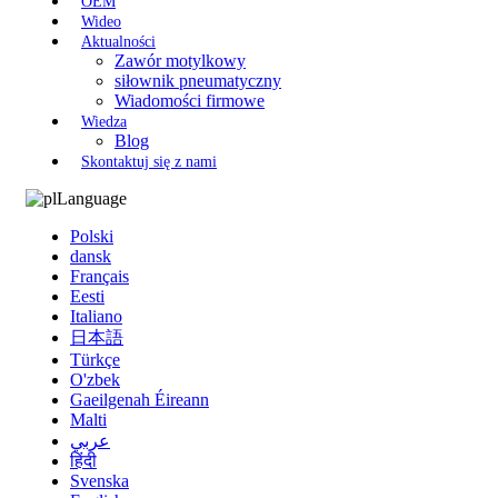
OEM
Wideo
Aktualności
Zawór motylkowy
siłownik pneumatyczny
Wiadomości firmowe
Wiedza
Blog
Skontaktuj się z nami
Language
Polski
dansk
Français
Eesti
Italiano
日本語
Türkçe
O'zbek
Gaeilgenah Éireann
Malti
عربي
हिंदी
Svenska