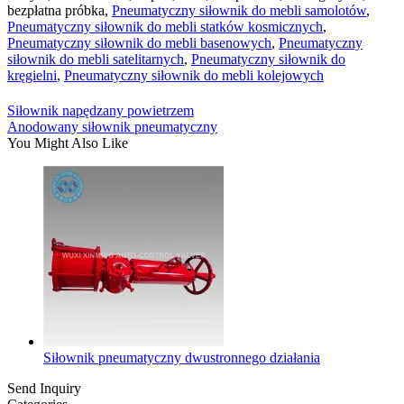
bezpłatna próbka,
Pneumatyczny siłownik do mebli samolotów
,
Pneumatyczny siłownik do mebli statków kosmicznych
,
Pneumatyczny siłownik do mebli basenowych
,
Pneumatyczny
siłownik do mebli satelitarnych
,
Pneumatyczny siłownik do
kręgielni
,
Pneumatyczny siłownik do mebli kolejowych
Siłownik napędzany powietrzem
Anodowany siłownik pneumatyczny
You Might Also Like
Siłownik pneumatyczny dwustronnego działania
Send Inquiry