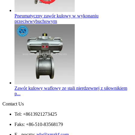
Pneumatyczny zawór kulowy w wykonaniu
przeciwwybuchowym
Zawór kulowy waflowy ze stali nierdzewnej z siłownikiem
p...
Contact Us
Tel: +8613921273425
Faks: +86-510-83568179
E - poczta:
ada@xmzkf.com