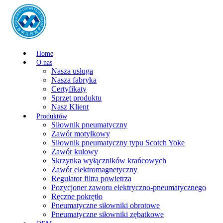
Home
O nas
Nasza usługa
Nasza fabryka
Certyfikaty
Sprzęt produktu
Nasz Klient
Produktów
Siłownik pneumatyczny
Zawór motylkowy
Siłownik pneumatyczny typu Scotch Yoke
Zawór kulowy
Skrzynka wyłączników krańcowych
Zawór elektromagnetyczny
Regulator filtra powietrza
Pozycjoner zaworu elektryczno-pneumatycznego
Ręczne pokrętło
Pneumatyczne siłowniki obrotowe
Pneumatyczne siłowniki zębatkowe