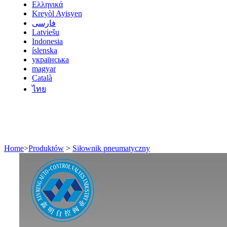
Ελληνικά
Kreyòl Ayisyen
فارسی
Latviešu
Indonesia
íslenska
українська
magyar
Català
ไทย
Home
>
Produktów
>
Siłownik pneumatyczny