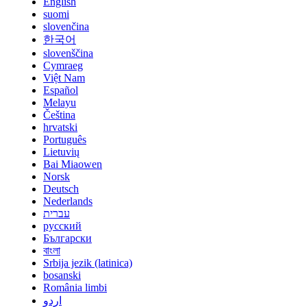
English
suomi
slovenčina
한국어
slovenščina
Cymraeg
Việt Nam
Español
Melayu
Čeština
hrvatski
Português
Lietuvių
Bai Miaowen
Norsk
Deutsch
Nederlands
עברית
русский
Български
বাংলা
Srbija jezik (latinica)
bosanski
România limbi
اردو