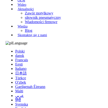
OEM
Wideo
Aktualności
Zawór motylkowy
siłownik pneumatyczny
Wiadomości firmowe
Wiedza
Blog
Skontaktuj się z nami
Language
Polski
dansk
Français
Eesti
Italiano
日本語
Türkçe
O'zbek
Gaeilgenah Éireann
Malti
عربي
हिंदी
Svenska