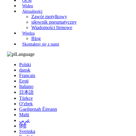
OEM
Wideo
Aktualności
Zawór motylkowy
siłownik pneumatyczny
Wiadomości firmowe
Wiedza
Blog
Skontaktuj się z nami
Language
Polski
dansk
Français
Eesti
Italiano
日本語
Türkçe
O'zbek
Gaeilgenah Éireann
Malti
عربي
हिंदी
Svenska