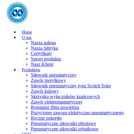
Home
O nas
Nasza usługa
Nasza fabryka
Certyfikaty
Sprzęt produktu
Nasz Klient
Produktów
Siłownik pneumatyczny
Zawór motylkowy
Siłownik pneumatyczny typu Scotch Yoke
Zawór kulowy
Skrzynka wyłączników krańcowych
Zawór elektromagnetyczny
Regulator filtra powietrza
Pozycjoner zaworu elektryczno-pneumatycznego
Ręczne pokrętło
Pneumatyczne siłowniki obrotowe
Pneumatyczne siłowniki zębatkowe