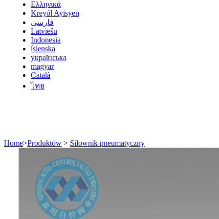
Ελληνικά
Kreyòl Ayisyen
فارسی
Latviešu
Indonesia
íslenska
українська
magyar
Català
ไทย
Home
>
Produktów
>
Siłownik pneumatyczny