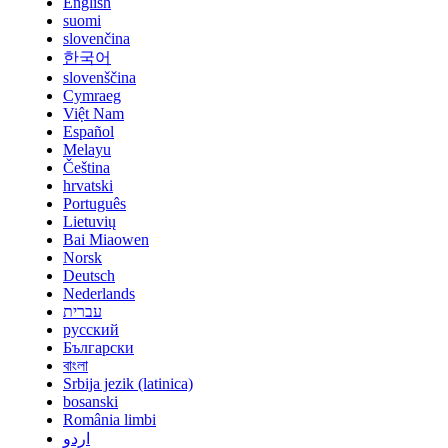
English
suomi
slovenčina
한국어
slovenščina
Cymraeg
Việt Nam
Español
Melayu
Čeština
hrvatski
Português
Lietuvių
Bai Miaowen
Norsk
Deutsch
Nederlands
עברית
русский
Български
বাংলা
Srbija jezik (latinica)
bosanski
România limbi
اردو