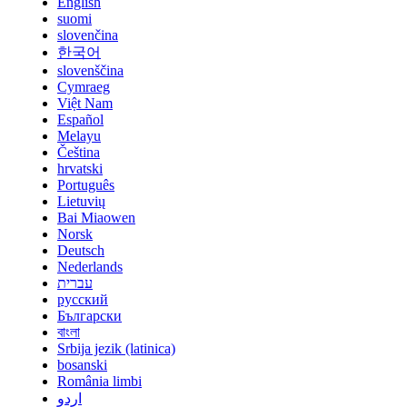
English
suomi
slovenčina
한국어
slovenščina
Cymraeg
Việt Nam
Español
Melayu
Čeština
hrvatski
Português
Lietuvių
Bai Miaowen
Norsk
Deutsch
Nederlands
עברית
русский
Български
বাংলা
Srbija jezik (latinica)
bosanski
România limbi
اردو