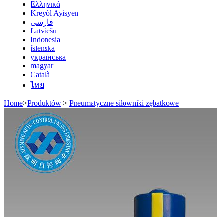
Ελληνικά
Kreyòl Ayisyen
فارسی
Latviešu
Indonesia
íslenska
українська
magyar
Català
ไทย
Home
>
Produktów
>
Pneumatyczne siłowniki zębatkowe