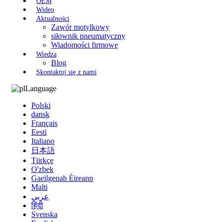
OEM
Wideo
Aktualności
Zawór motylkowy
siłownik pneumatyczny
Wiadomości firmowe
Wiedza
Blog
Skontaktuj się z nami
Language
Polski
dansk
Français
Eesti
Italiano
日本語
Türkçe
O'zbek
Gaeilgenah Éireann
Malti
عربي
हिंदी
Svenska