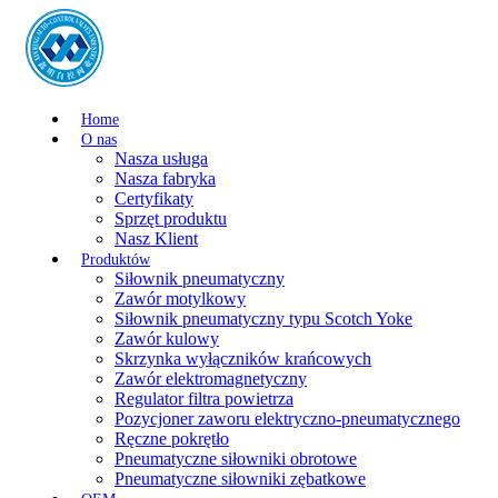
Home
O nas
Nasza usługa
Nasza fabryka
Certyfikaty
Sprzęt produktu
Nasz Klient
Produktów
Siłownik pneumatyczny
Zawór motylkowy
Siłownik pneumatyczny typu Scotch Yoke
Zawór kulowy
Skrzynka wyłączników krańcowych
Zawór elektromagnetyczny
Regulator filtra powietrza
Pozycjoner zaworu elektryczno-pneumatycznego
Ręczne pokrętło
Pneumatyczne siłowniki obrotowe
Pneumatyczne siłowniki zębatkowe