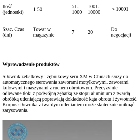
Ilość
51-
1001-
＞10001
1-50
(jednostki)
1000
10000
Szac. Czas
Towar w
Do
7
20
(dni)
magazynie
negocjacji
Wprowadzenie produktów
Siłownik zębatkowy i zębnikowy serii XM w Chinach służy do
automatycznego sterowania zaworami motylkowymi, zaworami
kulowymi i maszynami z ruchem obrotowym. Precyzyjnie
odlewane tłoki z podwójną zębatką ze stopu aluminium z twardą
obróbką utleniającą poprawiają dokładność kąta obrotu i żywotność.
Korpus siłownika z twardym utlenianiem może skutecznie uniknąć
zarysowania.