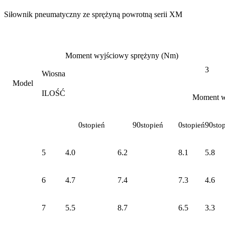
Siłownik pneumatyczny ze sprężyną powrotną serii XM
Moment wyjściowy sprężyny (Nm)
3
Wiosna
Model
ILOŚĆ
Moment wy
0
90
0
90
stopień
stopień
stopień
sto
5
4.0
6.2
8.1
5.8
6
4.7
7.4
7.3
4.6
7
5.5
8.7
6.5
3.3