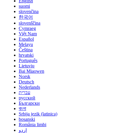
English
suomi
slovenčina
한국어
slovenščina
Cymraeg
Việt Nam
Español
Melayu
Čeština
hrvatski
Português
Lietuvių
Bai Miaowen
Norsk
Deutsch
Nederlands
עברית
русский
Български
বাংলা
Srbija jezik (latinica)
bosanski
România limbi
اردو