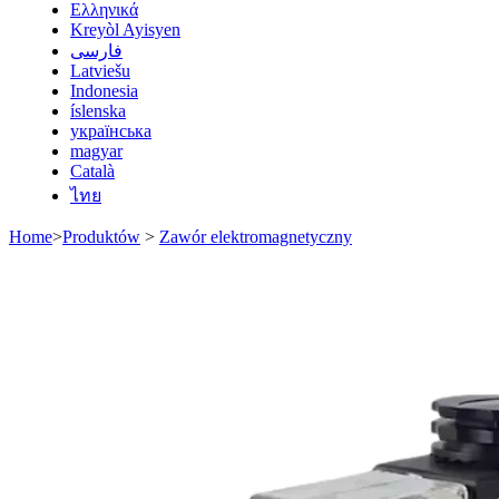
Ελληνικά
Kreyòl Ayisyen
فارسی
Latviešu
Indonesia
íslenska
українська
magyar
Català
ไทย
Home
>
Produktów
>
Zawór elektromagnetyczny