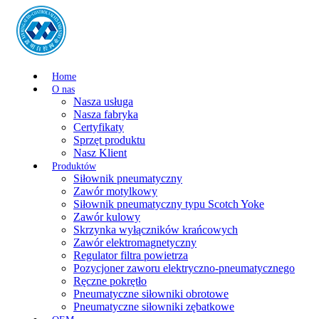
Home
O nas
Nasza usługa
Nasza fabryka
Certyfikaty
Sprzęt produktu
Nasz Klient
Produktów
Siłownik pneumatyczny
Zawór motylkowy
Siłownik pneumatyczny typu Scotch Yoke
Zawór kulowy
Skrzynka wyłączników krańcowych
Zawór elektromagnetyczny
Regulator filtra powietrza
Pozycjoner zaworu elektryczno-pneumatycznego
Ręczne pokrętło
Pneumatyczne siłowniki obrotowe
Pneumatyczne siłowniki zębatkowe