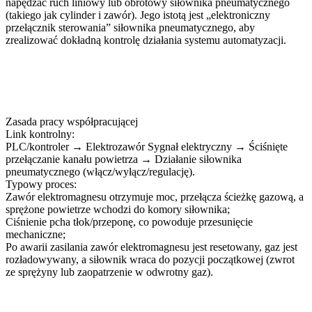
napędzać ruch liniowy lub obrotowy siłownika pneumatycznego
(takiego jak cylinder i zawór). Jego istotą jest „elektroniczny
przełącznik sterowania” siłownika pneumatycznego, aby
zrealizować dokładną kontrolę działania systemu automatyzacji.
Zasada pracy współpracującej
Link kontrolny:
PLC/kontroler → Elektrozawór Sygnał elektryczny → Ściśnięte
przełączanie kanału powietrza → Działanie siłownika
pneumatycznego (włącz/wyłącz/regulację).
Typowy proces:
Zawór elektromagnesu otrzymuje moc, przełącza ścieżkę gazową, a
sprężone powietrze wchodzi do komory siłownika;
Ciśnienie pcha tłok/przeponę, co powoduje przesunięcie
mechaniczne;
Po awarii zasilania zawór elektromagnesu jest resetowany, gaz jest
rozładowywany, a siłownik wraca do pozycji początkowej (zwrot
ze sprężyny lub zaopatrzenie w odwrotny gaz).