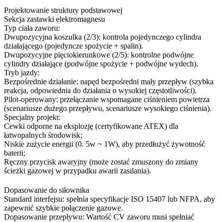
Projektowanie struktury podstawowej
Sekcja zastawki elektromagnesu
Typ ciała zaworu:
Dwupozycyjna koszulka (2/3): kontrola pojedynczego cylindra
działającego (pojedyncze spożycie + spalin).
Dwupozycyjne pięciokierunkowe (2/5): kontrolne podwójne
cylindry działające (podwójne spożycie + podwójne wydech).
Tryb jazdy:
Bezpośrednie działanie: napęd bezpośredni mały przepływ (szybka
reakcja, odpowiednia do działania o wysokiej częstotliwości).
Pilot-operowany: przełączanie wspomagane ciśnieniem powietrza
(scenariusze dużego przepływu, scenariusze wysokiego ciśnienia).
Specjalny projekt:
Cewki odporne na eksplozję (certyfikowane ATEX) dla
łatwopalnych środowisk;
Niskie zużycie energii (0. 5w ~ 1W), aby przedłużyć żywotność
baterii;
Ręczny przycisk awaryjny (może zostać zmuszony do zmiany
ścieżki gazowej w przypadku awarii zasilania).
Dopasowanie do siłownika
Standard interfejsu: spełnia specyfikacje ISO 15407 lub NFPA, aby
zapewnić szybkie połączenie gazowe.
Dopasowanie przepływu: Wartość CV zaworu musi spełniać