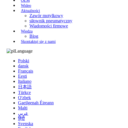
OEM
Wideo
Aktualności
Zawór motylkowy
siłownik pneumatyczny
Wiadomości firmowe
Wiedza
Blog
Skontaktuj się z nami
Language
Polski
dansk
Français
Eesti
Italiano
日本語
Türkçe
O'zbek
Gaeilgenah Éireann
Malti
عربي
हिंदी
Svenska