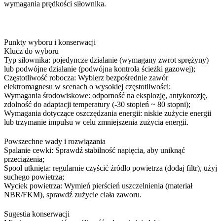
wymagania prędkości siłownika.
Punkty wyboru i konserwacji
Klucz do wyboru
Typ siłownika: pojedyncze działanie (wymagany zwrot sprężyny)
lub podwójne działanie (podwójna kontrola ścieżki gazowej);
Częstotliwość robocza: Wybierz bezpośrednie zawór
elektromagnesu w scenach o wysokiej częstotliwości;
Wymagania środowiskowe: odporność na eksplozję, antykorozję,
zdolność do adaptacji temperatury (-30 stopień ~ 80 stopni);
Wymagania dotyczące oszczędzania energii: niskie zużycie energii
lub trzymanie impulsu w celu zmniejszenia zużycia energii.
Powszechne wady i rozwiązania
Spalanie cewki: Sprawdź stabilność napięcia, aby uniknąć
przeciążenia;
Spool utknięta: regularnie czyścić źródło powietrza (dodaj filtr), użyj
suchego powietrza;
Wyciek powietrza: Wymień pierścień uszczelnienia (materiał
NBR/FKM), sprawdź zużycie ciała zaworu.
Sugestia konserwacji