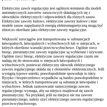
Elektryczny zawór regulacyjny jest ogólnym terminem dla modeli
automatycznych zaworów zasuwowych składających się z
siłowników elektrycznych i odpowiednich dla różnych zasuw.
Elektryczne zawory kulowe, elektryczne zawory kulowe i inne
modele zasuw napędzanych energią elektromagnetyczną mogą być
zbiorczo określane jako elektryczne zawory regulacyjne.
Większość rurociągów jest transportowana w substancjach
łatwopalnych, łatwopalnych i wybuchowych lub w miejscach, w
których określono warunki przeciwwybuchowe. Ogólnie rzecz
biorąc, pneumatyczne zawory regulacyjne są wybierane i używane.
Ogólnie rzecz biorąc, elektryczne zawory regulacyjne często nie
nadają się do stosowania w miejscach łatwopalnych i
wybuchowych, ponieważ elektryczny siłownik elektrycznego
zaworu regulacyjnego składa się z elementów elektronicznych. Jeśli
wystąpią typowe usterki, prawdopodobnie spowoduje to iskry.
Ryzyko i bezpieczeństwo wypadków są bardzo prawdopodobne w
miejscach, w których transportowane są substancje łatwopalne i
wybuchowe. Jednak zastosowanie samoczynnego zaworu
regulacyjnego wymaga, aby na miejscu znajdował się zawór
pneumatyczny. Na przykład, jeśli na miejscu nie ma zaworu
pneumatycznego, należy użyć elektrycznego zaworu regulacyjnego
przeciwwybuchowego.