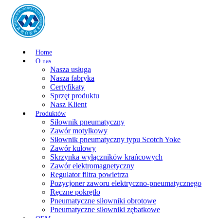
Home
O nas
Nasza usługa
Nasza fabryka
Certyfikaty
Sprzęt produktu
Nasz Klient
Produktów
Siłownik pneumatyczny
Zawór motylkowy
Siłownik pneumatyczny typu Scotch Yoke
Zawór kulowy
Skrzynka wyłączników krańcowych
Zawór elektromagnetyczny
Regulator filtra powietrza
Pozycjoner zaworu elektryczno-pneumatycznego
Ręczne pokrętło
Pneumatyczne siłowniki obrotowe
Pneumatyczne siłowniki zębatkowe