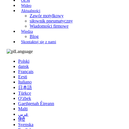
OEM
Wideo
Aktualności
Zawór motylkowy
siłownik pneumatyczny
Wiadomości firmowe
Wiedza
Blog
Skontaktuj się z nami
Language
Polski
dansk
Français
Eesti
Italiano
日本語
Türkçe
O'zbek
Gaeilgenah Éireann
Malti
عربي
हिंदी
Svenska