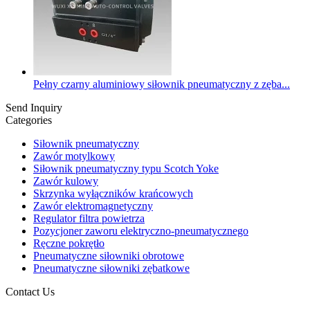
Pełny czarny aluminiowy siłownik pneumatyczny z zęba...
Send Inquiry
Categories
Siłownik pneumatyczny
Zawór motylkowy
Siłownik pneumatyczny typu Scotch Yoke
Zawór kulowy
Skrzynka wyłączników krańcowych
Zawór elektromagnetyczny
Regulator filtra powietrza
Pozycjoner zaworu elektryczno-pneumatycznego
Ręczne pokrętło
Pneumatyczne siłowniki obrotowe
Pneumatyczne siłowniki zębatkowe
Contact Us