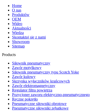
Home
O nas
Produktów
OEM
Wideo
Aktualności
Wiedza
Skontaktuj się z nami
Showroom
Sitemap
Products
Siłownik pneumatyczny
Zawór motylkowy
Siłownik pneumatyczny typu Scotch Yoke
Zawór kulowy
Skrzynka wyłączników krańcowych
Zawór elektromagnetyczny
Regulator filtra powietrza
Pozycjoner zaworu elektryczno-pneumatycznego
Ręczne pokrętło
Pneumatyczne siłowniki obrotowe
Pneumatyczne siłowniki zębatkowe