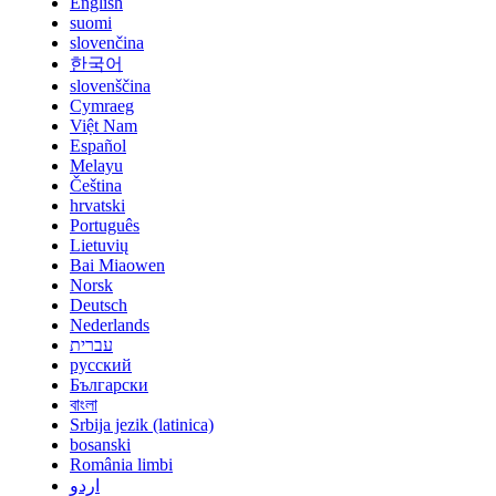
English
suomi
slovenčina
한국어
slovenščina
Cymraeg
Việt Nam
Español
Melayu
Čeština
hrvatski
Português
Lietuvių
Bai Miaowen
Norsk
Deutsch
Nederlands
עברית
русский
Български
বাংলা
Srbija jezik (latinica)
bosanski
România limbi
اردو