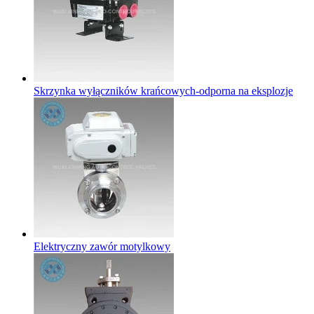
Skrzynka wyłączników krańcowych-odporna na eksplozje
Elektryczny zawór motylkowy