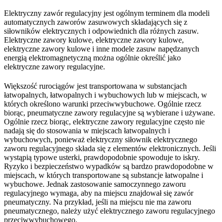
Elektryczny zawór regulacyjny jest ogólnym terminem dla modeli
automatycznych zaworów zasuwowych składających się z
siłowników elektrycznych i odpowiednich dla różnych zasuw.
Elektryczne zawory kulowe, elektryczne zawory kulowe,
elektryczne zawory kulowe i inne modele zasuw napędzanych
energią elektromagnetyczną można ogólnie określić jako
elektryczne zawory regulacyjne.
Większość rurociągów jest transportowana w substancjach
łatwopalnych, łatwopalnych i wybuchowych lub w miejscach, w
których określono warunki przeciwwybuchowe. Ogólnie rzecz
biorąc, pneumatyczne zawory regulacyjne są wybierane i używane.
Ogólnie rzecz biorąc, elektryczne zawory regulacyjne często nie
nadają się do stosowania w miejscach łatwopalnych i
wybuchowych, ponieważ elektryczny siłownik elektrycznego
zaworu regulacyjnego składa się z elementów elektronicznych. Jeśli
wystąpią typowe usterki, prawdopodobnie spowoduje to iskry.
Ryzyko i bezpieczeństwo wypadków są bardzo prawdopodobne w
miejscach, w których transportowane są substancje łatwopalne i
wybuchowe. Jednak zastosowanie samoczynnego zaworu
regulacyjnego wymaga, aby na miejscu znajdował się zawór
pneumatyczny. Na przykład, jeśli na miejscu nie ma zaworu
pneumatycznego, należy użyć elektrycznego zaworu regulacyjnego
przeciwwybuchowego.