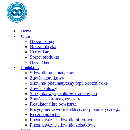
Home
O nas
Nasza usługa
Nasza fabryka
Certyfikaty
Sprzęt produktu
Nasz Klient
Produktów
Siłownik pneumatyczny
Zawór motylkowy
Siłownik pneumatyczny typu Scotch Yoke
Zawór kulowy
Skrzynka wyłączników krańcowych
Zawór elektromagnetyczny
Regulator filtra powietrza
Pozycjoner zaworu elektryczno-pneumatycznego
Ręczne pokrętło
Pneumatyczne siłowniki obrotowe
Pneumatyczne siłowniki zębatkowe