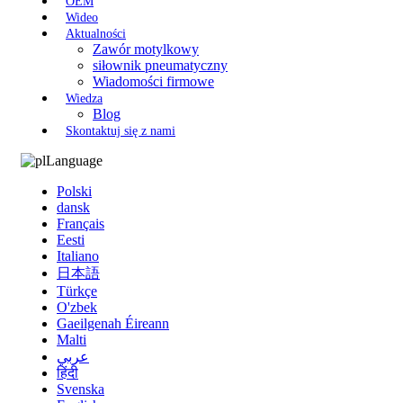
OEM
Wideo
Aktualności
Zawór motylkowy
siłownik pneumatyczny
Wiadomości firmowe
Wiedza
Blog
Skontaktuj się z nami
Language
Polski
dansk
Français
Eesti
Italiano
日本語
Türkçe
O'zbek
Gaeilgenah Éireann
Malti
عربي
हिंदी
Svenska