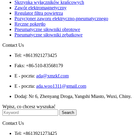
Skrzynka wyłączników krańcowych
Zawór elektromagnetyczny
Regulator filtra powietrza
Pozycjoner zaworu elektryczno-pneumatycznego
Ręczne pokrętło
Pneumatyczne siłowniki obrotowe
Pneumatyczne siłowniki zębatkowe
Contact Us
Tel: +8613921273425
Faks: +86-510-83568179
E - poczta:
ada@xmzkf.com
E - poczta:
ada.woo1311@gmail.com
Dodaj: Nr 6, Zhenyang Droga, Yangshi Miasto, Wuxi, Chiny.
Wpisz, co chcesz wyszukać
Contact Us
Tel: +8613921273425