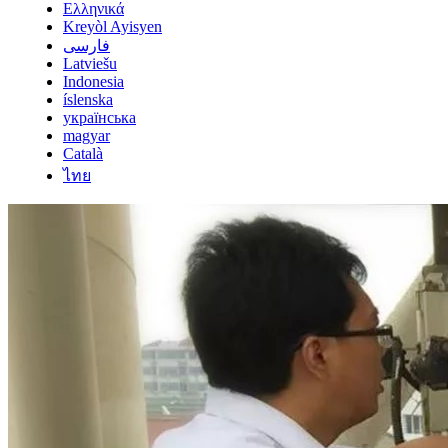
Ελληνικά
Kreyòl Ayisyen
فارسی
Latviešu
Indonesia
íslenska
українська
magyar
Català
ไทย