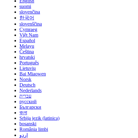
English
suomi
slovenčina
한국어
slovenščina
Cymraeg
Việt Nam
Español
Melayu
Čeština
hrvatski
Português
Lietuvių
Bai Miaowen
Norsk
Deutsch
Nederlands
עברית
русский
Български
বাংলা
Srbija jezik (latinica)
bosanski
România limbi
اردو