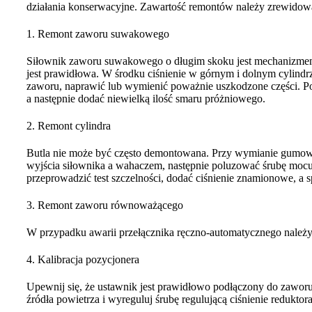
działania konserwacyjne. Zawartość remontów należy zrewidow
1. Remont zaworu suwakowego
Siłownik zaworu suwakowego o długim skoku jest mechanizmem ste
jest prawidłowa. W środku ciśnienie w górnym i dolnym cylind
zaworu, naprawić lub wymienić poważnie uszkodzone części. Po
a następnie dodać niewielką ilość smaru próżniowego.
2. Remont cylindra
Butla nie może być często demontowana. Przy wymianie gumoweg
wyjścia siłownika a wahaczem, następnie poluzować śrubę mocu
przeprowadzić test szczelności, dodać ciśnienie znamionowe, a 
3. Remont zaworu równoważącego
W przypadku awarii przełącznika ręczno-automatycznego należy
4. Kalibracja pozycjonera
Upewnij się, że ustawnik jest prawidłowo podłączony do zaworu,
źródła powietrza i wyreguluj śrubę regulującą ciśnienie reduktora