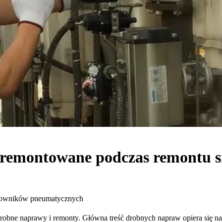
yć remontowane podczas remontu
siłowników pneumatycznych
obne naprawy i remonty. Główna treść drobnych napraw opiera się 