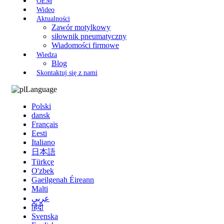
OEM
Wideo
Aktualności
Zawór motylkowy
siłownik pneumatyczny
Wiadomości firmowe
Wiedza
Blog
Skontaktuj się z nami
Language
Polski
dansk
Français
Eesti
Italiano
日本語
Türkçe
O'zbek
Gaeilgenah Éireann
Malti
عربي
हिंदी
Svenska