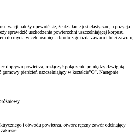
wacji należy upewnić się, że działanie jest elastyczne, a pozycja
ży sprawdzić uszkodzenia powierzchni uszczelniającej korpusu
 do mycia w celu usunięcia brudu z gniazda zaworu i tulei zaworu,
iec dopływu powietrza, rozłączyć połączenie pomiędzy dźwignią
 gumowy pierścień uszczelniający w kształcie"O". Następnie
próżniowy.
lektrycznego i obwodu powietrza, otwórz ręczny zawór odcinający
 zakresie.