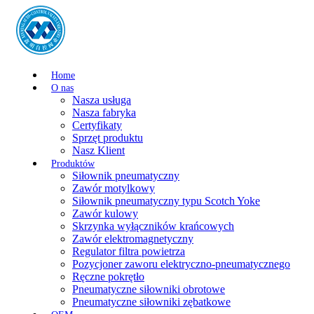
Home
O nas
Nasza usługa
Nasza fabryka
Certyfikaty
Sprzęt produktu
Nasz Klient
Produktów
Siłownik pneumatyczny
Zawór motylkowy
Siłownik pneumatyczny typu Scotch Yoke
Zawór kulowy
Skrzynka wyłączników krańcowych
Zawór elektromagnetyczny
Regulator filtra powietrza
Pozycjoner zaworu elektryczno-pneumatycznego
Ręczne pokrętło
Pneumatyczne siłowniki obrotowe
Pneumatyczne siłowniki zębatkowe