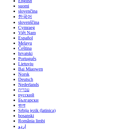
English
suomi
slovenčina
한국어
slovenščina
Cymraeg
Việt Nam
Español
Melayu
Čeština
hrvatski
Português
Lietuvių
Bai Miaowen
Norsk
Deutsch
Nederlands
עברית
русский
Български
বাংলা
Srbija jezik (latinica)
bosanski
România limbi
اردو