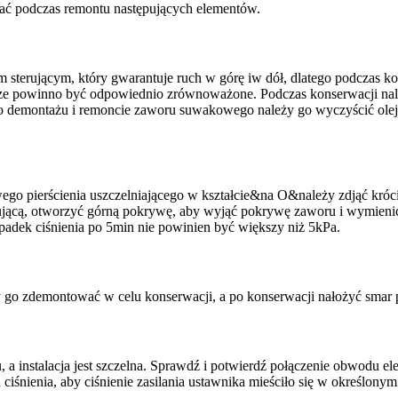
ać podczas remontu następujących elementów.
rującym, który gwarantuje ruch w górę iw dół, dlatego podczas konser
rze powinno być odpowiednio zrównoważone. Podczas konserwacji nale
 demontażu i remoncie zaworu suwakowego należy go wyczyścić olejem
o pierścienia uszczelniającego w kształcie&na O&należy zdjąć króc
jącą, otworzyć górną pokrywę, aby wyjąć pokrywę zaworu i wymienić
spadek ciśnienia po 5min nie powinien być większy niż 5kPa.
 go zdemontować w celu konserwacji, a po konserwacji nałożyć smar 
 a instalacja jest szczelna. Sprawdź i potwierdź połączenie obwodu e
 ciśnienia, aby ciśnienie zasilania ustawnika mieściło się w określonym