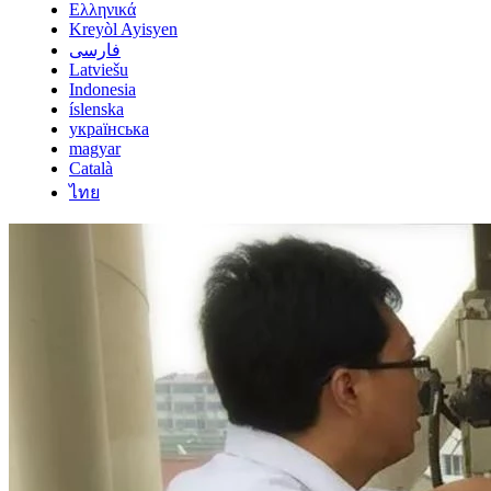
Ελληνικά
Kreyòl Ayisyen
فارسی
Latviešu
Indonesia
íslenska
українська
magyar
Català
ไทย