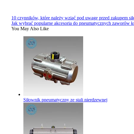
10 czynników, które należy wziąć pod uwagę przed zakupem si
Jak wybrać popularne akcesoria do pneumatycznych zaworów 
You May Also Like
Siłownik pneumatyczny ze stali nierdzewnej