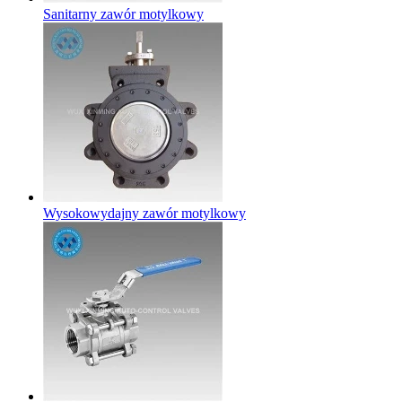
Sanitarny zawór motylkowy
Wysokowydajny zawór motylkowy