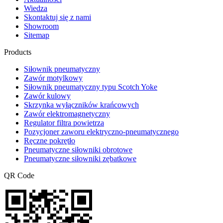
Wiedza
Skontaktuj się z nami
Showroom
Sitemap
Products
Siłownik pneumatyczny
Zawór motylkowy
Siłownik pneumatyczny typu Scotch Yoke
Zawór kulowy
Skrzynka wyłączników krańcowych
Zawór elektromagnetyczny
Regulator filtra powietrza
Pozycjoner zaworu elektryczno-pneumatycznego
Ręczne pokrętło
Pneumatyczne siłowniki obrotowe
Pneumatyczne siłowniki zębatkowe
QR Code