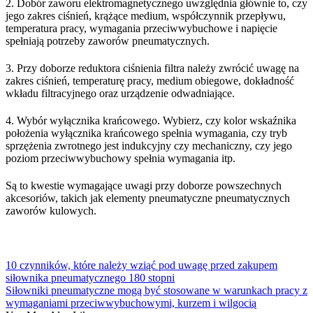
2. Dobór zaworu elektromagnetycznego uwzględnia głównie to, czy
jego zakres ciśnień, krążące medium, współczynnik przepływu,
temperatura pracy, wymagania przeciwwybuchowe i napięcie
spełniają potrzeby zaworów pneumatycznych.
3. Przy doborze reduktora ciśnienia filtra należy zwrócić uwagę na
zakres ciśnień, temperaturę pracy, medium obiegowe, dokładność
wkładu filtracyjnego oraz urządzenie odwadniające.
4. Wybór wyłącznika krańcowego. Wybierz, czy kolor wskaźnika
położenia wyłącznika krańcowego spełnia wymagania, czy tryb
sprzężenia zwrotnego jest indukcyjny czy mechaniczny, czy jego
poziom przeciwwybuchowy spełnia wymagania itp.
Są to kwestie wymagające uwagi przy doborze powszechnych
akcesoriów, takich jak elementy pneumatyczne pneumatycznych
zaworów kulowych.
10 czynników, które należy wziąć pod uwagę przed zakupem
siłownika pneumatycznego 180 stopni
Siłowniki pneumatyczne mogą być stosowane w warunkach pracy z
wymaganiami przeciwwybuchowymi, kurzem i wilgocią