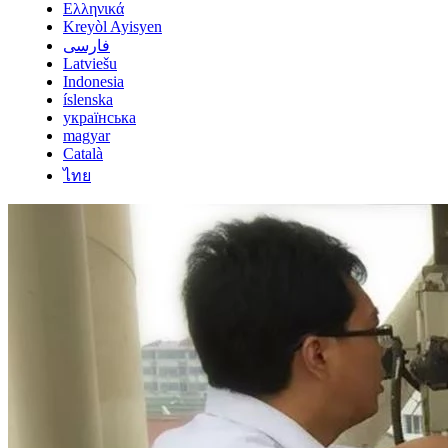
Ελληνικά
Kreyòl Ayisyen
فارسی
Latviešu
Indonesia
íslenska
українська
magyar
Català
ไทย