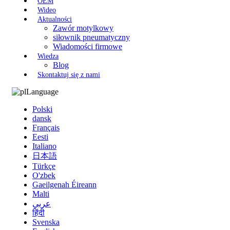
OEM
Wideo
Aktualności
Zawór motylkowy
siłownik pneumatyczny
Wiadomości firmowe
Wiedza
Blog
Skontaktuj się z nami
Language
Polski
dansk
Français
Eesti
Italiano
日本語
Türkçe
O'zbek
Gaeilgenah Éireann
Malti
عربي
हिंदी
Svenska