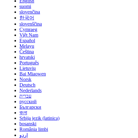
English
suomi
slovenčina
한국어
slovenščina
Cymraeg
Việt Nam
Español
Melayu
Čeština
hrvatski
Português
Lietuvių
Bai Miaowen
Norsk
Deutsch
Nederlands
עברית
русский
Български
বাংলা
Srbija jezik (latinica)
bosanski
România limbi
اردو