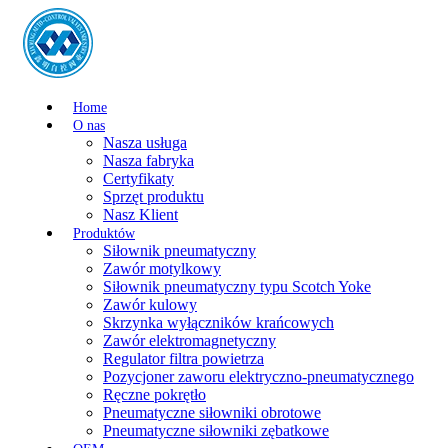
Home
O nas
Nasza usługa
Nasza fabryka
Certyfikaty
Sprzęt produktu
Nasz Klient
Produktów
Siłownik pneumatyczny
Zawór motylkowy
Siłownik pneumatyczny typu Scotch Yoke
Zawór kulowy
Skrzynka wyłączników krańcowych
Zawór elektromagnetyczny
Regulator filtra powietrza
Pozycjoner zaworu elektryczno-pneumatycznego
Ręczne pokrętło
Pneumatyczne siłowniki obrotowe
Pneumatyczne siłowniki zębatkowe