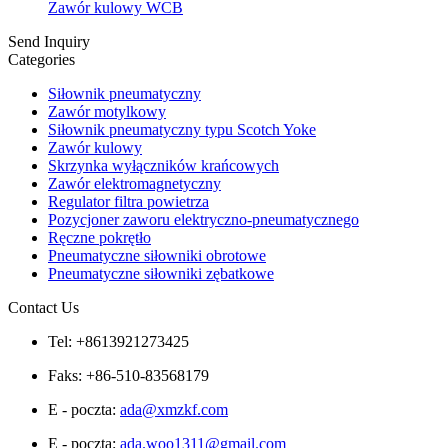
Zawór kulowy WCB
Send Inquiry
Categories
Siłownik pneumatyczny
Zawór motylkowy
Siłownik pneumatyczny typu Scotch Yoke
Zawór kulowy
Skrzynka wyłączników krańcowych
Zawór elektromagnetyczny
Regulator filtra powietrza
Pozycjoner zaworu elektryczno-pneumatycznego
Ręczne pokrętło
Pneumatyczne siłowniki obrotowe
Pneumatyczne siłowniki zębatkowe
Contact Us
Tel: +8613921273425
Faks: +86-510-83568179
E - poczta:
ada@xmzkf.com
E - poczta:
ada.woo1311@gmail.com