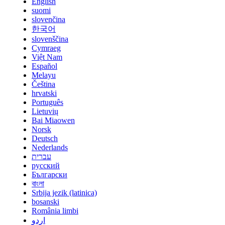
English
suomi
slovenčina
한국어
slovenščina
Cymraeg
Việt Nam
Español
Melayu
Čeština
hrvatski
Português
Lietuvių
Bai Miaowen
Norsk
Deutsch
Nederlands
עברית
русский
Български
বাংলা
Srbija jezik (latinica)
bosanski
România limbi
اردو