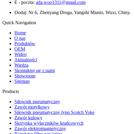
E - poczta:
ada.woo1311@gmail.com
Dodaj: Nr 6, Zhenyang Droga, Yangshi Miasto, Wuxi, Chiny.
Quick Navigation
Home
O nas
Produktów
OEM
Wideo
Aktualności
Wiedza
Skontaktuj się z nami
Showroom
Sitemap
Products
Siłownik pneumatyczny
Zawór motylkowy
Siłownik pneumatyczny typu Scotch Yoke
Zawór kulowy
Skrzynka wyłączników krańcowych
Zawór elektromagnetyczny
Regulator filtra powietrza