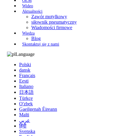
OEM
Wideo
Aktualności
Zawór motylkowy
siłownik pneumatyczny
Wiadomości firmowe
Wiedza
Blog
Skontaktuj się z nami
Language
Polski
dansk
Français
Eesti
Italiano
日本語
Türkçe
O'zbek
Gaeilgenah Éireann
Malti
عربي
हिंदी
Svenska