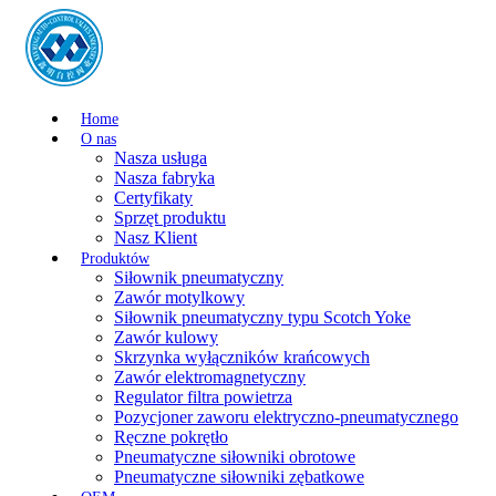
Home
O nas
Nasza usługa
Nasza fabryka
Certyfikaty
Sprzęt produktu
Nasz Klient
Produktów
Siłownik pneumatyczny
Zawór motylkowy
Siłownik pneumatyczny typu Scotch Yoke
Zawór kulowy
Skrzynka wyłączników krańcowych
Zawór elektromagnetyczny
Regulator filtra powietrza
Pozycjoner zaworu elektryczno-pneumatycznego
Ręczne pokrętło
Pneumatyczne siłowniki obrotowe
Pneumatyczne siłowniki zębatkowe