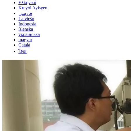
Ελληνικά
Kreyòl Ayisyen
فارسی
Latviešu
Indonesia
íslenska
українська
magyar
Català
ไทย