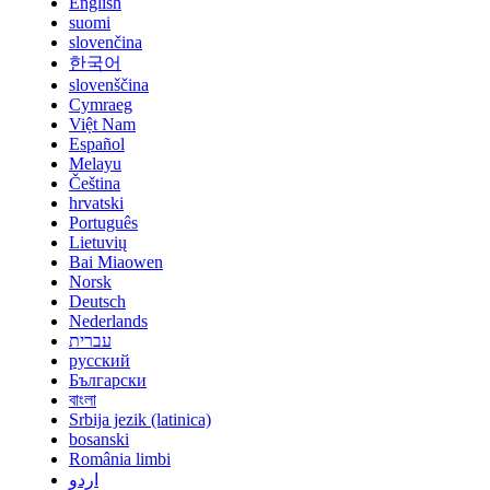
English
suomi
slovenčina
한국어
slovenščina
Cymraeg
Việt Nam
Español
Melayu
Čeština
hrvatski
Português
Lietuvių
Bai Miaowen
Norsk
Deutsch
Nederlands
עברית
русский
Български
বাংলা
Srbija jezik (latinica)
bosanski
România limbi
اردو