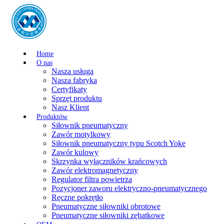
Home
O nas
Nasza usługa
Nasza fabryka
Certyfikaty
Sprzęt produktu
Nasz Klient
Produktów
Siłownik pneumatyczny
Zawór motylkowy
Siłownik pneumatyczny typu Scotch Yoke
Zawór kulowy
Skrzynka wyłączników krańcowych
Zawór elektromagnetyczny
Regulator filtra powietrza
Pozycjoner zaworu elektryczno-pneumatycznego
Ręczne pokrętło
Pneumatyczne siłowniki obrotowe
Pneumatyczne siłowniki zębatkowe