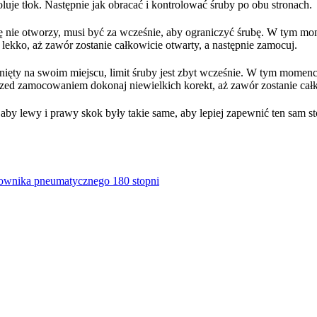
oluje tłok. Następnie jak obracać i kontrolować śruby po obu stronach.
ę nie otworzy, musi być za wcześnie, aby ograniczyć śrubę. W tym mome
lekko, aż zawór zostanie całkowicie otwarty, a następnie zamocuj.
knięty na swoim miejscu, limit śruby jest zbyt wcześnie. W tym momenci
zed zamocowaniem dokonaj niewielkich korekt, aż zawór zostanie cał
aby lewy i prawy skok były takie same, aby lepiej zapewnić ten sam s
łownika pneumatycznego 180 stopni