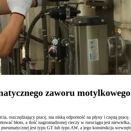
umatycznego zaworu motylkowego
ia, oszczędzający pracę, ma niską odporność na płyny i częstą prac
portować błoto, a ilość nagromadzonej cieczy w rurociągu jest niewiel
y pneumatycznej jest typu GT lub typu AW, a jego konstrukcja wewnętrz