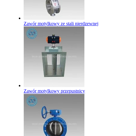
Zawór motylkowy ze stali nierdzewnej
Zawór motylkowy przepustnicy