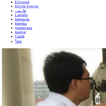
Ελληνικά
Kreyòl Ayisyen
فارسی
Latviešu
Indonesia
íslenska
українська
magyar
Català
ไทย