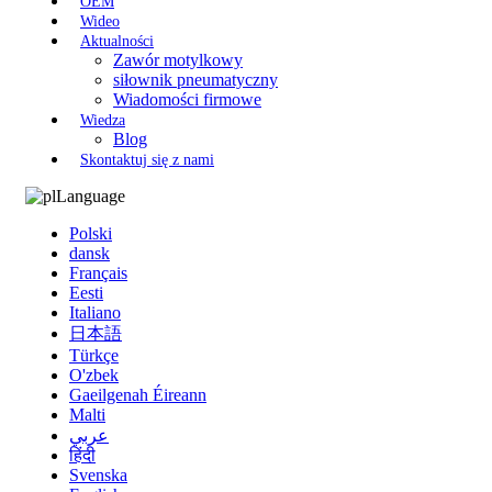
OEM
Wideo
Aktualności
Zawór motylkowy
siłownik pneumatyczny
Wiadomości firmowe
Wiedza
Blog
Skontaktuj się z nami
Language
Polski
dansk
Français
Eesti
Italiano
日本語
Türkçe
O'zbek
Gaeilgenah Éireann
Malti
عربي
हिंदी
Svenska