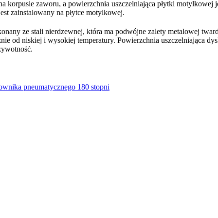
y na korpusie zaworu, a powierzchnia uszczelniająca płytki motylkowej j
t zainstalowany na płytce motylkowej.
nany ze stali nierdzewnej, która ma podwójne zalety metalowej twarde
żnie od niskiej i wysokiej temperatury. Powierzchnia uszczelniająca d
 żywotność.
łownika pneumatycznego 180 stopni