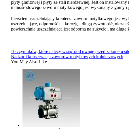
płyty grafitowej i płyty ze stali nierdzewnej. Jest on instalowan
mimośrodowego zaworu motylkowego jest wykonany z gumy i jes
Pierścień uszczelniający kołnierza zaworu motylkowego jest wyko
uszczelniające, odporność na korozję i długą żywotność, niezale
powierzchnia uszczelniająca jest odporna na zużycie i ma długą
10 czynników, które należy wziąć pod uwagę przed zakupem si
Nadzór i konserwacja zaworów motylkowych kołnierzowych
You May Also Like