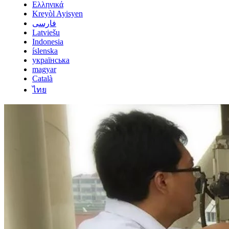
Ελληνικά
Kreyòl Ayisyen
فارسی
Latviešu
Indonesia
íslenska
українська
magyar
Català
ไทย