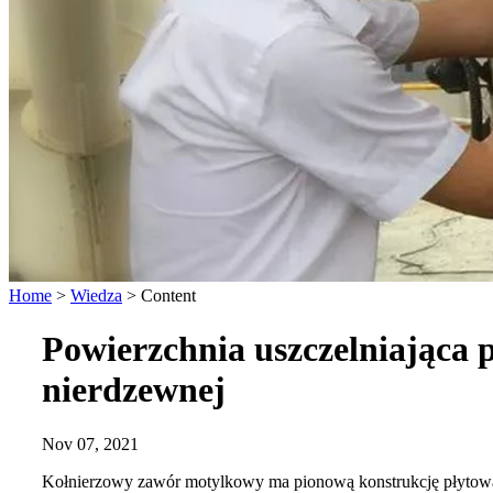
Home
>
Wiedza
>
Content
Powierzchnia uszczelniająca p
nierdzewnej
Nov 07, 2021
Kołnierzowy zawór motylkowy ma pionową konstrukcję płytową. T