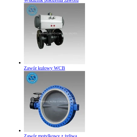
Wskaźnik położenia zaworu
Zawór kulowy WCB
Zawór motylkowy z żeliwa