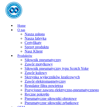
Home
O nas
Nasza usługa
Nasza fabryka
Certyfikaty
Sprzęt produktu
Nasz Klient
Produktów
Siłownik pneumatyczny
Zawór motylkowy
Siłownik pneumatyczny typu Scotch Yoke
Zawór kulowy
Skrzynka wyłączników krańcowych
Zawór elektromagnetyczny
Regulator filtra powietrza
Pozycjoner zaworu elektryczno-pneumatycznego
Ręczne pokrętło
Pneumatyczne siłowniki obrotowe
Pneumatyczne siłowniki zębatkowe