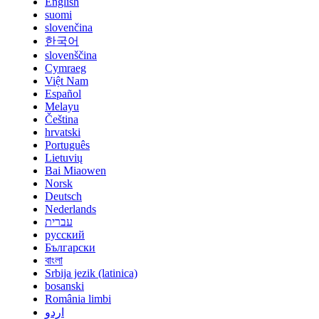
English
suomi
slovenčina
한국어
slovenščina
Cymraeg
Việt Nam
Español
Melayu
Čeština
hrvatski
Português
Lietuvių
Bai Miaowen
Norsk
Deutsch
Nederlands
עברית
русский
Български
বাংলা
Srbija jezik (latinica)
bosanski
România limbi
اردو