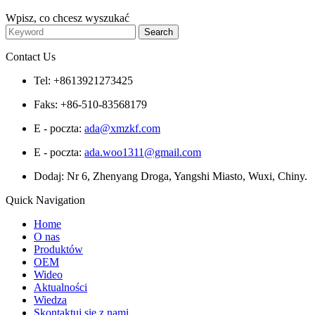
Wpisz, co chcesz wyszukać
Contact Us
Tel: +8613921273425
Faks: +86-510-83568179
E - poczta:
ada@xmzkf.com
E - poczta:
ada.woo1311@gmail.com
Dodaj: Nr 6, Zhenyang Droga, Yangshi Miasto, Wuxi, Chiny.
Quick Navigation
Home
O nas
Produktów
OEM
Wideo
Aktualności
Wiedza
Skontaktuj się z nami