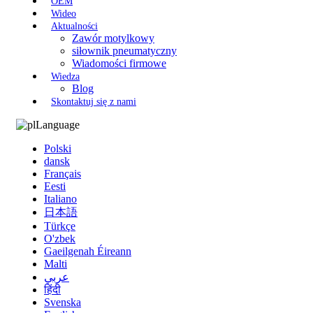
OEM
Wideo
Aktualności
Zawór motylkowy
siłownik pneumatyczny
Wiadomości firmowe
Wiedza
Blog
Skontaktuj się z nami
Language
Polski
dansk
Français
Eesti
Italiano
日本語
Türkçe
O'zbek
Gaeilgenah Éireann
Malti
عربي
हिंदी
Svenska