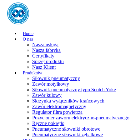
Home
O nas
Nasza usługa
Nasza fabryka
Certyfikaty
Sprzęt produktu
Nasz Klient
Produktów
Siłownik pneumatyczny
Zawór motylkowy
Siłownik pneumatyczny typu Scotch Yoke
Zawór kulowy
Skrzynka wyłączników krańcowych
Zawór elektromagnetyczny
Regulator filtra powietrza
Pozycjoner zaworu elektryczno-pneumatycznego
Ręczne pokrętło
Pneumatyczne siłowniki obrotowe
Pneumatyczne siłowniki zębatkowe