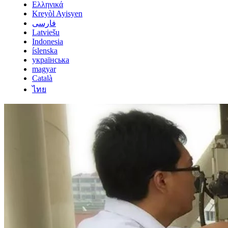
Ελληνικά
Kreyòl Ayisyen
فارسی
Latviešu
Indonesia
íslenska
українська
magyar
Català
ไทย