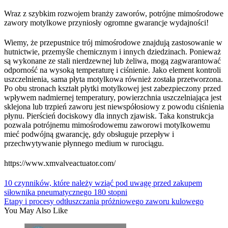
Wraz z szybkim rozwojem branży zaworów, potrójne mimośrodowe
zawory motylkowe przyniosły ogromne gwarancje wydajności!
Wiemy, że przepustnice trój mimośrodowe znajdują zastosowanie w
hutnictwie, przemyśle chemicznym i innych dziedzinach. Ponieważ
są wykonane ze stali nierdzewnej lub żeliwa, mogą zagwarantować
odporność na wysoką temperaturę i ciśnienie. Jako element kontroli
uszczelnienia, sama płyta motylkowa również została przetworzona.
Po obu stronach kształt płytki motylkowej jest zabezpieczony przed
wpływem nadmiernej temperatury, powierzchnia uszczelniająca jest
sklejona lub trzpień zaworu jest niewspółosiowy z powodu ciśnienia
płynu. Pierścień dociskowy dla innych zjawisk. Taka konstrukcja
pozwala potrójnemu mimośrodowemu zaworowi motylkowemu
mieć podwójną gwarancję, gdy obsługuje przepływ i
przechwytywanie płynnego medium w rurociągu.
https://www.xmvalveactuator.com/
10 czynników, które należy wziąć pod uwagę przed zakupem
siłownika pneumatycznego 180 stopni
Etapy i procesy odtłuszczania próżniowego zaworu kulowego
You May Also Like