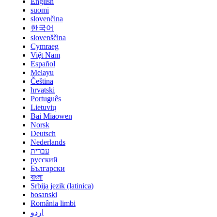
English
suomi
slovenčina
한국어
slovenščina
Cymraeg
Việt Nam
Español
Melayu
Čeština
hrvatski
Português
Lietuvių
Bai Miaowen
Norsk
Deutsch
Nederlands
עברית
русский
Български
বাংলা
Srbija jezik (latinica)
bosanski
România limbi
اردو