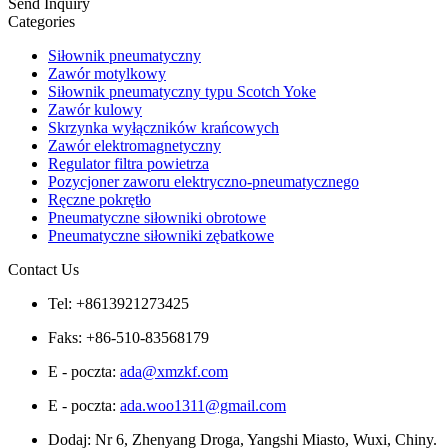
Send Inquiry
Categories
Siłownik pneumatyczny
Zawór motylkowy
Siłownik pneumatyczny typu Scotch Yoke
Zawór kulowy
Skrzynka wyłączników krańcowych
Zawór elektromagnetyczny
Regulator filtra powietrza
Pozycjoner zaworu elektryczno-pneumatycznego
Ręczne pokrętło
Pneumatyczne siłowniki obrotowe
Pneumatyczne siłowniki zębatkowe
Contact Us
Tel: +8613921273425
Faks: +86-510-83568179
E - poczta:
ada@xmzkf.com
E - poczta:
ada.woo1311@gmail.com
Dodaj: Nr 6, Zhenyang Droga, Yangshi Miasto, Wuxi, Chiny.