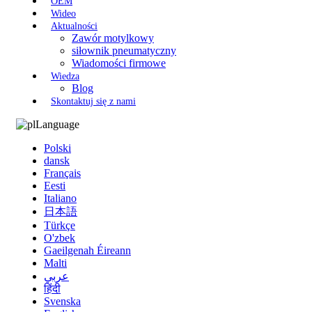
OEM
Wideo
Aktualności
Zawór motylkowy
siłownik pneumatyczny
Wiadomości firmowe
Wiedza
Blog
Skontaktuj się z nami
Language
Polski
dansk
Français
Eesti
Italiano
日本語
Türkçe
O'zbek
Gaeilgenah Éireann
Malti
عربي
हिंदी
Svenska