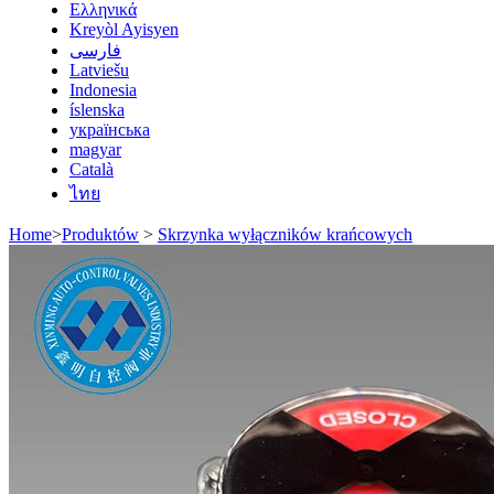
Ελληνικά
Kreyòl Ayisyen
فارسی
Latviešu
Indonesia
íslenska
українська
magyar
Català
ไทย
Home
>
Produktów
>
Skrzynka wyłączników krańcowych