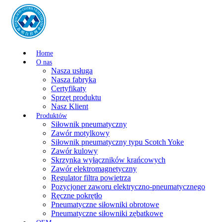
Home
O nas
Nasza usługa
Nasza fabryka
Certyfikaty
Sprzęt produktu
Nasz Klient
Produktów
Siłownik pneumatyczny
Zawór motylkowy
Siłownik pneumatyczny typu Scotch Yoke
Zawór kulowy
Skrzynka wyłączników krańcowych
Zawór elektromagnetyczny
Regulator filtra powietrza
Pozycjoner zaworu elektryczno-pneumatycznego
Ręczne pokrętło
Pneumatyczne siłowniki obrotowe
Pneumatyczne siłowniki zębatkowe