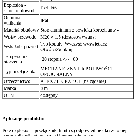
Explosion -
Exdiibt6
standard dowód
Ochrona
IP68
wnikania
Materiał obudowy
Stop aluminium z powłoką korozji anty -
Wpisy przewodu
M20 × 1.5 (dostosowywany)
Typ kopuły, Wyczyść wyświetlacz
Wskaźnik pozycji
Otwórz/Zamknij
Temperatura
-20 stopnia \\ ~ +80
otoczenia
MECHANICZNY lub BOLIWOŚCI
Typ przełącznika
OPCJONALNY
Orzecznictwo
ATEX / IECEX / CE (na żądanie)
Marka
Xm
OEM
dostępny
Aplikacje produktu:
Pole explosion - przełączniki limitu są odpowiednie dla szerokiej
gamy aplikacji automatyzacji i przemysłowych: