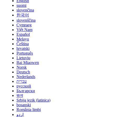
English
suomi
slovenčina
한국어
slovenščina
Cymraeg
Việt Nam
Español
Melayu
Čeština
hrvatski
Português
Lietuvių
Bai Miaowen
Norsk
Deutsch
Nederlands
עברית
русский
Български
বাংলা
Srbija jezik (latinica)
bosanski
România limbi
اردو