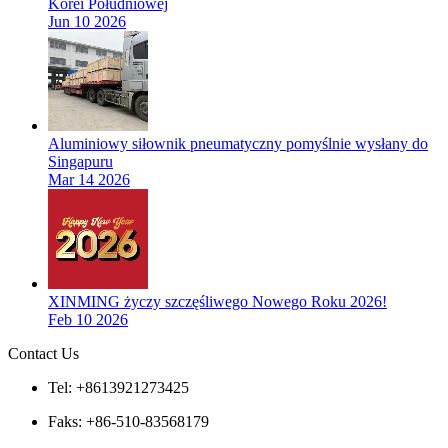
Korei Południowej
Jun 10 2026
Aluminiowy siłownik pneumatyczny pomyślnie wysłany do
Singapuru
Mar 14 2026
XINMING życzy szczęśliwego Nowego Roku 2026!
Feb 10 2026
Contact Us
Tel: +8613921273425
Faks: +86-510-83568179