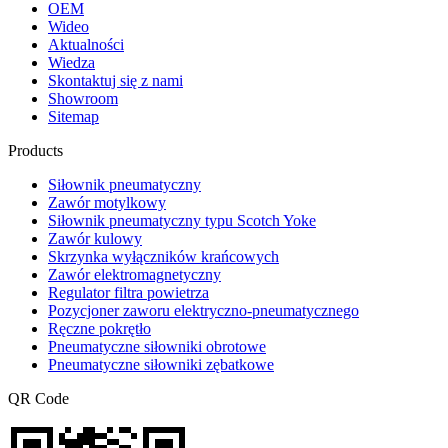
OEM
Wideo
Aktualności
Wiedza
Skontaktuj się z nami
Showroom
Sitemap
Products
Siłownik pneumatyczny
Zawór motylkowy
Siłownik pneumatyczny typu Scotch Yoke
Zawór kulowy
Skrzynka wyłączników krańcowych
Zawór elektromagnetyczny
Regulator filtra powietrza
Pozycjoner zaworu elektryczno-pneumatycznego
Ręczne pokrętło
Pneumatyczne siłowniki obrotowe
Pneumatyczne siłowniki zębatkowe
QR Code