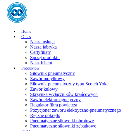
Home
O nas
Nasza usługa
Nasza fabryka
Certyfikaty
Sprzęt produktu
Nasz Klient
Produktów
Siłownik pneumatyczny
Zawór motylkowy
Siłownik pneumatyczny typu Scotch Yoke
Zawór kulowy
Skrzynka wyłączników krańcowych
Zawór elektromagnetyczny
Regulator filtra powietrza
Pozycjoner zaworu elektryczno-pneumatycznego
Ręczne pokrętło
Pneumatyczne siłowniki obrotowe
Pneumatyczne siłowniki zębatkowe