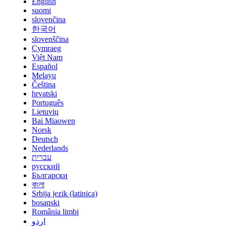
English
suomi
slovenčina
한국어
slovenščina
Cymraeg
Việt Nam
Español
Melayu
Čeština
hrvatski
Português
Lietuvių
Bai Miaowen
Norsk
Deutsch
Nederlands
עברית
русский
Български
বাংলা
Srbija jezik (latinica)
bosanski
România limbi
اردو