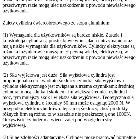
przeciwnym razie mogą ulec uszkodzeniu z powodu niewłaściwego
użytkowania.
Zalety cylindra ćwierćobrotowego ze stopu aluminium:
(1) Wymagania dla użytkowników są bardzo niskie. Zasada i
konstrukcja cylindra są proste, łatwe w instalacji i utrzymaniu oraz
mają niskie wymagania dla użytkowników. Cylindry elektryczne są
różne, a inżynierowie muszą mieć pewną wiedzę elektryczną, w
przeciwnym razie mogą ulec uszkodzeniu z powodu niewłaściwego
użytkowania.
(2) Siła wyjściowa jest duża. Siła wyjściowa cylindra jest
proporcjonalna do kwadratu średnicy cylindra; siła wyjściowa
cylindra elektrycznego jest związana z trzema czynnikami: średnicą
cylindra, mocą silnika i skokiem. Im większa średnica cylindra i
moc, tym mniejszy skok i większa siła wyjściowa. Teoretyczna siła
wyjściowa cylindra o średnicy 50 mm może osiągnąć 2000 N. W
przypadku elektrocylindrów o tej samej średnicy, choć produkty
różnych firm są różne, to w zasadzie nie przekraczają one 1000N.
Oczywiście cylinder ma więcej zalet pod względem siły
wyjściowej.
(3) Silne zdolności adaptacyjne. Cylinder może pracować normalnie