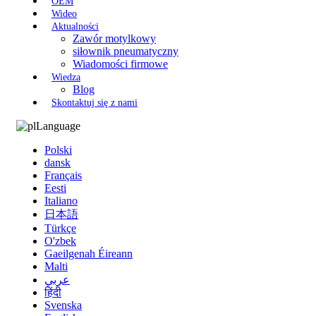
OEM
Wideo
Aktualności
Zawór motylkowy
siłownik pneumatyczny
Wiadomości firmowe
Wiedza
Blog
Skontaktuj się z nami
Language
Polski
dansk
Français
Eesti
Italiano
日本語
Türkçe
O'zbek
Gaeilgenah Éireann
Malti
عربي
हिंदी
Svenska