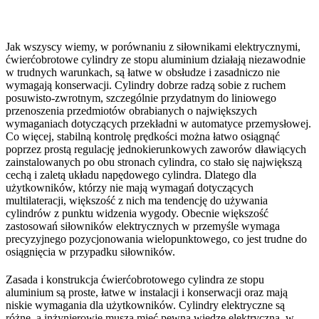
Jak wszyscy wiemy, w porównaniu z siłownikami elektrycznymi,
ćwierćobrotowe cylindry ze stopu aluminium działają niezawodnie
w trudnych warunkach, są łatwe w obsłudze i zasadniczo nie
wymagają konserwacji. Cylindry dobrze radzą sobie z ruchem
posuwisto-zwrotnym, szczególnie przydatnym do liniowego
przenoszenia przedmiotów obrabianych o największych
wymaganiach dotyczących przekładni w automatyce przemysłowej.
Co więcej, stabilną kontrolę prędkości można łatwo osiągnąć
poprzez prostą regulację jednokierunkowych zaworów dławiących
zainstalowanych po obu stronach cylindra, co stało się największą
cechą i zaletą układu napędowego cylindra. Dlatego dla
użytkowników, którzy nie mają wymagań dotyczących
multilateracji, większość z nich ma tendencję do używania
cylindrów z punktu widzenia wygody. Obecnie większość
zastosowań siłowników elektrycznych w przemyśle wymaga
precyzyjnego pozycjonowania wielopunktowego, co jest trudne do
osiągnięcia w przypadku siłowników.
Zasada i konstrukcja ćwierćobrotowego cylindra ze stopu
aluminium są proste, łatwe w instalacji i konserwacji oraz mają
niskie wymagania dla użytkowników. Cylindry elektryczne są
różne, a inżynierowie muszą mieć pewną wiedzę elektryczną, w