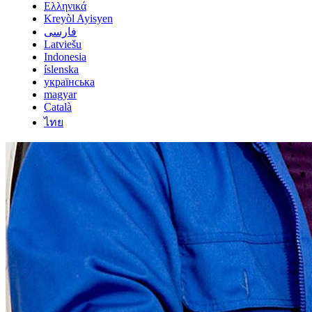
Ελληνικά
Kreyòl Ayisyen
فارسی
Latviešu
Indonesia
íslenska
українська
magyar
Català
ไทย