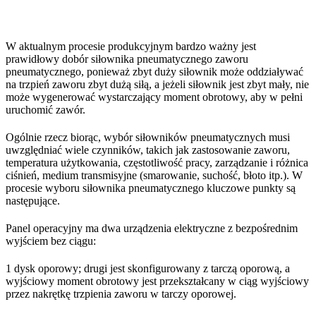
W aktualnym procesie produkcyjnym bardzo ważny jest
prawidłowy dobór siłownika pneumatycznego zaworu
pneumatycznego, ponieważ zbyt duży siłownik może oddziaływać
na trzpień zaworu zbyt dużą siłą, a jeżeli siłownik jest zbyt mały, nie
może wygenerować wystarczający moment obrotowy, aby w pełni
uruchomić zawór.
Ogólnie rzecz biorąc, wybór siłowników pneumatycznych musi
uwzględniać wiele czynników, takich jak zastosowanie zaworu,
temperatura użytkowania, częstotliwość pracy, zarządzanie i różnica
ciśnień, medium transmisyjne (smarowanie, suchość, błoto itp.). W
procesie wyboru siłownika pneumatycznego kluczowe punkty są
następujące.
Panel operacyjny ma dwa urządzenia elektryczne z bezpośrednim
wyjściem bez ciągu:
1 dysk oporowy; drugi jest skonfigurowany z tarczą oporową, a
wyjściowy moment obrotowy jest przekształcany w ciąg wyjściowy
przez nakrętkę trzpienia zaworu w tarczy oporowej.