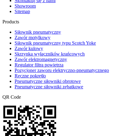
Skontaktuj się z nami
Showroom
Sitemap
Products
Siłownik pneumatyczny
Zawór motylkowy
Siłownik pneumatyczny typu Scotch Yoke
Zawór kulowy
Skrzynka wyłączników krańcowych
Zawór elektromagnetyczny
Regulator filtra powietrza
Pozycjoner zaworu elektryczno-pneumatycznego
Ręczne pokrętło
Pneumatyczne siłowniki obrotowe
Pneumatyczne siłowniki zębatkowe
QR Code