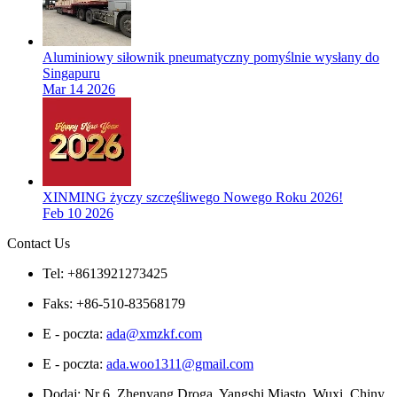
Aluminiowy siłownik pneumatyczny pomyślnie wysłany do
Singapuru
Mar 14 2026
XINMING życzy szczęśliwego Nowego Roku 2026!
Feb 10 2026
Contact Us
Tel: +8613921273425
Faks: +86-510-83568179
E - poczta:
ada@xmzkf.com
E - poczta:
ada.woo1311@gmail.com
Dodaj: Nr 6, Zhenyang Droga, Yangshi Miasto, Wuxi, Chiny.