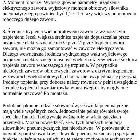
2. Moment roboczy: Wybierz główne parametry urządzenia
elektrycznego zaworu, wyjściowy moment obrotowy siłownika
pneumatycznego powinien być 1,2 ~ 1,5 razy większy od momentu
roboczego dużego zaworu.
3. Średnica trzpienia wieloobrotowego zaworu z wznoszącym
trzpieniem: Jeżeli większa średnica trzpienia dopuszczalna przez
urządzenie elektryczne nie może przejść przez trzpień zaworu
zaworu, nie można go zamontować w zaworze elektrycznym.
Dlatego wewnętrzna średnica wydrążonego wału wyjściowego
urządzenia elektrycznego musi być większa niż zewnętrzna średnica
trzpienia zaworu wznoszącego się trzpienia. W przypadku
niektórych zaworów obrotowych i zaworów z ukrytym trzpieniem
w zaworach wieloobrotowych, chociaż nie uwzględnia się przejścia
średnicy trzpienia, przy doborze należy również w pełni uwzględnić
średnicę trzpienia i rozmiar rowka wpustowego, aby mogły one
normalnie pracować Po montażu.
Podobnie jak inne rodzaje siłowników, siłowniki pneumatyczne
mają wiele wspólnych cech. Jednocześnie pełnią również swoje
specjalne funkcje i odgrywają ważną rolę w wielu gałęziach
przemysłu. Można powiedzieć, że w tych branżach reputacja
siłowników pneumatycznych jest nieodzowna. W porównaniu z
innymi typami siłowników, siłowniki pneumatyczne mają specjalne
funkcje i właśnie ze względu na te zalety użytkowe je wybieramy.