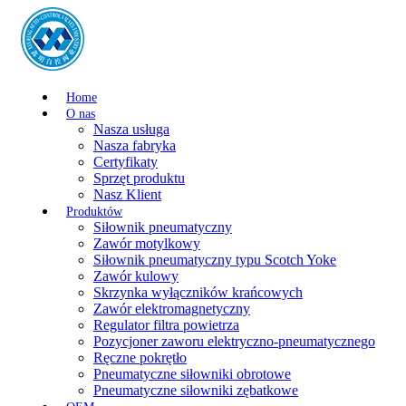
Home
O nas
Nasza usługa
Nasza fabryka
Certyfikaty
Sprzęt produktu
Nasz Klient
Produktów
Siłownik pneumatyczny
Zawór motylkowy
Siłownik pneumatyczny typu Scotch Yoke
Zawór kulowy
Skrzynka wyłączników krańcowych
Zawór elektromagnetyczny
Regulator filtra powietrza
Pozycjoner zaworu elektryczno-pneumatycznego
Ręczne pokrętło
Pneumatyczne siłowniki obrotowe
Pneumatyczne siłowniki zębatkowe