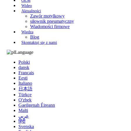
OEM
Wideo
Aktualności
Zawór motylkowy
siłownik pneumatyczny
Wiadomości firmowe
Wiedza
Blog
Skontaktuj się z nami
Language
Polski
dansk
Français
Eesti
Italiano
日本語
Türkçe
O'zbek
Gaeilgenah Éireann
Malti
عربي
हिंदी
Svenska