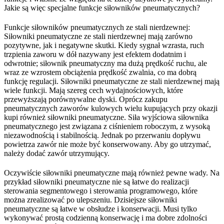
Jakie są więc specjalne funkcje siłowników pneumatycznych?
Funkcje siłowników pneumatycznych ze stali nierdzewnej:
Siłowniki pneumatyczne ze stali nierdzewnej mają zarówno
pozytywne, jak i negatywne skutki. Kiedy sygnał wzrasta, ruch
trzpienia zaworu w dół nazywany jest efektem dodatnim i
odwrotnie; siłownik pneumatyczny ma dużą prędkość ruchu, ale
wraz ze wzrostem obciążenia prędkość zwalnia, co ma dobrą
funkcję regulacji. Siłowniki pneumatyczne ze stali nierdzewnej mają
wiele funkcji. Mają szereg cech wydajnościowych, które
przewyższają porównywalne dyski. Oprócz zakupu
pneumatycznych zaworów kulowych wielu kupujących przy okazji
kupi również siłowniki pneumatyczne. Siła wyjściowa siłownika
pneumatycznego jest związana z ciśnieniem roboczym, z wysoką
niezawodnością i stabilnością. Jednak po przerwaniu dopływu
powietrza zawór nie może być konserwowany. Aby go utrzymać,
należy dodać zawór utrzymujący.
Oczywiście siłowniki pneumatyczne mają również pewne wady. Na
przykład siłowniki pneumatyczne nie są łatwe do realizacji
sterowania segmentowego i sterowania programowego, które
można zrealizować po ulepszeniu. Dzisiejsze siłowniki
pneumatyczne są łatwe w obsłudze i konserwacji. Musi tylko
wykonywać prostą codzienną konserwację i ma dobre zdolności