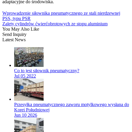
adaptacyjne do środowiska.
Wprowadzenie siłownika pneumatycznego ze stali nierdzewnej
PSS, typu PSR
Zalety cylindrów ćwierćobrotowych ze stopu aluminium
You May Also Like
Send Inquiry
Latest News
Co to jest siłownik pneumatyczny?
Jul 05 2022
Przesyłka pneumatycznego zaworu motylkowego wysłana do
Korei Południowej
Jun 10 2026