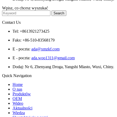
Wpisz, co chcesz wyszukać
Contact Us
Tel: +8613921273425
Faks: +86-510-83568179
E - poczta:
ada@xmzkf.com
E - poczta:
ada.woo1311@gmail.com
Dodaj: Nr 6, Zhenyang Droga, Yangshi Miasto, Wuxi, Chiny.
Quick Navigation
Home
O nas
Produktów
OEM
Wideo
Aktualności
Wiedza