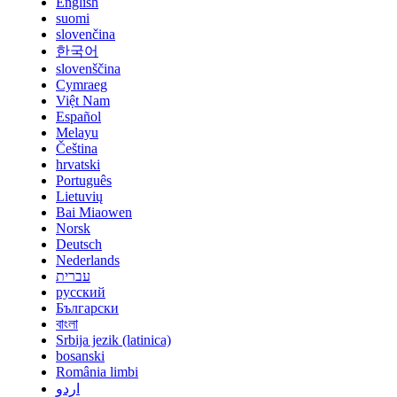
English
suomi
slovenčina
한국어
slovenščina
Cymraeg
Việt Nam
Español
Melayu
Čeština
hrvatski
Português
Lietuvių
Bai Miaowen
Norsk
Deutsch
Nederlands
עברית
русский
Български
বাংলা
Srbija jezik (latinica)
bosanski
România limbi
اردو