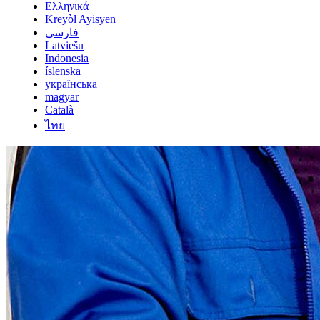
Ελληνικά
Kreyòl Ayisyen
فارسی
Latviešu
Indonesia
íslenska
українська
magyar
Català
ไทย