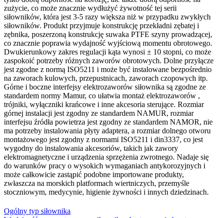
zużycie, co może znacznie wydłużyć żywotność tej serii
siłowników, która jest 3-5 razy większa niż w przypadku zwykłych
siłowników. Produkt przyjmuje konstrukcję przekładni zębatej i
zębnika, poszerzoną konstrukcję suwaka PTFE szyny prowadzącej,
co znacznie poprawia wydajność wyjściową momentu obrotowego.
Dwukierunkowy zakres regulacji kąta wynosi ± 10 stopni, co może
zaspokoić potrzeby różnych zaworów obrotowych. Dolne przyłącze
jest zgodne z normą ISO5211 i może być instalowane bezpośrednio
na zaworach kulowych, przepustnicach, zaworach czopowych itp.
Górne i boczne interfejsy elektrozaworów siłownika są zgodne ze
standardem normy Mamur, co ułatwia montaż elektrozaworów ,
trójniki, wyłączniki krańcowe i inne akcesoria sterujące. Rozmiar
górnej instalacji jest zgodny ze standardem NAMUR, rozmiar
interfejsu źródła powietrza jest zgodny ze standardem NAMOR, nie
ma potrzeby instalowania płyty adaptera, a rozmiar dolnego otworu
montażowego jest zgodny z normami ISO5211 i din3337, co jest
wygodny do instalowania akcesoriów, takich jak zawory
elektromagnetyczne i urządzenia sprzężenia zwrotnego. Nadaje się
do warunków pracy o wysokich wymaganiach antykorozyjnych i
może całkowicie zastąpić podobne importowane produkty,
zwłaszcza na morskich platformach wiertniczych, przemyśle
stoczniowym, medycynie, higienie żywności i innych dziedzinach.
Ogólny typ siłownika