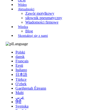
OEM
Wideo
Aktualności
Zawór motylkowy
siłownik pneumatyczny
Wiadomości firmowe
Wiedza
Blog
Skontaktuj się z nami
Language
Polski
dansk
Français
Eesti
Italiano
日本語
Türkçe
O'zbek
Gaeilgenah Éireann
Malti
عربي
हिंदी
Svenska