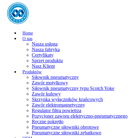
Home
O nas
Nasza usługa
Nasza fabryka
Certyfikaty
Sprzęt produktu
Nasz Klient
Produktów
Siłownik pneumatyczny
Zawór motylkowy
Siłownik pneumatyczny typu Scotch Yoke
Zawór kulowy
Skrzynka wyłączników krańcowych
Zawór elektromagnetyczny
Regulator filtra powietrza
Pozycjoner zaworu elektryczno-pneumatycznego
Ręczne pokrętło
Pneumatyczne siłowniki obrotowe
Pneumatyczne siłowniki zębatkowe