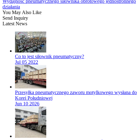
Wydajność pneumatycznego siłownika obrotowego jednostronnego
działania
You May Also Like
Send Inquiry
Latest News
Co to jest siłownik pneumatyczny?
Jul 05 2022
Przesyłka pneumatycznego zaworu motylkowego wysłana do
Korei Południowej
Jun 10 2026