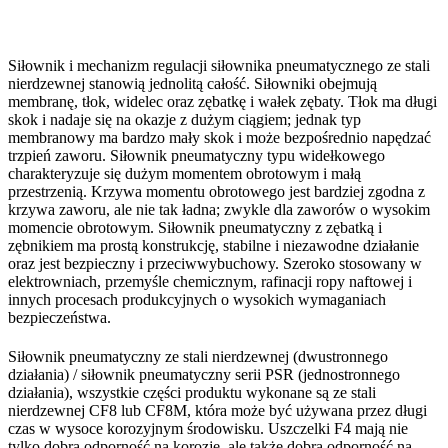
Siłownik i mechanizm regulacji siłownika pneumatycznego ze stali
nierdzewnej stanowią jednolitą całość. Siłowniki obejmują
membranę, tłok, widelec oraz zębatkę i wałek zębaty. Tłok ma długi
skok i nadaje się na okazje z dużym ciągiem; jednak typ
membranowy ma bardzo mały skok i może bezpośrednio napędzać
trzpień zaworu. Siłownik pneumatyczny typu widełkowego
charakteryzuje się dużym momentem obrotowym i małą
przestrzenią. Krzywa momentu obrotowego jest bardziej zgodna z
krzywa zaworu, ale nie tak ładna; zwykle dla zaworów o wysokim
momencie obrotowym. Siłownik pneumatyczny z zębatką i
zębnikiem ma prostą konstrukcję, stabilne i niezawodne działanie
oraz jest bezpieczny i przeciwwybuchowy. Szeroko stosowany w
elektrowniach, przemyśle chemicznym, rafinacji ropy naftowej i
innych procesach produkcyjnych o wysokich wymaganiach
bezpieczeństwa.
Siłownik pneumatyczny ze stali nierdzewnej (dwustronnego
działania) / siłownik pneumatyczny serii PSR (jednostronnego
działania), wszystkie części produktu wykonane są ze stali
nierdzewnej CF8 lub CF8M, która może być używana przez długi
czas w wysoce korozyjnym środowisku. Uszczelki F4 mają nie
tylko dobrą odporność na korozję, ale także dobrą odporność na