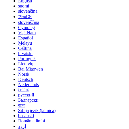
English
suomi
slovenčina
한국어
slovenščina
Cymraeg
Việt Nam
Español
Melayu
Čeština
hrvatski
Português
Lietuvių
Bai Miaowen
Norsk
Deutsch
Nederlands
עברית
русский
Български
বাংলা
Srbija jezik (latinica)
bosanski
România limbi
اردو