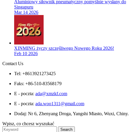
Aluminiowy siłownik pneumatyczny pomyślnie wysłany do
Singapuru
Mar 14 2026
XINMING życzy szczęśliwego Nowego Roku 2026!
Feb 10 2026
Contact Us
Tel: +8613921273425
Faks: +86-510-83568179
E - poczta:
ada@xmzkf.com
E - poczta:
ada.woo1311@gmail.com
Dodaj: Nr 6, Zhenyang Droga, Yangshi Miasto, Wuxi, Chiny.
Wpisz, co chcesz wyszukać