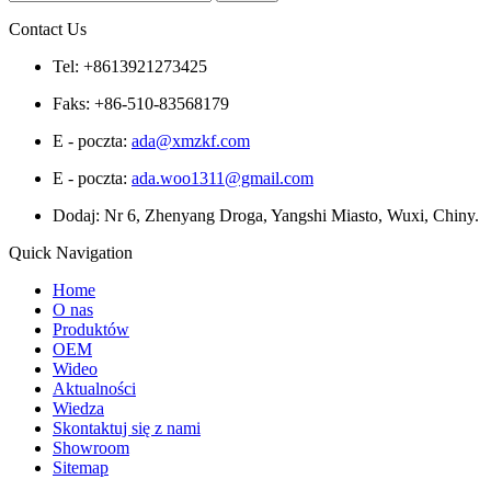
Contact Us
Tel: +8613921273425
Faks: +86-510-83568179
E - poczta:
ada@xmzkf.com
E - poczta:
ada.woo1311@gmail.com
Dodaj: Nr 6, Zhenyang Droga, Yangshi Miasto, Wuxi, Chiny.
Quick Navigation
Home
O nas
Produktów
OEM
Wideo
Aktualności
Wiedza
Skontaktuj się z nami
Showroom
Sitemap