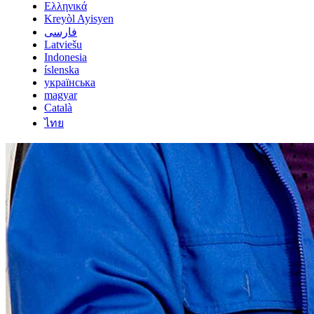
Ελληνικά
Kreyòl Ayisyen
فارسی
Latviešu
Indonesia
íslenska
українська
magyar
Català
ไทย