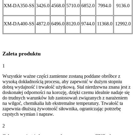
XM-DA350-SS
3426.0
4568.0
5710.0
6852.0
7994.0
9136.0
XM-DA400-SS
4872.0
6496.0
8120.0
9744.0
11368.0
12992.0
Zaleta produktu
1
Wszystkie ważne części zamienne zostaną poddane obróbce z
wysoką dokładnością procesu, aby zapewnić w dużym stopniu
dobrą wydajność i trwałość użytkową. Stal nierdzewna znana jest z
doskonałej odporności na korozję, dzięki czemu idealnie nadaje się
do trudnych warunków lub zastosowań związanych z narażeniem
na wilgoć, chemikalia lub ekstremalne temperatury. Trwałość ta
zapewnia dłuższą żywotność siłownika, ograniczając potrzebę
częstych wymian i napraw.
2