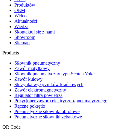
Produktów
OEM
Wideo
Aktualności
Wiedza
Skontaktuj się z nami
Showroom
Sitemap
Products
Siłownik pneumatyczny
Zawór motylkowy
Siłownik pneumatyczny typu Scotch Yoke
Zawór kulowy
Skrzynka wyłączników krańcowych
Zawór elektromagnetyczny
Regulator filtra powietrza
Pozycjoner zaworu elektryczno-pneumatycznego
Ręczne pokrętło
Pneumatyczne siłowniki obrotowe
Pneumatyczne siłowniki zębatkowe
QR Code