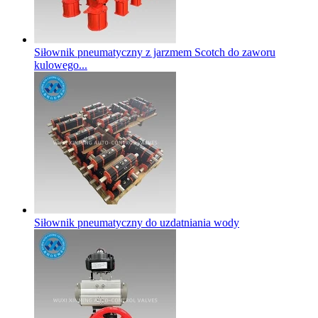
Siłownik pneumatyczny z jarzmem Scotch do zaworu
kulowego...
Siłownik pneumatyczny do uzdatniania wody