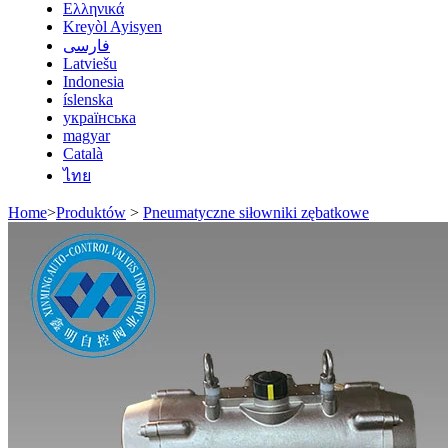
Ελληνικά
Kreyòl Ayisyen
فارسی
Latviešu
Indonesia
íslenska
українська
magyar
Català
ไทย
Home
>
Produktów
>
Pneumatyczne siłowniki zębatkowe