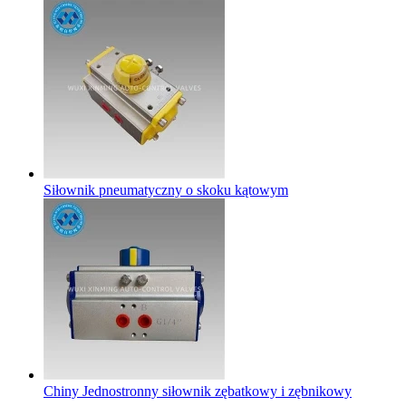
Siłownik pneumatyczny o skoku kątowym
Chiny Jednostronny siłownik zębatkowy i zębnikowy