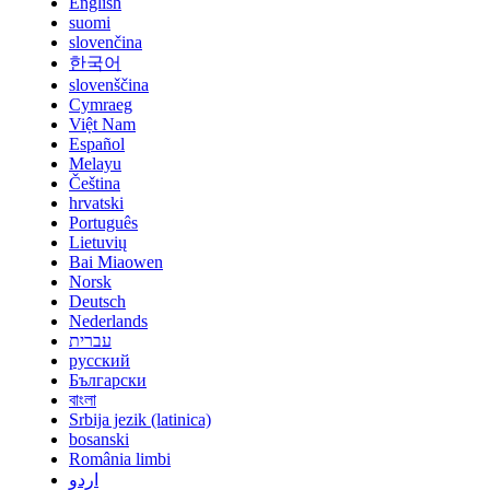
English
suomi
slovenčina
한국어
slovenščina
Cymraeg
Việt Nam
Español
Melayu
Čeština
hrvatski
Português
Lietuvių
Bai Miaowen
Norsk
Deutsch
Nederlands
עברית
русский
Български
বাংলা
Srbija jezik (latinica)
bosanski
România limbi
اردو