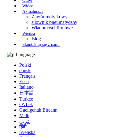
OEM
Wideo
Aktualności
Zawór motylkowy
siłownik pneumatyczny
Wiadomości firmowe
Wiedza
Blog
Skontaktuj się z nami
Language
Polski
dansk
Français
Eesti
Italiano
日本語
Türkçe
O'zbek
Gaeilgenah Éireann
Malti
عربي
हिंदी
Svenska