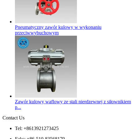
Pneumatyczny zawór kulowy w wykonaniu
przeciwwybuchowym
Zawór kulowy waflowy ze stali nierdzewnej z siłownikiem
p...
Contact Us
Tel: +8613921273425
Faks: +86-510-83568179