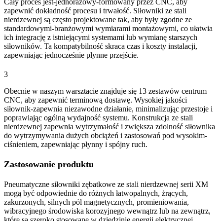
Cały proces jest-jednorazowy-formowany przez CNC, aby
zapewnić dokładność procesu i trwałość. Siłowniki ze stali
nierdzewnej są często projektowane tak, aby były zgodne ze
standardowymi-branżowymi wymiarami montażowymi, co ułatwia
ich integrację z istniejącymi systemami lub wymianę starszych
siłowników. Ta kompatybilność skraca czas i koszty instalacji,
zapewniając jednocześnie płynne przejście.
3
Obecnie w naszym warsztacie znajduje się 13 zestawów centrum
CNC, aby zapewnić terminową dostawę. Wysokiej jakości
siłownik-zapewnia niezawodne działanie, minimalizując przestoje i
poprawiając ogólną wydajność systemu. Konstrukcja ze stali
nierdzewnej zapewnia wytrzymałość i zwiększa zdolność siłownika
do wytrzymywania dużych obciążeń i zastosowań pod wysokim-
ciśnieniem, zapewniając płynny i spójny ruch.
Zastosowanie produktu
Pneumatyczne siłowniki zębatkowe ze stali nierdzewnej serii XM
mogą być odpowiednie do różnych łatwopalnych, żrących,
zakurzonych, silnych pól magnetycznych, promieniowania,
wibracyjnego środowiska korozyjnego wewnątrz lub na zewnątrz,
które są szeroko stosowane w dziedzinie energii elektrycznej,