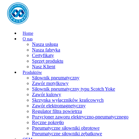
Home
O nas
Nasza usługa
Nasza fabryka
Certyfikaty
Sprzęt produktu
Nasz Klient
Produktów
Siłownik pneumatyczny
Zawór motylkowy
Siłownik pneumatyczny typu Scotch Yoke
Zawór kulowy
Skrzynka wyłączników krańcowych
Zawór elektromagnetyczny
Regulator filtra powietrza
Pozycjoner zaworu elektryczno-pneumatycznego
Ręczne pokrętło
Pneumatyczne siłowniki obrotowe
Pneumatyczne siłowniki zębatkowe