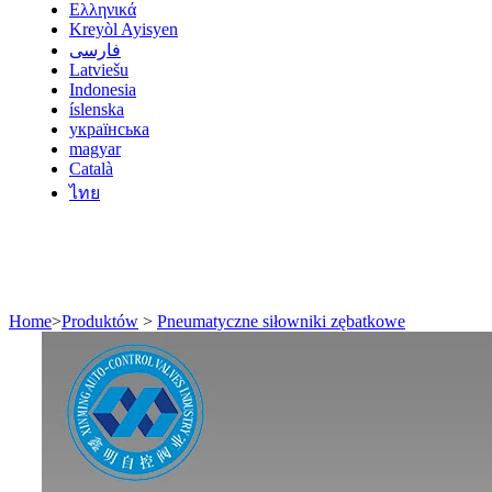
Ελληνικά
Kreyòl Ayisyen
فارسی
Latviešu
Indonesia
íslenska
українська
magyar
Català
ไทย
Home
>
Produktów
>
Pneumatyczne siłowniki zębatkowe