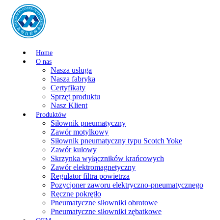
Home
O nas
Nasza usługa
Nasza fabryka
Certyfikaty
Sprzęt produktu
Nasz Klient
Produktów
Siłownik pneumatyczny
Zawór motylkowy
Siłownik pneumatyczny typu Scotch Yoke
Zawór kulowy
Skrzynka wyłączników krańcowych
Zawór elektromagnetyczny
Regulator filtra powietrza
Pozycjoner zaworu elektryczno-pneumatycznego
Ręczne pokrętło
Pneumatyczne siłowniki obrotowe
Pneumatyczne siłowniki zębatkowe