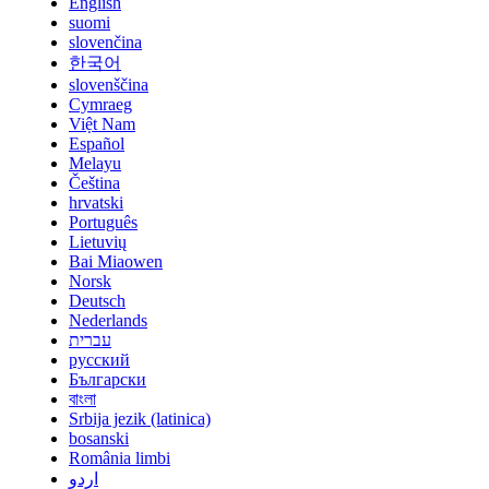
English
suomi
slovenčina
한국어
slovenščina
Cymraeg
Việt Nam
Español
Melayu
Čeština
hrvatski
Português
Lietuvių
Bai Miaowen
Norsk
Deutsch
Nederlands
עברית
русский
Български
বাংলা
Srbija jezik (latinica)
bosanski
România limbi
اردو