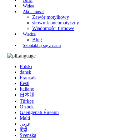
OEM
Wideo
Aktualności
Zawór motylkowy
siłownik pneumatyczny
Wiadomości firmowe
Wiedza
Blog
Skontaktuj się z nami
Language
Polski
dansk
Français
Eesti
Italiano
日本語
Türkçe
O'zbek
Gaeilgenah Éireann
Malti
عربي
हिंदी
Svenska