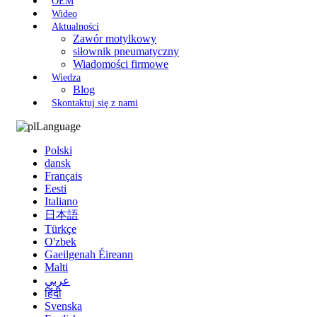
OEM
Wideo
Aktualności
Zawór motylkowy
siłownik pneumatyczny
Wiadomości firmowe
Wiedza
Blog
Skontaktuj się z nami
Language
Polski
dansk
Français
Eesti
Italiano
日本語
Türkçe
O'zbek
Gaeilgenah Éireann
Malti
عربي
हिंदी
Svenska