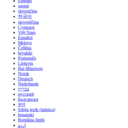
English
suomi
slovenčina
한국어
slovenščina
Cymraeg
Việt Nam
Español
Melayu
Čeština
hrvatski
Português
Lietuvių
Bai Miaowen
Norsk
Deutsch
Nederlands
עברית
русский
Български
বাংলা
Srbija jezik (latinica)
bosanski
România limbi
اردو