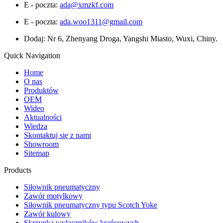
E - poczta:
ada@xmzkf.com
E - poczta:
ada.woo1311@gmail.com
Dodaj: Nr 6, Zhenyang Droga, Yangshi Miasto, Wuxi, Chiny.
Quick Navigation
Home
O nas
Produktów
OEM
Wideo
Aktualności
Wiedza
Skontaktuj się z nami
Showroom
Sitemap
Products
Siłownik pneumatyczny
Zawór motylkowy
Siłownik pneumatyczny typu Scotch Yoke
Zawór kulowy
Skrzynka wyłączników krańcowych