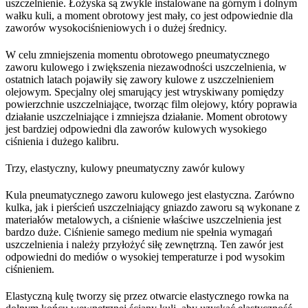
uszczelnienie. Łożyska są zwykle instalowane na górnym i dolnym
wałku kuli, a moment obrotowy jest mały, co jest odpowiednie dla
zaworów wysokociśnieniowych i o dużej średnicy.
W celu zmniejszenia momentu obrotowego pneumatycznego
zaworu kulowego i zwiększenia niezawodności uszczelnienia, w
ostatnich latach pojawiły się zawory kulowe z uszczelnieniem
olejowym. Specjalny olej smarujący jest wtryskiwany pomiędzy
powierzchnie uszczelniające, tworząc film olejowy, który poprawia
działanie uszczelniające i zmniejsza działanie. Moment obrotowy
jest bardziej odpowiedni dla zaworów kulowych wysokiego
ciśnienia i dużego kalibru.
Trzy, elastyczny, kulowy pneumatyczny zawór kulowy
Kula pneumatycznego zaworu kulowego jest elastyczna. Zarówno
kulka, jak i pierścień uszczelniający gniazdo zaworu są wykonane z
materiałów metalowych, a ciśnienie właściwe uszczelnienia jest
bardzo duże. Ciśnienie samego medium nie spełnia wymagań
uszczelnienia i należy przyłożyć siłę zewnętrzną. Ten zawór jest
odpowiedni do mediów o wysokiej temperaturze i pod wysokim
ciśnieniem.
Elastyczną kulę tworzy się przez otwarcie elastycznego rowka na