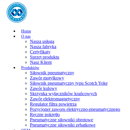
Home
O nas
Nasza usługa
Nasza fabryka
Certyfikaty
Sprzęt produktu
Nasz Klient
Produktów
Siłownik pneumatyczny
Zawór motylkowy
Siłownik pneumatyczny typu Scotch Yoke
Zawór kulowy
Skrzynka wyłączników krańcowych
Zawór elektromagnetyczny
Regulator filtra powietrza
Pozycjoner zaworu elektryczno-pneumatycznego
Ręczne pokrętło
Pneumatyczne siłowniki obrotowe
Pneumatyczne siłowniki zębatkowe