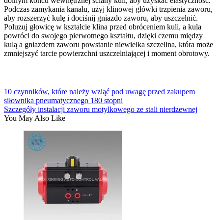
dolnym końcu wewnętrznej ściany kuli, aby uzyskać elastyczność.
Podczas zamykania kanału, użyj klinowej główki trzpienia zaworu,
aby rozszerzyć kulę i dociśnij gniazdo zaworu, aby uszczelnić.
Poluzuj głowicę w kształcie klina przed obróceniem kuli, a kula
powróci do swojego pierwotnego kształtu, dzięki czemu między
kulą a gniazdem zaworu powstanie niewielka szczelina, która może
zmniejszyć tarcie powierzchni uszczelniającej i moment obrotowy.
10 czynników, które należy wziąć pod uwagę przed zakupem
siłownika pneumatycznego 180 stopni
Szczegóły instalacji zaworu motylkowego ze stali nierdzewnej
You May Also Like