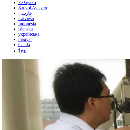
Ελληνικά
Kreyòl Ayisyen
فارسی
Latviešu
Indonesia
íslenska
українська
magyar
Català
ไทย