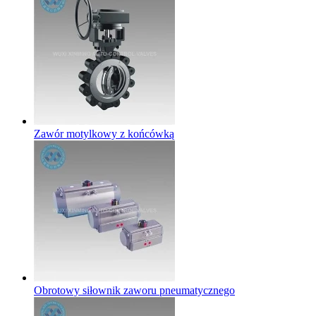
Zawór motylkowy z końcówką
Obrotowy siłownik zaworu pneumatycznego