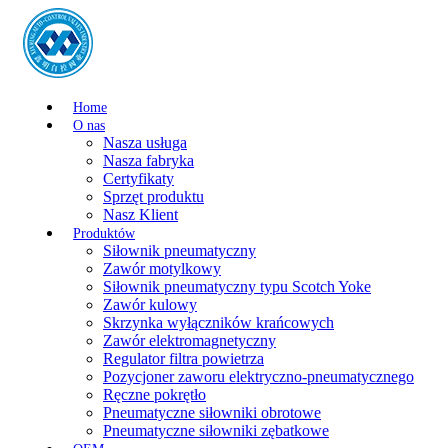
Home
O nas
Nasza usługa
Nasza fabryka
Certyfikaty
Sprzęt produktu
Nasz Klient
Produktów
Siłownik pneumatyczny
Zawór motylkowy
Siłownik pneumatyczny typu Scotch Yoke
Zawór kulowy
Skrzynka wyłączników krańcowych
Zawór elektromagnetyczny
Regulator filtra powietrza
Pozycjoner zaworu elektryczno-pneumatycznego
Ręczne pokrętło
Pneumatyczne siłowniki obrotowe
Pneumatyczne siłowniki zębatkowe