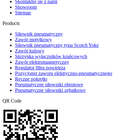
Skontaktuj się z nami
Showroom
Sitemap
Products
Siłownik pneumatyczny
Zawór motylkowy
Siłownik pneumatyczny typu Scotch Yoke
Zawór kulowy
Skrzynka wyłączników krańcowych
Zawór elektromagnetyczny
Regulator filtra powietrza
Pozycjoner zaworu elektryczno-pneumatycznego
Ręczne pokrętło
Pneumatyczne siłowniki obrotowe
Pneumatyczne siłowniki zębatkowe
QR Code