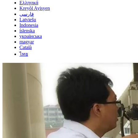
Ελληνικά
Kreyòl Ayisyen
فارسی
Latviešu
Indonesia
íslenska
українська
magyar
Català
ไทย