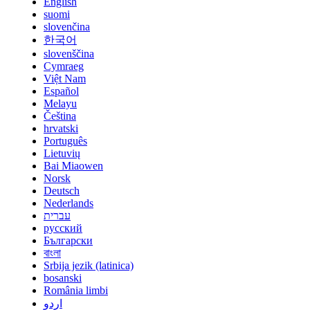
English
suomi
slovenčina
한국어
slovenščina
Cymraeg
Việt Nam
Español
Melayu
Čeština
hrvatski
Português
Lietuvių
Bai Miaowen
Norsk
Deutsch
Nederlands
עברית
русский
Български
বাংলা
Srbija jezik (latinica)
bosanski
România limbi
اردو