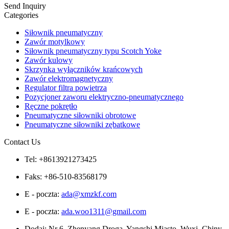
Send Inquiry
Categories
Siłownik pneumatyczny
Zawór motylkowy
Siłownik pneumatyczny typu Scotch Yoke
Zawór kulowy
Skrzynka wyłączników krańcowych
Zawór elektromagnetyczny
Regulator filtra powietrza
Pozycjoner zaworu elektryczno-pneumatycznego
Ręczne pokrętło
Pneumatyczne siłowniki obrotowe
Pneumatyczne siłowniki zębatkowe
Contact Us
Tel: +8613921273425
Faks: +86-510-83568179
E - poczta:
ada@xmzkf.com
E - poczta:
ada.woo1311@gmail.com
Dodaj: Nr 6, Zhenyang Droga, Yangshi Miasto, Wuxi, Chiny.