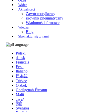
OEM
Wideo
Aktualności
Zawór motylkowy
siłownik pneumatyczny
Wiadomości firmowe
Wiedza
Blog
Skontaktuj się z nami
Language
Polski
dansk
Français
Eesti
Italiano
日本語
Türkçe
O'zbek
Gaeilgenah Éireann
Malti
عربي
हिंदी
Svenska