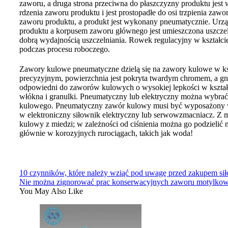
zaworu, a druga strona przeciwna do płaszczyzny produktu jest 
rdzenia zaworu produktu i jest prostopadłe do osi trzpienia
zaworu produktu, a produkt jest wykonany pneumatycznie. Urzą
produktu a korpusem zaworu głównego jest umieszczona uszczelk
dobrą wydajnością uszczelniania. Rowek regulacyjny w kształcie
podczas procesu roboczego.
Zawory kulowe pneumatyczne dzielą się na zawory kulowe w kszt
precyzyjnym, powierzchnia jest pokryta twardym chromem, a g
odpowiedni do zaworów kulowych o wysokiej lepkości w kształcie 
włókna i granulki. Pneumatyczny lub elektryczny można wybrać
kulowego. Pneumatyczny zawór kulowy musi być wyposażony w p
w elektroniczny siłownik elektryczny lub serwowzmacniacz. Z m
kulowy z miedzi; w zależności od ciśnienia można go podzielić
głównie w korozyjnych rurociągach, takich jak woda!
10 czynników, które należy wziąć pod uwagę przed zakupem si
Nie można zignorować prac konserwacyjnych zaworu motylko
You May Also Like