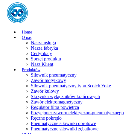
Home
O nas
Nasza usługa
Nasza fabryka
Certyfikaty
Sprzęt produktu
Nasz Klient
Produktów
Siłownik pneumatyczny
Zawór motylkowy
Siłownik pneumatyczny typu Scotch Yoke
Zawór kulowy
Skrzynka wyłączników krańcowych
Zawór elektromagnetyczny
Regulator filtra powietrza
Pozycjoner zaworu elektryczno-pneumatycznego
Ręczne pokrętło
Pneumatyczne siłowniki obrotowe
Pneumatyczne siłowniki zębatkowe