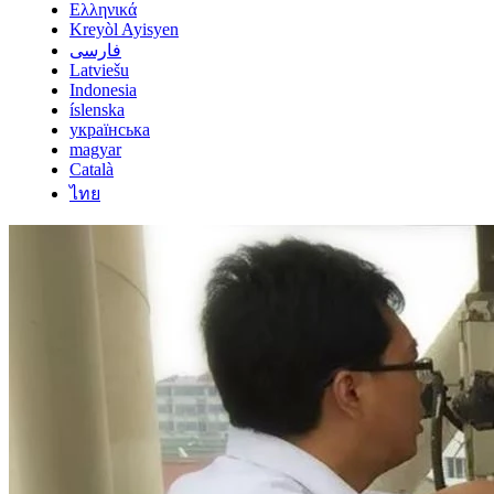
Ελληνικά
Kreyòl Ayisyen
فارسی
Latviešu
Indonesia
íslenska
українська
magyar
Català
ไทย