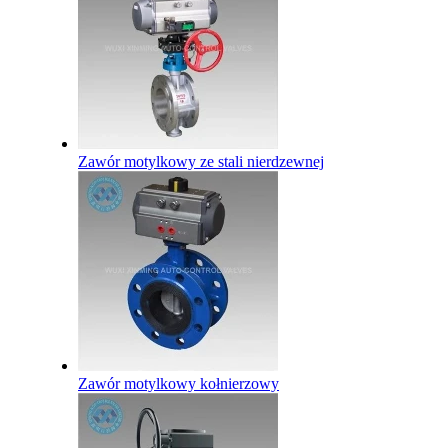
Zawór motylkowy ze stali nierdzewnej
Zawór motylkowy kołnierzowy