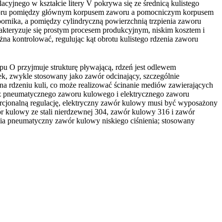
cyjnego w kształcie litery V pokrywa się ze średnicą kulistego
 zaworu pomiędzy głównym korpusem zaworu a pomocniczym korpusem
rnika, a pomiędzy cylindryczną powierzchnią trzpienia zaworu
rakteryzuje się prostym procesem produkcyjnym, niskim kosztem i
żna kontrolować, regulując kąt obrotu kulistego rdzenia zaworu
pu O przyjmuje strukturę pływającą, rdzeń jest odlewem
, zwykle stosowany jako zawór odcinający, szczególnie
V na rdzeniu kuli, co może realizować ścinanie mediów zawierających
ę z pneumatycznego zaworu kulowego i elektrycznego zaworu
cjonalną regulację, elektryczny zawór kulowy musi być wyposażony
ór kulowy ze stali nierdzewnej 304, zawór kulowy 316 i zawór
enia pneumatyczny zawór kulowy niskiego ciśnienia; stosowany