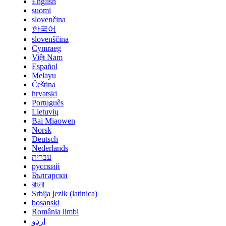
English
suomi
slovenčina
한국어
slovenščina
Cymraeg
Việt Nam
Español
Melayu
Čeština
hrvatski
Português
Lietuvių
Bai Miaowen
Norsk
Deutsch
Nederlands
עברית
русский
Български
বাংলা
Srbija jezik (latinica)
bosanski
România limbi
اردو