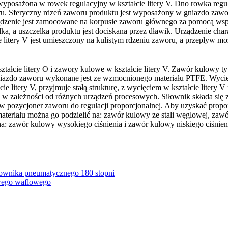
wyposażona w rowek regulacyjny w kształcie litery V. Dno rowka regula
 zaworu. Sferyczny rdzeń zaworu produktu jest wyposażony w gniazdo
dzenie jest zamocowane na korpusie zaworu głównego za pomocą wspo
a, a uszczelka produktu jest dociskana przez dławik. Urządzenie cha
 litery V jest umieszczony na kulistym rdzeniu zaworu, a przepływ mo
ałcie litery O i zawory kulowe w kształcie litery V. Zawór kulowy ty
niazdo zaworu wykonane jest ze wzmocnionego materiału PTFE. Wyciek
litery V, przyjmuje stałą strukturę, z wycięciem w kształcie litery 
 w zależności od różnych urządzeń procesowych. Siłownik składa si
ozycjoner zaworu do regulacji proporcjonalnej. Aby uzyskać propor
ateriału można go podzielić na: zawór kulowy ze stali węglowej, zaw
 na: zawór kulowy wysokiego ciśnienia i zawór kulowy niskiego ciśni
łownika pneumatycznego 180 stopni
wego waflowego