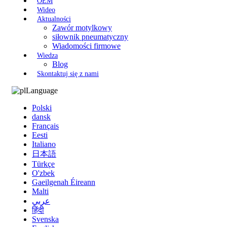
OEM
Wideo
Aktualności
Zawór motylkowy
siłownik pneumatyczny
Wiadomości firmowe
Wiedza
Blog
Skontaktuj się z nami
Language
Polski
dansk
Français
Eesti
Italiano
日本語
Türkçe
O'zbek
Gaeilgenah Éireann
Malti
عربي
हिंदी
Svenska