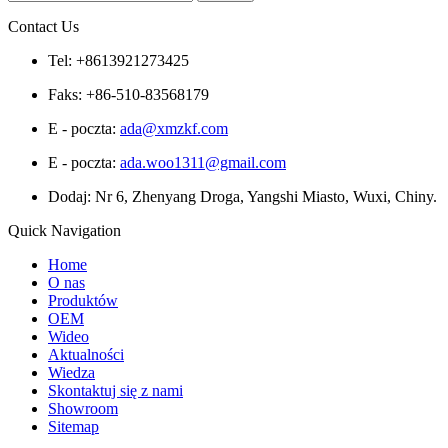
Contact Us
Tel: +8613921273425
Faks: +86-510-83568179
E - poczta:
ada@xmzkf.com
E - poczta:
ada.woo1311@gmail.com
Dodaj: Nr 6, Zhenyang Droga, Yangshi Miasto, Wuxi, Chiny.
Quick Navigation
Home
O nas
Produktów
OEM
Wideo
Aktualności
Wiedza
Skontaktuj się z nami
Showroom
Sitemap