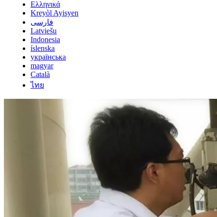
Ελληνικά
Kreyòl Ayisyen
فارسی
Latviešu
Indonesia
íslenska
українська
magyar
Català
ไทย