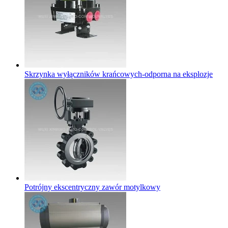
Skrzynka wyłączników krańcowych-odporna na eksplozje
Potrójny ekscentryczny zawór motylkowy