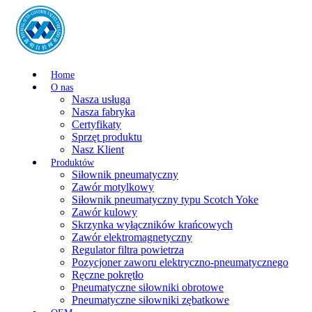
Home
O nas
Nasza usługa
Nasza fabryka
Certyfikaty
Sprzęt produktu
Nasz Klient
Produktów
Siłownik pneumatyczny
Zawór motylkowy
Siłownik pneumatyczny typu Scotch Yoke
Zawór kulowy
Skrzynka wyłączników krańcowych
Zawór elektromagnetyczny
Regulator filtra powietrza
Pozycjoner zaworu elektryczno-pneumatycznego
Ręczne pokrętło
Pneumatyczne siłowniki obrotowe
Pneumatyczne siłowniki zębatkowe