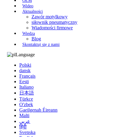
OEM
Wideo
Aktualności
Zawór motylkowy
siłownik pneumatyczny
Wiadomości firmowe
Wiedza
Blog
Skontaktuj się z nami
Language
Polski
dansk
Français
Eesti
Italiano
日本語
Türkçe
O'zbek
Gaeilgenah Éireann
Malti
عربي
हिंदी
Svenska