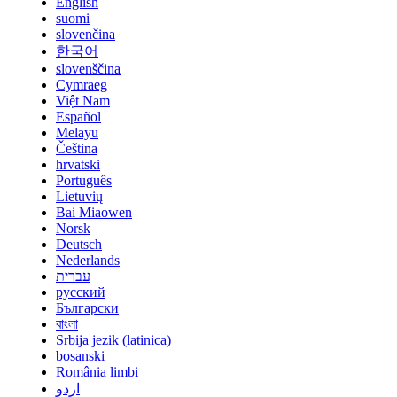
English
suomi
slovenčina
한국어
slovenščina
Cymraeg
Việt Nam
Español
Melayu
Čeština
hrvatski
Português
Lietuvių
Bai Miaowen
Norsk
Deutsch
Nederlands
עברית
русский
Български
বাংলা
Srbija jezik (latinica)
bosanski
România limbi
اردو