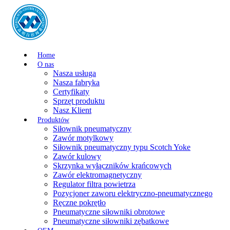
Home
O nas
Nasza usługa
Nasza fabryka
Certyfikaty
Sprzęt produktu
Nasz Klient
Produktów
Siłownik pneumatyczny
Zawór motylkowy
Siłownik pneumatyczny typu Scotch Yoke
Zawór kulowy
Skrzynka wyłączników krańcowych
Zawór elektromagnetyczny
Regulator filtra powietrza
Pozycjoner zaworu elektryczno-pneumatycznego
Ręczne pokrętło
Pneumatyczne siłowniki obrotowe
Pneumatyczne siłowniki zębatkowe