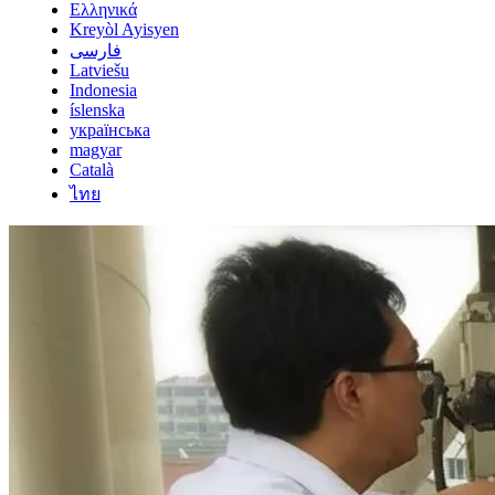
Ελληνικά
Kreyòl Ayisyen
فارسی
Latviešu
Indonesia
íslenska
українська
magyar
Català
ไทย