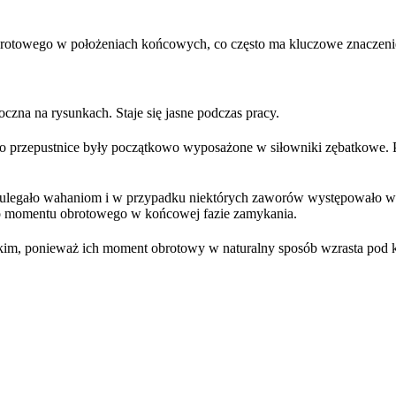
brotowego w położeniach końcowych, co często ma kluczowe znaczen
zna na rysunkach. Staje się jasne podczas pracy.
go przepustnice były początkowo wyposażone w siłowniki zębatkowe. P
 ulegało wahaniom i w przypadku niektórych zaworów występowało więk
o momentu obrotowego w końcowej fazie zamykania.
kim, ponieważ ich moment obrotowy w naturalny sposób wzrasta pod 