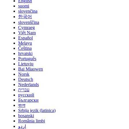
English
suomi
slovenčina
한국어
slovenščina
Cymraeg
Việt Nam
Español
Melayu
Čeština
hrvatski
Português
Lietuvių
Bai Miaowen
Norsk
Deutsch
Nederlands
עברית
русский
Български
বাংলা
Srbija jezik (latinica)
bosanski
România limbi
اردو