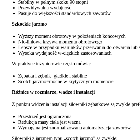
Stabilny w pełnym skoku 90 stopni
Przewidywalna wydajność
Pasuje do większości standardowych zaworów
Szkockie jarzmo
Wyższy moment obrotowy w położeniach końcowych
Nie-liniowa krzywa momentu obrotowego
Lepsze w przypadku warunków przerwania-do-otwarcia lub s
Wysoka wydajność w-ciężkich zastosowaniach
W praktyce inżynierowie często mówią:
Zębatka i zębnik=gładkie i stabilne
Scotch jarzmo=mocne w krytycznym momencie
Różnice w rozmiarze, wadze i instalacji
Z punktu widzenia instalacji siłowniki zębatkowe są zwykle pre
Przestrzeń jest ograniczona
Redukcja masy ciała jest ważna
Wymagana jest znormalizowana automatyzacja zaworów
Siłowniki z jarzmem typu „scotch jarzmo” są zwykle: