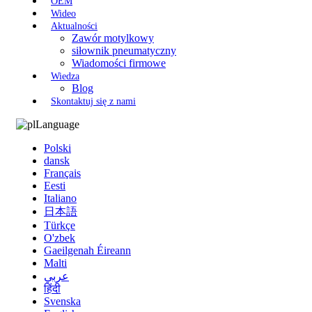
OEM
Wideo
Aktualności
Zawór motylkowy
siłownik pneumatyczny
Wiadomości firmowe
Wiedza
Blog
Skontaktuj się z nami
Language
Polski
dansk
Français
Eesti
Italiano
日本語
Türkçe
O'zbek
Gaeilgenah Éireann
Malti
عربي
हिंदी
Svenska