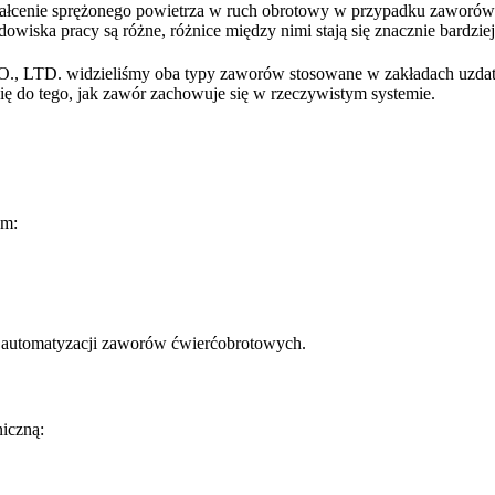
kształcenie sprężonego powietrza w ruch obrotowy w przypadku zawor
owiska pracy są różne, różnice między nimi stają się znacznie bardziej
idzieliśmy oba typy zaworów stosowane w zakładach uzdatniani
ię do tego, jak zawór zachowuje się w rzeczywistym systemie.
zm:
ej automatyzacji zaworów ćwierćobrotowych.
iczną: