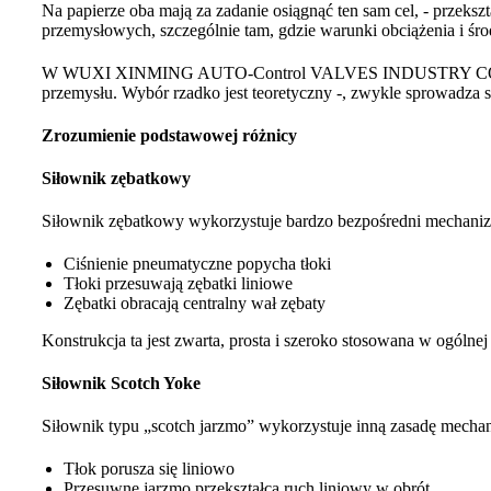
Na papierze oba mają za zadanie osiągnąć ten sam cel, - prze
przemysłowych, szczególnie tam, gdzie warunki obciążenia i środ
W WUXI XINMING AUTO-Control VALVES INDUSTRY CO., LTD. w
przemysłu. Wybór rzadko jest teoretyczny -, zwykle sprowadza s
Zrozumienie podstawowej różnicy
Siłownik zębatkowy
Siłownik zębatkowy wykorzystuje bardzo bezpośredni mechani
Ciśnienie pneumatyczne popycha tłoki
Tłoki przesuwają zębatki liniowe
Zębatki obracają centralny wał zębaty
Konstrukcja ta jest zwarta, prosta i szeroko stosowana w ogóln
Siłownik Scotch Yoke
Siłownik typu „scotch jarzmo” wykorzystuje inną zasadę mechan
Tłok porusza się liniowo
Przesuwne jarzmo przekształca ruch liniowy w obrót