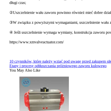
długi czas;
②Uszczelnienie wału zaworu powinno również mieć dobre działani
③W związku z powyższymi wymaganiami, uszczelnienie wału zaworu
④ Jeśli uszczelnienie wymaga wymiany, konstrukcja zaworu po
https://www.xmvalveactuator.com/
10 czynników, które należy wziąć pod uwagę przed zakupem si
Etapy i procesy odtłuszczania próżniowego zaworu kulowego
You May Also Like