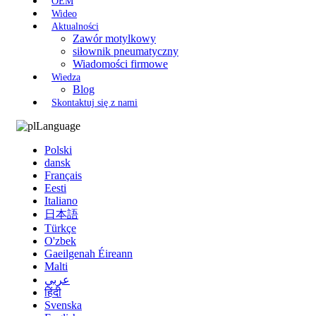
OEM
Wideo
Aktualności
Zawór motylkowy
siłownik pneumatyczny
Wiadomości firmowe
Wiedza
Blog
Skontaktuj się z nami
Language
Polski
dansk
Français
Eesti
Italiano
日本語
Türkçe
O'zbek
Gaeilgenah Éireann
Malti
عربي
हिंदी
Svenska