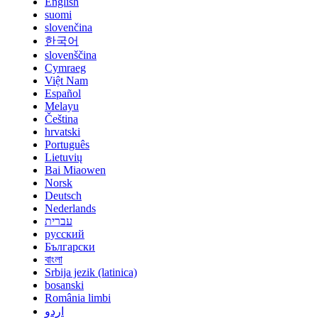
English
suomi
slovenčina
한국어
slovenščina
Cymraeg
Việt Nam
Español
Melayu
Čeština
hrvatski
Português
Lietuvių
Bai Miaowen
Norsk
Deutsch
Nederlands
עברית
русский
Български
বাংলা
Srbija jezik (latinica)
bosanski
România limbi
اردو