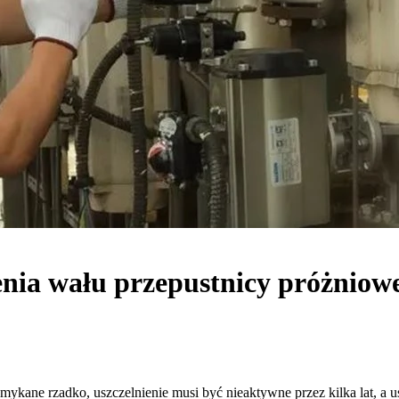
enia wału przepustnicy próżniow
ane rzadko, uszczelnienie musi być nieaktywne przez kilka lat, a uszc