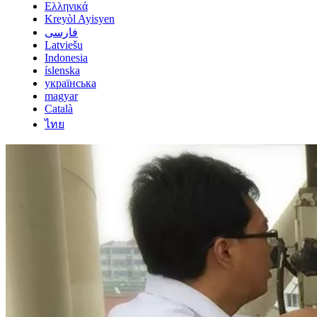
Ελληνικά
Kreyòl Ayisyen
فارسی
Latviešu
Indonesia
íslenska
українська
magyar
Català
ไทย