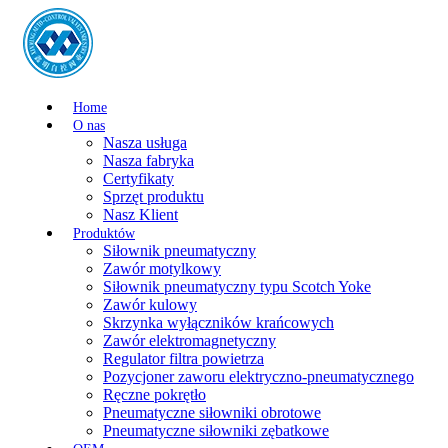
Home
O nas
Nasza usługa
Nasza fabryka
Certyfikaty
Sprzęt produktu
Nasz Klient
Produktów
Siłownik pneumatyczny
Zawór motylkowy
Siłownik pneumatyczny typu Scotch Yoke
Zawór kulowy
Skrzynka wyłączników krańcowych
Zawór elektromagnetyczny
Regulator filtra powietrza
Pozycjoner zaworu elektryczno-pneumatycznego
Ręczne pokrętło
Pneumatyczne siłowniki obrotowe
Pneumatyczne siłowniki zębatkowe