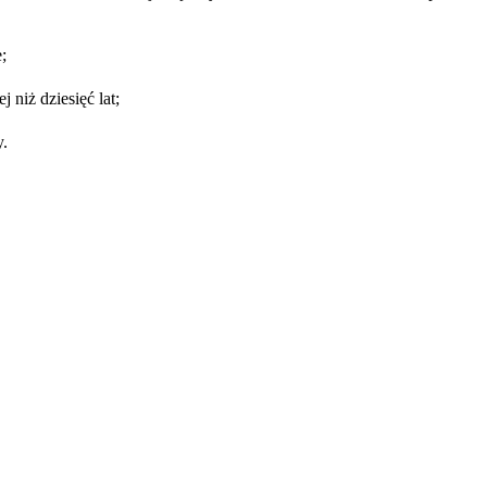
;
niż dziesięć lat;
y.