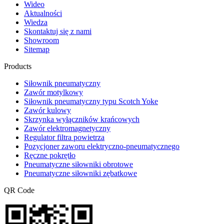
Wideo
Aktualności
Wiedza
Skontaktuj się z nami
Showroom
Sitemap
Products
Siłownik pneumatyczny
Zawór motylkowy
Siłownik pneumatyczny typu Scotch Yoke
Zawór kulowy
Skrzynka wyłączników krańcowych
Zawór elektromagnetyczny
Regulator filtra powietrza
Pozycjoner zaworu elektryczno-pneumatycznego
Ręczne pokrętło
Pneumatyczne siłowniki obrotowe
Pneumatyczne siłowniki zębatkowe
QR Code