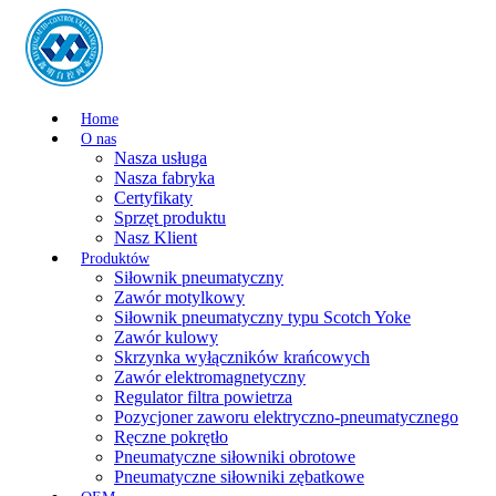
Home
O nas
Nasza usługa
Nasza fabryka
Certyfikaty
Sprzęt produktu
Nasz Klient
Produktów
Siłownik pneumatyczny
Zawór motylkowy
Siłownik pneumatyczny typu Scotch Yoke
Zawór kulowy
Skrzynka wyłączników krańcowych
Zawór elektromagnetyczny
Regulator filtra powietrza
Pozycjoner zaworu elektryczno-pneumatycznego
Ręczne pokrętło
Pneumatyczne siłowniki obrotowe
Pneumatyczne siłowniki zębatkowe