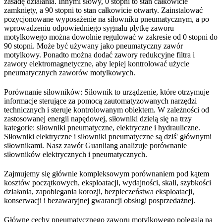
zasadę działania. Innymi słowy, 0 stopni to stan całkowicie
zamknięty, a 90 stopni to stan całkowicie otwarty. Zainstalować
pozycjonowane wyposażenie na siłowniku pneumatycznym, a po
wprowadzeniu odpowiedniego sygnału płytkę zaworu
motylkowego można dowolnie regulować w zakresie od 0 stopni do
90 stopni. Może być używany jako pneumatyczny zawór
motylkowy. Ponadto można dodać zawory redukcyjne filtra i
zawory elektromagnetyczne, aby lepiej kontrolować użycie
pneumatycznych zaworów motylkowych.
Porównanie siłowników: Siłownik to urządzenie, które otrzymuje
informacje sterujące za pomocą zautomatyzowanych narzędzi
technicznych i steruje kontrolowanym obiektem. W zależności od
zastosowanej energii napędowej, siłowniki dzielą się na trzy
kategorie: siłowniki pneumatyczne, elektryczne i hydrauliczne.
Siłowniki elektryczne i siłowniki pneumatyczne są dziś' głównymi
siłownikami. Nasz zawór Guanliang analizuje porównanie
siłowników elektrycznych i pneumatycznych.
Zajmujemy się głównie kompleksowym porównaniem pod kątem
kosztów początkowych, eksploatacji, wydajności, skali, szybkości
działania, zapobiegania korozji, bezpieczeństwa eksploatacji,
konserwacji i bezawaryjnej gwarancji obsługi posprzedażnej.
Główne cechy pneumatycznego zaworu motylkowego polegają na