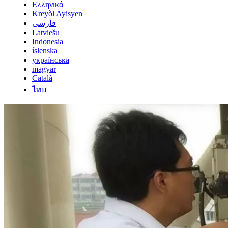
Ελληνικά
Kreyòl Ayisyen
فارسی
Latviešu
Indonesia
íslenska
українська
magyar
Català
ไทย