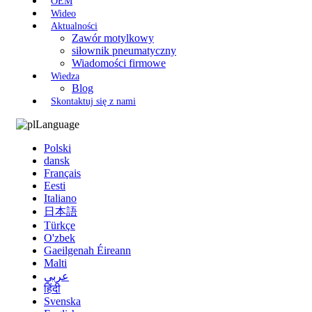
OEM
Wideo
Aktualności
Zawór motylkowy
siłownik pneumatyczny
Wiadomości firmowe
Wiedza
Blog
Skontaktuj się z nami
Language
Polski
dansk
Français
Eesti
Italiano
日本語
Türkçe
O'zbek
Gaeilgenah Éireann
Malti
عربي
हिंदी
Svenska