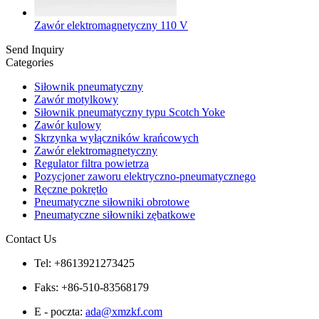
Zawór elektromagnetyczny 110 V
Send Inquiry
Categories
Siłownik pneumatyczny
Zawór motylkowy
Siłownik pneumatyczny typu Scotch Yoke
Zawór kulowy
Skrzynka wyłączników krańcowych
Zawór elektromagnetyczny
Regulator filtra powietrza
Pozycjoner zaworu elektryczno-pneumatycznego
Ręczne pokrętło
Pneumatyczne siłowniki obrotowe
Pneumatyczne siłowniki zębatkowe
Contact Us
Tel: +8613921273425
Faks: +86-510-83568179
E - poczta:
ada@xmzkf.com