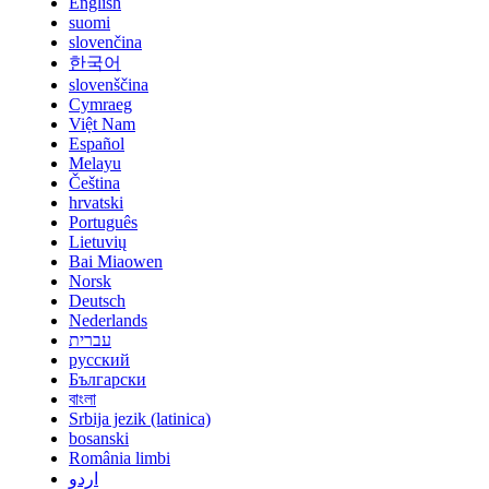
English
suomi
slovenčina
한국어
slovenščina
Cymraeg
Việt Nam
Español
Melayu
Čeština
hrvatski
Português
Lietuvių
Bai Miaowen
Norsk
Deutsch
Nederlands
עברית
русский
Български
বাংলা
Srbija jezik (latinica)
bosanski
România limbi
اردو