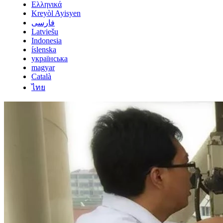
Ελληνικά
Kreyòl Ayisyen
فارسی
Latviešu
Indonesia
íslenska
українська
magyar
Català
ไทย