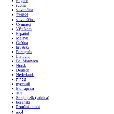
English
suomi
slovenčina
한국어
slovenščina
Cymraeg
Việt Nam
Español
Melayu
Čeština
hrvatski
Português
Lietuvių
Bai Miaowen
Norsk
Deutsch
Nederlands
עברית
русский
Български
বাংলা
Srbija jezik (latinica)
bosanski
România limbi
اردو