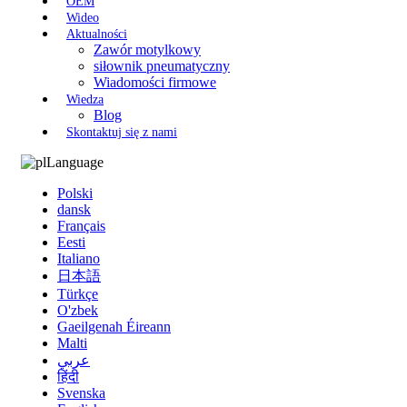
OEM
Wideo
Aktualności
Zawór motylkowy
siłownik pneumatyczny
Wiadomości firmowe
Wiedza
Blog
Skontaktuj się z nami
Language
Polski
dansk
Français
Eesti
Italiano
日本語
Türkçe
O'zbek
Gaeilgenah Éireann
Malti
عربي
हिंदी
Svenska