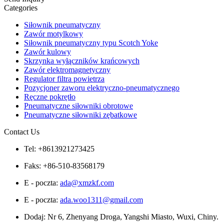
Categories
Siłownik pneumatyczny
Zawór motylkowy
Siłownik pneumatyczny typu Scotch Yoke
Zawór kulowy
Skrzynka wyłączników krańcowych
Zawór elektromagnetyczny
Regulator filtra powietrza
Pozycjoner zaworu elektryczno-pneumatycznego
Ręczne pokrętło
Pneumatyczne siłowniki obrotowe
Pneumatyczne siłowniki zębatkowe
Contact Us
Tel: +8613921273425
Faks: +86-510-83568179
E - poczta:
ada@xmzkf.com
E - poczta:
ada.woo1311@gmail.com
Dodaj: Nr 6, Zhenyang Droga, Yangshi Miasto, Wuxi, Chiny.