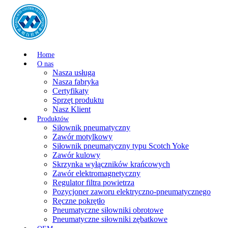
Home
O nas
Nasza usługa
Nasza fabryka
Certyfikaty
Sprzęt produktu
Nasz Klient
Produktów
Siłownik pneumatyczny
Zawór motylkowy
Siłownik pneumatyczny typu Scotch Yoke
Zawór kulowy
Skrzynka wyłączników krańcowych
Zawór elektromagnetyczny
Regulator filtra powietrza
Pozycjoner zaworu elektryczno-pneumatycznego
Ręczne pokrętło
Pneumatyczne siłowniki obrotowe
Pneumatyczne siłowniki zębatkowe