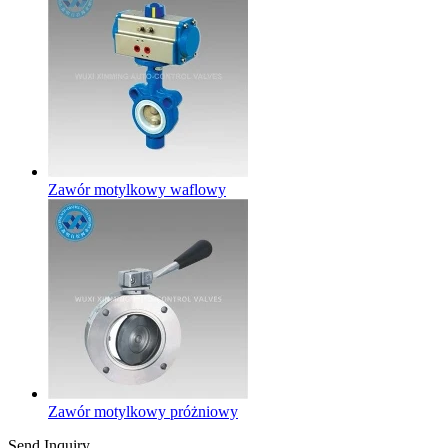
Zawór motylkowy waflowy
Zawór motylkowy próżniowy
Send Inquiry